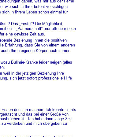
ückmeldungen gaben, was mir aus der Ferne
, wie sich in Ihrer betont vorsichtigen
 sich in Ihrem Leben schon einmal für
lässt? Das „Feste“? Die Möglichkeit
reiben – „Partnerschaft“, nur offenbar noch
 für eine gewisse Zeit aus.
ebende Beziehung Ihnen die positiven
n die Erfahrung, dass Sie von einem anderen
 auch Ihren eigenen Körper auch immer
wozu Bulimie-Kranke leider neigen (alles
en.
 weil in der jetzigen Beziehung Ihre
g, sich jetzt sofort professionelle Hilfe
m Essen deutlich machen. Ich konnte nichts
rgerutscht und das bei einer Größe von
sbrüchen litt. Ich habe dann lange Zeit
s zu verderben und mich übergeben zu