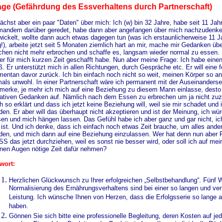
age (Gefährdung des Essverhaltens durch Partnerschaft)
ächst aber ein paar "Daten" über mich: Ich (w) bin 32 Jahre, habe seit 11 Jah
mandem darüber geredet, habe dann aber angefangen über mich nachzudenken
wickelt, wollte dann auch etwas dagegen tun (was ich erstaunlicherweise 11 Jah
g!), arbeite jetzt seit 5 Monaten ziemlich hart an mir, mache mir Gedanken über
hen nicht mehr erbrochen und schaffe es, langsam wieder normal zu essen. F
der für mich kurzen Zeit geschafft habe. Nun aber meine Frage: Ich habe ein
ß. Er unterstützt mich in allen Richtungen, durch Gespräche etc. Er will eine 
entan davor zurück. Ich bin einfach noch nicht so weit, meinen Körper so an
mals unwohl. In einer Partnerschaft wäre ich permanent mit der Auseinanders
 merke, je mehr ich mich auf eine Beziehung zu diesem Mann einlasse, dest
ativen Gedanken auf. Nämlich nach dem Essen zu erbrechen um ja nicht zu
h so erklärt und dass ich jetzt keine Beziehung will, weil sie mir schadet und i
den. Er aber will das überhaupt nicht akzeptieren und ist der Meinung, ich wü
sen und mich hängen lassen. Das Gefühl habe ich aber ganz und gar nicht, ic
l ist. Und ich denke, dass ich einfach noch etwas Zeit brauche, um alles ander
den, und mich dann auf eine Beziehung einzulassen. Wer hat denn nun aber Re
S das jetzt durchziehen, weil es sonst nie besser wird, oder soll ich auf mein
nen Augen nötige Zeit dafür nehmen?
wort:
Herzlichen Glückwunsch zu Ihrer erfolgreichen „Selbstbehandlung“. Fünf
Normalisierung des Ernährungsverhaltens sind bei einer so langen und ver
Leistung. Ich wünsche Ihnen von Herzen, dass die Erfolgsserie so lange an
haben.
Gönnen Sie sich bitte eine professionelle Begleitung, deren Kosten auf j