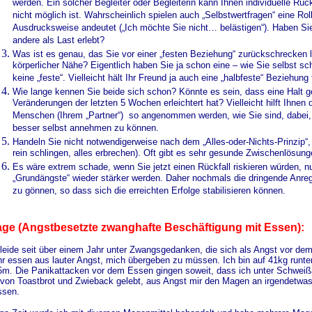
werden. Ein solcher Begleiter oder Begleiterin kann Ihnen individuelle R
nicht möglich ist. Wahrscheinlich spielen auch „Selbstwertfragen“ eine Rolle
Ausdrucksweise andeutet („Ich möchte Sie nicht… belästigen“). Haben Sie
andere als Last erlebt?
Was ist es genau, das Sie vor einer „festen Beziehung“ zurückschrecken 
körperlicher Nähe? Eigentlich haben Sie ja schon eine – wie Sie selbst sch
keine „feste“. Vielleicht hält Ihr Freund ja auch eine „halbfeste“ Beziehung
Wie lange kennen Sie beide sich schon? Könnte es sein, dass eine Halt g
Veränderungen der letzten 5 Wochen erleichtert hat? Vielleicht hilft Ihne
Menschen (Ihrem „Partner“) so angenommen werden, wie Sie sind, dabei,
besser selbst annehmen zu können.
Handeln Sie nicht notwendigerweise nach dem „Alles-oder-Nichts-Prinzip“, 
rein schlingen, alles erbrechen). Oft gibt es sehr gesunde Zwischenlösung
Es wäre extrem schade, wenn Sie jetzt einen Rückfall riskieren würden, nur
„Grundängste“ wieder stärker werden. Daher nochmals die dringende Anregun
zu gönnen, so dass sich die erreichten Erfolge stabilisieren können.
age (Angstbesetzte zwanghafte Beschäftigung mit Essen):
 leide seit über einem Jahr unter Zwangsgedanken, die sich als Angst vor de
r essen aus lauter Angst, mich übergeben zu müssen. Ich bin auf 41kg runte
5m. Die Panikattacken vor dem Essen gingen soweit, dass ich unter Schweißau
 von Toastbrot und Zwieback gelebt, aus Angst mir den Magen an irgendetwa
ssen.