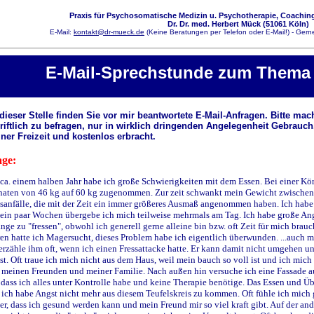
Praxis für Psychosomatische Medizin u. Psychotherapie, Coaching
Dr. Dr. med. Herbert Mück (51061 Köln)
E-Mail:
kontakt@dr-mueck.de
(Keine Beratungen per Telefon oder E-Mail!) - Gerne
E-Mail-Sprechstunde zum Thema
dieser Stelle finden Sie vor mir beantwortete E-Mail-Anfragen. Bitte ma
riftlich zu befragen, nur in wirklich dringenden Angelegenheit Gebrauch
ner Freizeit und kostenlos erbracht.
ge:
 ca. einem halben Jahr habe ich große Schwierigkeiten mit dem Essen. Bei einer Kö
aten von 46 kg auf 60 kg zugenommen. Zur zeit schwankt mein Gewicht zwischen 5
sanfälle, die mit der Zeit ein immer größeres Ausmaß angenommen haben. Ich habe 
 ein paar Wochen übergebe ich mich teilweise mehrmals am Tag. Ich habe große Angs
nge zu "fressen", obwohl ich generell gerne alleine bin bzw. oft Zeit für mich brauc
ren hatte ich Magersucht, dieses Problem habe ich eigentlich überwunden. ...auch
erzähle ihm oft, wenn ich einen Fressattacke hatte. Er kann damit nicht umgehen un
st. Oft traue ich mich nicht aus dem Haus, weil mein bauch so voll ist und ich mich 
 meinen Freunden und meiner Familie. Nach außen hin versuche ich eine Fassade au
, dass ich alles unter Kontrolle habe und keine Therapie benötige. Das Essen und
ich habe Angst nicht mehr aus diesem Teufelskreis zu kommen. Oft fühle ich mich g
er, dass ich gesund werden kann und mein Freund mir so viel kraft gibt. Auf der an