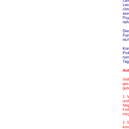
Lan
Lei
chr
wur
Psy
neh
Die
Pan
nic
Kön
Pro
nor
Tag
Ant
V
ie
ges
gut
1. 
und
Neg
For
ins
2. 
kon