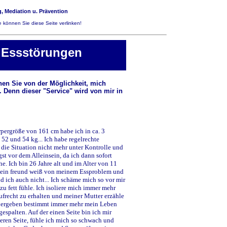
, Mediation u. Prävention
 können Sie diese Seite verlinken!
 Essstörungen
chen Sie von der Möglichkeit, mich
. Denn dieser "Service" wird von mir in
rpergröße von 161 cm habe ich in ca. 3
2 und 54 kg... Ich habe regelrechte
die Situation nicht mehr unter Kontrolle und
t vor dem Alleinsein, da ich dann sofort
he. Ich bin 26 Jahre alt und im Alter von 11
 mein freund weiß von meinem Essproblem und
d ich auch nicht... Ich schäme mich so vor mir
zu fett fühle. Ich isoliere mich immer mehr
frecht zu erhalten und meiner Mutter erzähle
 Übergeben bestimmt immer mehr mein Leben
espalten. Auf der einen Seite bin ich mir
deren Seite, fühle ich mich so schwach und