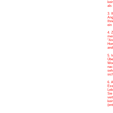
kei
als
3. 
Ang
Ihn
ein
4. 
mei
"An
Hom
and
5. 
Übe
Woc
nac
seh
sic
6. 
Ess
Leb
Sie
ver
kei
(en