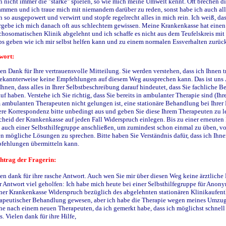
 nicht immer die "starke" spielen, so wie mich meine Umwelt kennt. Oft brechen 
mmen und ich traue mich mit niemandem darüber zu reden, sonst habe ich auch alles 
 so ausgepowert und verwirrt und stopfe regelrecht alles in mich rein. Ich weiß, das
gebe ich mich danach oft aus schlechtem gewissen. Meine Krankenkasse hat einen s
hosomatischen Klinik abgelehnt und ich schaffe es nicht aus dem Teufelskreis mit
ps geben wie ich mir selbst helfen kann und zu einem normalen Essverhalten zurüc
wort:
en Dank für Ihre vertrauensvolle Mitteilung. Sie werden verstehen, dass ich Ihnen t
ekannterweise keine Empfehlungen auf diesem Weg aussprechen kann. Das ist uns Ä
Ihnen, dass alles in Ihrer Selbstbeschreibung darauf hindeutet, dass Sie fachliche
uf haben. Verstehe ich Sie richtig, dass Sie bereits in ambulanter Therapie sind (Ih
 ambulanten Therapeuten nicht gelungen ist, eine stationäre Behandlung bei Ihrer
ere Korrespondenz bitte unbedingt aus und geben Sie diese Ihrem Therapeuten zu l
cheid der Krankenkasse auf jeden Fall Widerspruch einlegen. Bis zu einer erneute
 auch einer Selbsthilfegruppe anschließen, um zumindest schon einmal zu üben, v
n mögliche Lösungen zu sprechen. Bitte haben Sie Verständnis dafür, dass ich Ihn
fehlungen übermitteln kann.
htrag der Fragerin:
en dank für ihre rasche Antwort. Auch wen Sie mir über diesen Weg keine ärztliche H
r Antwort viel geholfen: Ich habe mich heute bei einer Selbsthilfegruppe für Ano
er Krankenkasse Widerspruch bezüglich des abgelehnten stationären Klinikaufenthal
rapeutischer Behandlung gewesen, aber ich habe die Therapie wegen meines Umzugs
e nach einem neuen Therapeuten, da ich gemerkt habe, dass ich möglichst schnell
. Vielen dank für ihre Hilfe,