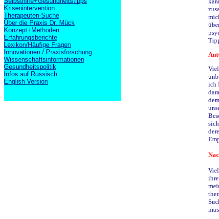
Selbsthilfe+Gesundheitstipps
kann
Krisenintervention
zusa
Therapeuten-Suche
mich
Über die Praxis Dr. Mück
über
Konzept+Methoden
psyc
Erfahrungsberichte
Tip
Lexikon/Häufige Fragen
Innovationen / Praxisforschung
Ant
Wissenschaftsinformationen
Gesundheitspolitik
Viel
Infos auf Russisch
unb
English Version
ich 
dara
dem
uns
Bes
sich
dere
Emp
Nac
Viel
ihre
mein
the
Such
muss