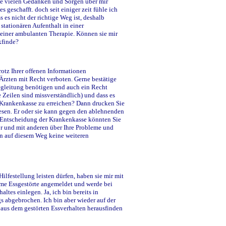
die vielen Gedanken und Sorgen über mir
geschafft. doch seit einiger zeit fühle ich
s es nicht der richtige Weg ist, deshalb
tationären Aufenthalt in einer
 einer ambulanten Therapie. Können sie mir
kfinde?
rotz Ihrer offenen Informationen
rzten mit Recht verboten. Gerne bestätige
 Begleitung benötigen und auch ein Recht
re Zeilen sind missverständlich) und dass es
 Krankenkasse zu erreichen? Dann drucken Sie
esen. Er oder sie kann gegen den ablehnenden
n Entscheidung der Krankenkasse könnten Sie
or und mit anderen über Ihre Probleme und
en auf diesem Weg keine weiteren
ilfestellung leisten dürfen, haben sie mir mit
nyme Essgestörte angemeldet und werde bei
tes einlegen. Ja, ich bin bereits in
 abgebrochen. Ich bin aber wieder auf der
 aus dem gestörten Essverhalten herausfinden