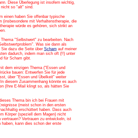
n. Diese Überlegung ist insofern wichtig,
icht so "alt" sind.
zum einen haben Sie offenbar typische
insbesondere mit Verhaltenstherapie, die
herapie würde es gehören, sich strikt an
en.
s Thema "Selbstwert" zu bearbeiten. Nach
Selbstwertproblem". Was sie dann als
 Sie dazu die Seite über
Scham
auf meiner
en dadurch, indem man sich oft (!!) unter
d für Scham gibt.
r mit dem einzigen Thema ("Essen und
Brücke bauen: Entwerfen Sie für jede
sst, über "Essen und Übelkeit" weiter
n. In diesem Zusammenhang könnte es auch
 (Ihre E-Mail klingt so, als hätten Sie
dieses Thema bin ich bei Frauen mit
reignisse (meist schon in den ersten
nachhaltig erschüttert haben. Dass auch
em Körper (speziell dem Magen) nicht
vertrauen? Vertrauen zu entwickeln, ist
n haben, kann dies schon der erste