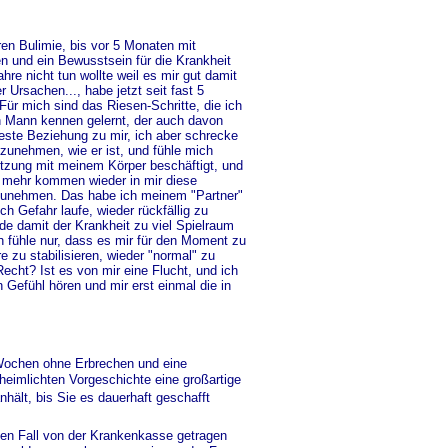
ren Bulimie, bis vor 5 Monaten mit
 und ein Bewusstsein für die Krankheit
re nicht tun wollte weil es mir gut damit
 Ursachen..., habe jetzt seit fast 5
ür mich sind das Riesen-Schritte, die ich
en Mann kennen gelernt, der auch davon
feste Beziehung zu mir, ich aber schrecke
zunehmen, wie er ist, und fühle mich
etzung mit meinem Körper beschäftigt, und
o mehr kommen wieder in mir diese
zunehmen. Das habe ich meinem "Partner"
ch Gefahr laufe, wieder rückfällig zu
rde damit der Krankheit zu viel Spielraum
h fühle nur, dass es mir für den Moment zu
e zu stabilisieren, wieder "normal" zu
cht? Ist es von mir eine Flucht, und ich
 Gefühl hören und mir erst einmal die in
 Wochen ohne Erbrechen und eine
heimlichten Vorgeschichte eine großartige
hält, bis Sie es dauerhaft geschafft
eden Fall von der Krankenkasse getragen