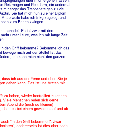
enspiegelungen über mich ergehen lassen.
nose Reizmagen und Reizdarm, ein andermal
ss mir sogar das Treppensteigen zu viel
rztin. Sie hat mich nun zu einer Diplom
 Mittlerweile habe ich 5 kg zugelegt und
r noch zum Essen zwingen.
mir schadet. Es ist zwar mit den
mehr unter Leute, was ich mir lange Zeit
ßen.
er in den Griff bekomme? Bekomme ich das
 bewege mich auf der Stelle! Ist das
ändern, ich kann mich nicht den ganzen
n, dass ich aus der Ferne und ohne Sie je
en geben kann. Das ist uns Ärzten mit
.
ft zu haben, wieder kontrolliert zu essen
g. Viele Menschen reden sich gerne
edem Abend die (noch so kleinen)
n, dass es bei einem gewissen auf und ab
h auch "in den Griff bekommen". Zwar
innisten", andererseits ist dies aber noch