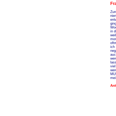
Fr
Zun
nie
ent
gin
Woc
in 
wei
mom
oft
ich
neg
auc
wer
las
vie
wer
MUS
mei
Ant