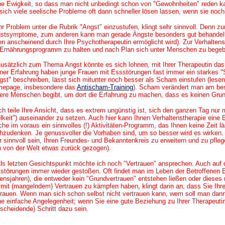
ne Ewigkeit, so dass man nicht unbedingt schon von "Gewohnheiten" reden kan
 sich viele seelische Probleme oft dann schneller lösen lassen, wenn sie noch n
Ihr Problem unter die Rubrik "Angst" einzustufen, klingt sehr sinnvoll. Denn 
stsymptome, zum anderen kann man gerade Ängste besonders gut behandeln (
en anscheinend durch Ihre Psychotherapeutin ermöglicht wird). Zur Verhaltenst
 Ernährungsprogramm zu halten und nach Plan sich unter Menschen zu begeb
Zusätzlich zum Thema Angst könnte es sich lohnen, mit Ihrer Therapeutin da
ner Erfahrung haben junge Frauen mit Essstörungen fast immer ein starkes "
gst" beschreiben, lässt sich mitunter noch besser als Scham einstufen (lesen
epage, insbesondere das
Antischam-Training
). Scham verändert man am best
ere Menschen begibt, um dort die Erfahrung zu machen, dass es keinen Grun
Ich teile Ihre Ansicht, dass es extrem ungünstig ist, sich den ganzen Tag nu
lkeit") auseinander zu setzen. Auch hier kann Ihnen Verhaltenstherapie eine 
he im voraus ein sinnvolles (!) Aktivitäten-Programm, das Ihnen keine Zeit lä
hzudenken. Je genussvoller die Vorhaben sind, um so besser wird es wirke
r sinnvoll sein, Ihren Freundes- und Bekanntenkreis zu erweitern und zu pflegen
h von der Welt etwas zurück gezogen).
Als letzten Gesichtspunkt möchte ich noch "Vertrauen" ansprechen. Auch auf 
störungen immer wieder gestoßen. Oft findet man im Leben der Betroffenen E
ensjahren), die entweder kein "Grundvertrauen" entstehen ließen oder dieses 
 mit (mangelndem) Vertrauen zu kämpfen haben, klingt darin an, dass Sie Ihr
trauen. Wenn man sich schon selbst nicht vertrauen kann, wem soll man dann 
ne einfache Angelegenheit; wenn Sie eine gute Beziehung zu Ihrer Therapeuti
tscheidende) Schritt dazu sein.