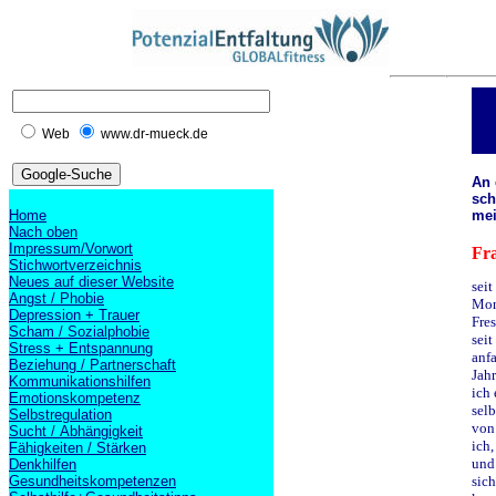
Web
www.dr-mueck.de
An 
sch
Home
mei
Nach oben
Impressum/Vorwort
Fra
Stichwortverzeichnis
Neues auf dieser Website
seit
Angst / Phobie
Mon
Depression + Trauer
Fres
Scham / Sozialphobie
seit
Stress + Entspannung
anfa
Beziehung / Partnerschaft
Jah
Kommunikationshilfen
ich 
Emotionskompetenz
selb
Selbstregulation
von
Sucht / Abhängigkeit
ich
Fähigkeiten / Stärken
und 
Denkhilfen
Gesundheitskompetenzen
sich