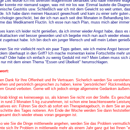
ge Zeit wurde ich mit diversen Magenmittel behandelt und habe mehrere Mag
der konnte mir niemand sagen, was mit mir los war. Einmal lautete die Diag
onische Gastritis usw. Schließlich war ich mit dem Gewicht so weit unten, da
de. Ich habe dann meinen Hausarzt gewechselt und kam zu einer sehr guten Ä
chologin geschickt, bei der ich nun auch seit drei Monaten in Behandlung bin.
me das Medikament Fluctin. Ich esse nun nach Plan, muss mich aber imme
ses kann ich leider nicht genießen, da ich immer wieder Angst habe, dass es 
ikattacken viel besser geworden und ich begebe mich nun auch wieder etwas 
ht zugetraut habe. Ich bin doch ein junger Mensch und will mein Leben genie
nen Sie mir vielleicht noch ein paar Tipps geben, wie ich meine Angst bess
blem überhaupt in den Griff? Ich mache momentan keine Fortschritte mehr und
mal? Oder habe ich einfach zu wenig Geduld mit mir? Mein Leben muss sich 
 nur mit dem einen Thema "Essen und Übelkeit" herumschlagen.
wort:
len Dank für Ihre Offenheit und Ihr Vertrauen. Sicherlich werden Sie verstehe
ehen und persönlich gesprochen zu haben, keine "persönlichen" Rückmeldung
em Grund verboten. Gerne will ich jedoch einige allgemeine Gedanken äußern
Vorab klingt es keineswegs so, als kämen Sie nicht von der Stelle. Es geschaf
 in rund 3 Monaten 5 kg zuzunehmen, ist schon eine beachtenswerte Leistun
atives ein: Führen Sie doch ab sofort ein Therapietagebuch, in dem Sie an j
tschritte des Tages notieren. Am Ende der Woche werden Sie dann feststelle
gesamt doch wieder etwas voran gegangen ist.
So wie Sie die Dinge mittlerweile angehen, werden Sie das Problem vermutlic
nte sich Ihr Problem in mittlerweile mehr als einem Jahr ganz gut bei Ihnen "e