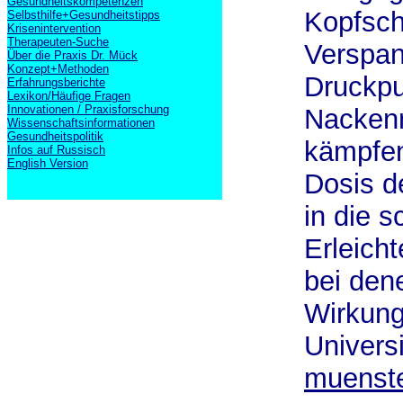
Gesundheitskompetenzen
Kopfsch
Selbsthilfe+Gesundheitstipps
Krisenintervention
Therapeuten-Suche
Verspan
Über die Praxis Dr. Mück
Konzept+Methoden
Druckpu
Erfahrungsberichte
Lexikon/Häufige Fragen
Innovationen / Praxisforschung
Nackenm
Wissenschaftsinformationen
Gesundheitspolitik
kämpfen
Infos auf Russisch
English Version
Dosis d
in die 
Erleicht
bei den
Wirkung
Univers
muenste