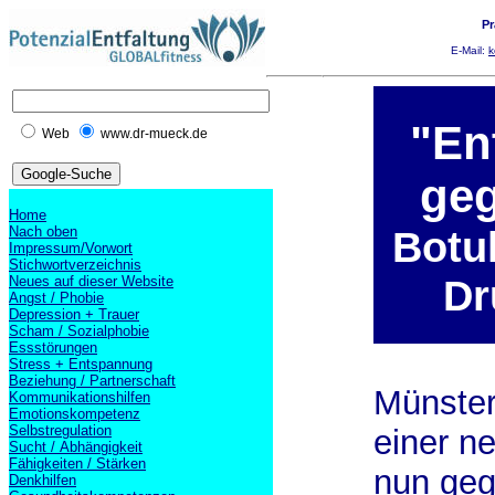
Pr
E-Mail:
k
"En
Web
www.dr-mueck.de
ge
Home
Nach oben
Botul
Impressum/Vorwort
Stichwortverzeichnis
Dr
Neues auf dieser Website
Angst / Phobie
Depression + Trauer
Scham / Sozialphobie
Essstörungen
Stress + Entspannung
Beziehung / Partnerschaft
Münster
Kommunikationshilfen
Emotionskompetenz
Selbstregulation
einer n
Sucht / Abhängigkeit
Fähigkeiten / Stärken
nun geg
Denkhilfen