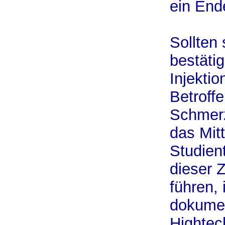
ein End
Sollten
bestäti
Injektio
Betroff
Schmerz
das Mitt
Studien
dieser 
führen, 
dokumen
Hightec