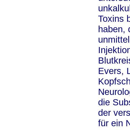
unkalku
Toxins 
haben, 
unmitte
Injektio
Blutkrei
Evers, L
Kopfsch
Neurolo
die Sub
der ver
für ein