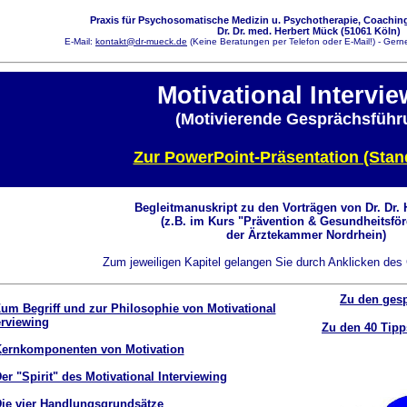
Praxis für Psychosomatische Medizin u. Psychotherapie, Coaching
Dr. Dr. med. Herbert Mück (51061 Köln)
E-Mail:
kontakt@dr-mueck.de
(Keine Beratungen per Telefon oder E-Mail!) - Gerne
Motivational Intervi
(Motivierende Gesprächsführ
Zur PowerPoint-Präsentation (Stand
Begleitmanuskript zu den Vorträgen von Dr. Dr.
(z.B. im Kurs "Prävention & Gesundheitsfö
der Ärztekammer Nordrhein)
Zum jeweiligen Kapitel gelangen Sie durch Anklicken des
Zu den ges
Zum Begriff und zur Philosophie von Motivational
erviewing
Zu den 40 Tipp
K
ernkomponenten von Motivation
Der "Spirit" des Motivational Interviewing
Die vier Handlungsgrundsätze