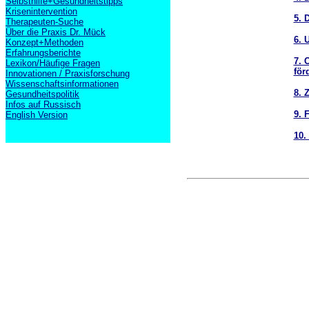
Selbsthilfe+Gesundheitstipps
Krisenintervention
5. 
Therapeuten-Suche
Über die Praxis Dr. Mück
6. 
Konzept+Methoden
Erfahrungsberichte
7. 
Lexikon/Häufige Fragen
för
Innovationen / Praxisforschung
Wissenschaftsinformationen
8. 
Gesundheitspolitik
Infos auf Russisch
9. 
English Version
10.