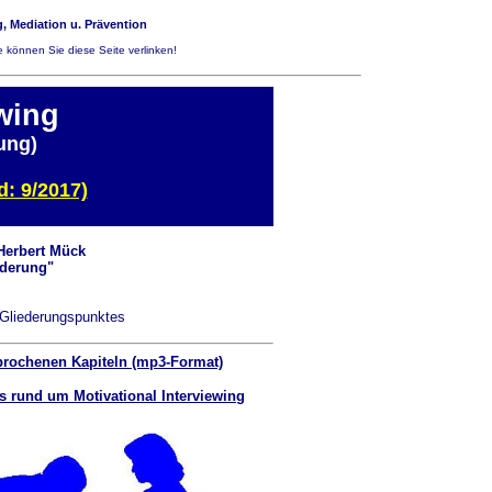
, Mediation u. Prävention
 können Sie diese Seite verlinken!
ewing
ung)
: 9/2017)
 Herbert Mück
rderung"
 Gliederungspunktes
prochenen Kapiteln (mp3-Format)
s rund um Motivational Interviewing