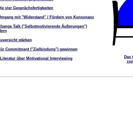
Die vier Gesprächsfertigkeiten
Umgang mit "Widerstand" / Fördern von Konsonanz
Change Talk ("Selbstmotivierende Äußerungen")
dern
Zuversicht stärken
Für Commitment ("Zielbindung") gewinnen
Das 
 Literatur über Motivational Interviewing
zum