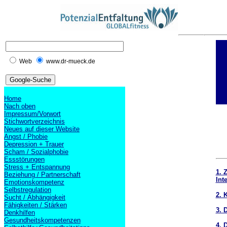
Web
www.dr-mueck.de
Home
Nach oben
Impressum/Vorwort
Stichwortverzeichnis
Neues auf dieser Website
Angst / Phobie
Depression + Trauer
Scham / Sozialphobie
Essstörungen
Stress + Entspannung
1. 
Beziehung / Partnerschaft
Int
Emotionskompetenz
Selbstregulation
2. 
Sucht / Abhängigkeit
Fähigkeiten / Stärken
3. 
Denkhilfen
Gesundheitskompetenzen
4. 