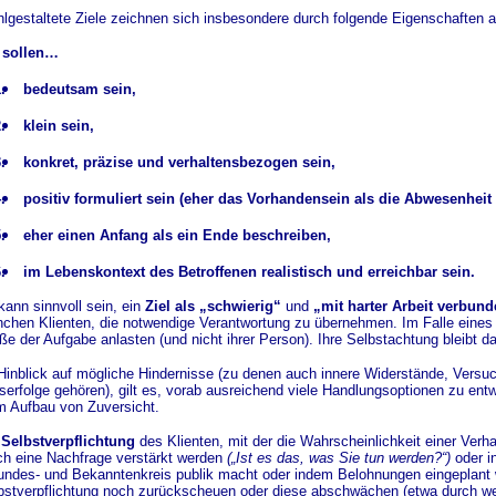
lgestaltete Ziele zeichnen sich insbesondere durch folgende Eigenschaften a
 sollen…
.
bedeutsam sein,
.
klein sein,
.
konkret, präzise und verhaltensbezogen sein,
.
positiv formuliert sein (eher das Vorhandensein als die Abwesenheit
.
eher einen Anfang als ein Ende beschreiben,
.
im Lebenskontext des Betroffenen realistisch und erreichbar sein.
kann sinnvoll sein, ein
Ziel als „schwierig“
und
„mit harter Arbeit verbun
chen Klienten, die notwendige Verantwortung zu übernehmen. Im Falle eines
ße der Aufgabe anlasten (und nicht ihrer Person). Ihre Selbstachtung bleibt da
Hinblick auf mögliche Hindernisse (zu denen auch innere Widerstände, Vers
serfolge gehören), gilt es, vorab ausreichend viele Handlungsoptionen zu entwi
m Aufbau von Zuversicht.
e
Selbstverpflichtung
des Klienten, mit der die Wahrscheinlichkeit einer Ver
ch eine Nachfrage verstärkt werden
(„Ist es das, was Sie tun werden?“)
oder i
undes- und Bekanntenkreis publik macht oder indem Belohnungen eingeplant we
bstverpflichtung noch zurückscheuen oder diese abschwächen (etwa durch we