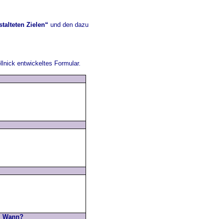
talteten Zielen“
und den dazu
lnick entwickeltes Formular.
Wann?