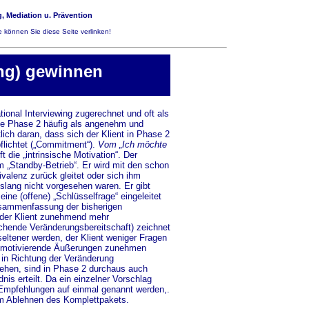
, Mediation u. Prävention
 können Sie diese Seite verlinken!
ng) gewinnen
ional Interviewing zugerechnet und oft als
 die Phase 2 häufig als angenehm und
tlich daran, dass sich der Klient in Phase 2
flichtet („Commitment“).
Vom „Ich möchte
t die „intrinsische Motivation“. Der
im „Standby-Betrieb“. Er wird mit den schon
ivalenz zurück gleitet oder sich ihm
slang nicht vorgesehen waren. Er gibt
ne (offene) „Schlüsselfrage“ eingeleitet
usammenfassung der bisherigen
rd der Klient zunehmend mehr
chende Veränderungsbereitschaft) zeichnet
eltener werden, der Klient weniger Fragen
bstmotivierende Äußerungen zunehmen
s in Richtung der Veränderung
tehen, sind in Phase 2 durchaus auch
nis erteilt. Da ein einzelner Vorschlag
 Empfehlungen auf einmal genannt werden,.
m Ablehnen des Komplettpakets.