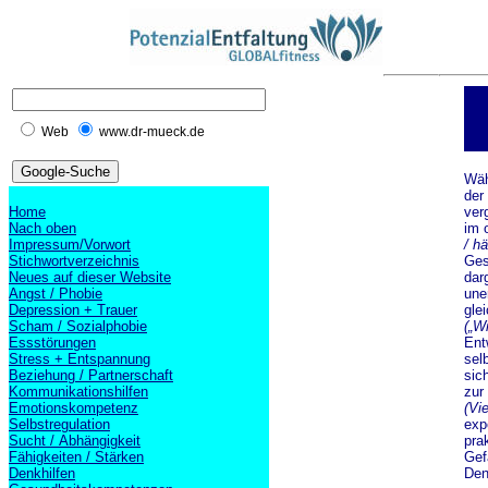
Web
www.dr-mueck.de
Wäh
der
Home
ver
Nach oben
im 
Impressum/Vorwort
/ h
Stichwortverzeichnis
Ges
Neues auf dieser Website
dar
Angst / Phobie
une
Depression + Trauer
gle
Scham / Sozialphobie
(„W
Essstörungen
Entw
Stress + Entspannung
sel
Beziehung / Partnerschaft
sic
Kommunikationshilfen
zur
Emotionskompetenz
(Vie
Selbstregulation
exp
Sucht / Abhängigkeit
pra
Fähigkeiten / Stärken
Gef
Denkhilfen
Den