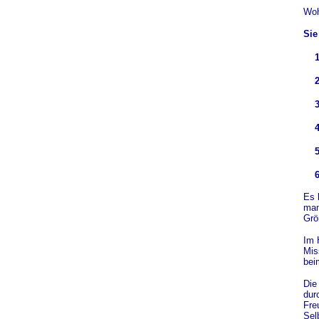
Woh
Sie
1
2
3
4
5
6
Es 
man
Grö
Im 
Mis
bei
Di
dur
Fre
Sel