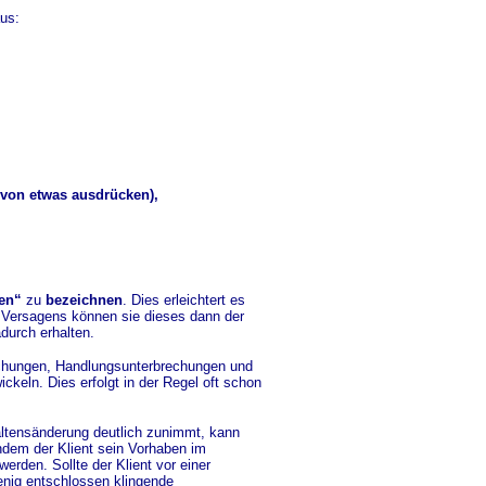
us:
 von etwas ausdrücken),
den“
zu
bezeichnen
. Dies erleichtert es
 Versagens können sie dieses dann der
durch erhalten.
uchungen, Handlungsunterbrechungen und
ckeln. Dies erfolgt in der Regel oft schon
haltensänderung deutlich zunimmt, kann
ndem der Klient sein Vorhaben im
rden. Sollte der Klient vor einer
nig entschlossen klingende