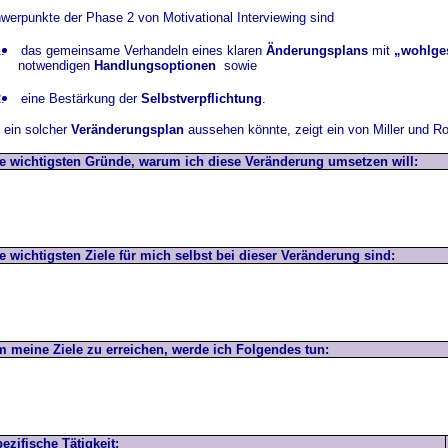
werpunkte der Phase 2 von Motivational Interviewing sind
.
das gemeinsame Verhandeln eines klaren
Änderungsplans
mit
„wohlges
notwendigen
Handlungsoptionen
sowie
.
eine Bestärkung der
Selbstverpflichtung
.
 ein solcher
Veränderungsplan
aussehen könnte, zeigt ein von Miller und Rol
e wichtigsten Gründe, warum ich diese Veränderung umsetzen will:
e wichtigsten Ziele für mich selbst bei dieser Veränderung sind:
 meine Ziele zu erreichen, werde ich Folgendes tun:
ezifische Tätigkeit: