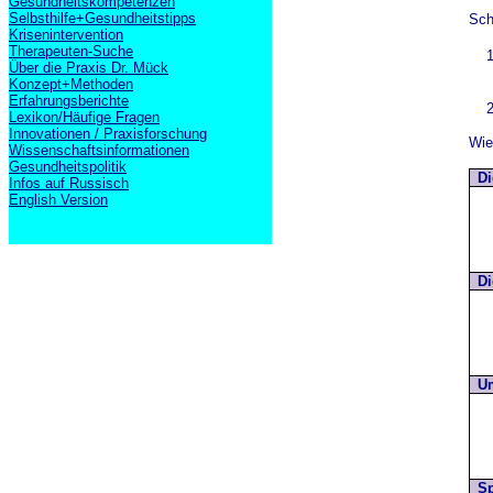
Gesundheitskompetenzen
Selbsthilfe+Gesundheitstipps
Sch
Krisenintervention
Therapeuten-Suche
1
Über die Praxis Dr. Mück
Konzept+Methoden
Erfahrungsberichte
2
Lexikon/Häufige Fragen
Innovationen / Praxisforschung
Wie
Wissenschaftsinformationen
Gesundheitspolitik
Di
Infos auf Russisch
English Version
Di
Um
Sp