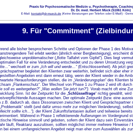
Praxis für Psychosomatische Medizin u. Psychotherapie, Coaching
Dr. Dr. med. Herbert Mück (51061 Köln)
E-Mail:
kontakt@dr-mueck.de
(Keine Beratungen per Telefon oder E-Mail!) - Gerne
9. Für "Commitment" (Zielbindu
rend alle bisher besprochenen Schritte und Optionen der Phase 1 des Motivat
 anstrengendere Teil erlebt werden (ähnlich einer Bergbesteigung), erscheint
gleichsweise unproblematischer („flotte Talfahrt vom Gipfel“). Dies liegt vermu
optimalen Fall für eine Veränderung entscheidet und zu deren Umsetzung verp
ätte…“
wechselt er zum
„Ich will und werde…“
(Entschlossenheit). Ab jetzt greif
prächspartner begleitet den Klienten zwar weiterhin, befindet sich aber eher 
gestellten Angeboten erst dann erneut tätig, wenn der Klient wieder in die Amb
rwartete Herausforderungen stellen, die im „Veränderungsplan“ des Klienten bi
ichsam „Flankenschutz“. Der Wechsel von Phase 1 zu Phase 2 wird oft durch ei
ie soll es weitergehen?“ „Was wollen Sie jetzt tun?“)
. Vorab macht oft eine Z
icklung Sinn. Ist der Zeitpunkt für die „
Schlüsselfrage
“ richtig gewählt, wi
bstverpflichtende Aussagen machen. Der optimale Zeitpunkt (bzw. eine ausrei
h z.B. dadurch ab, dass Dissonanzen zwischen Klient und Gesprächspartner s
 „Problematik“ stellt (und dafür umso mehr zur möglichen Veränderung), sel
lleicht sollte ich…“),
der Klient Zukunftsfantasien äußert und teilweise bereit
erimentiert. Während in Phase 1 reflektierende Äußerungen im Vordergrund s
ktische Hinweise sinnvoll und geboten, sofern der Klient dazu sein Einverständ
ahr läuft, Reaktanz auszulösen, sollten möglichst immer mehrere Hinweise /
n bei einem umfangreicheren Angebot neigt man eher zum Auswählen als zu