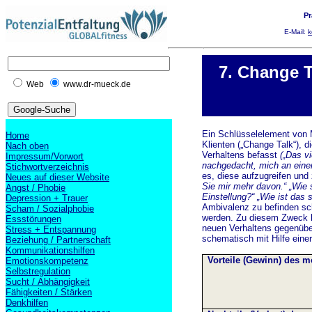
Pr
E-Mail:
k
7. Change T
Web
www.dr-mueck.de
Ein Schlüsselelement von M
Home
Klienten („Change Talk“), d
Nach oben
Verhaltens befasst
(„Das vi
Impressum/Vorwort
nachgedacht, mich an eine
Stichwortverzeichnis
es, diese aufzugreifen und
Neues auf dieser Website
Sie mir mehr davon.“ „Wie 
Angst / Phobie
Einstellung?“ „Wie ist das 
Depression + Trauer
Ambivalenz zu befinden sch
Scham / Sozialphobie
werden. Zu diesem Zweck k
Essstörungen
neuen Verhaltens gegenüber 
Stress + Entspannung
schematisch mit Hilfe eine
Beziehung / Partnerschaft
Kommunikationshilfen
Vorteile (Gewinn) des 
Emotionskompetenz
Selbstregulation
Sucht / Abhängigkeit
Fähigkeiten / Stärken
Denkhilfen