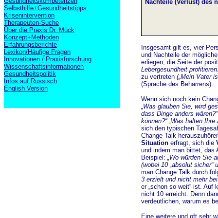
Gesundheitskompetenzen
Nachteile (Verlust) des 
Selbsthilfe+Gesundheitstipps
Krisenintervention
Therapeuten-Suche
Über die Praxis Dr. Mück
Konzept+Methoden
Erfahrungsberichte
Insgesamt gilt es, vier Pe
Lexikon/Häufige Fragen
und Nachteile der mögliche
Innovationen / Praxisforschung
erliegen, die Seite der pos
Wissenschaftsinformationen
Lebergesundheit profitieren.
Gesundheitspolitik
zu vertreten
(„Mein Vater is
Infos auf Russisch
(Sprache des Beharrens).
English Version
Wenn sich noch kein Change
„Was glauben Sie, wird ges
dass Dinge anders wären?“ 
können?“ „Was halten Ihre 
sich den typischen Tagesa
Change Talk herauszuhören
Situation
erfragt, sich die
und indem man bittet, das
Beispiel:
„Wo würden Sie au
(wobei 10 „absolut sicher“ u
man Change Talk durch fo
3 erzielt und nicht mehr bei
er „schon so weit“ ist. Auf
nicht 10 erreicht. Denn da
verdeutlichen, warum es be
Eine weitere und oft sehr 