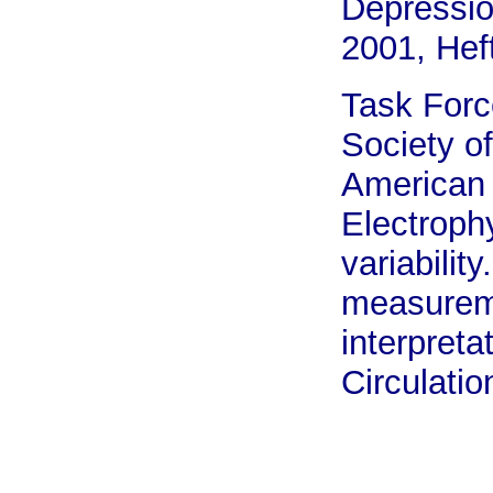
Depress
2001, Heft
Task Forc
Society o
American 
Electrophy
variabilit
measureme
interpreta
Circulati