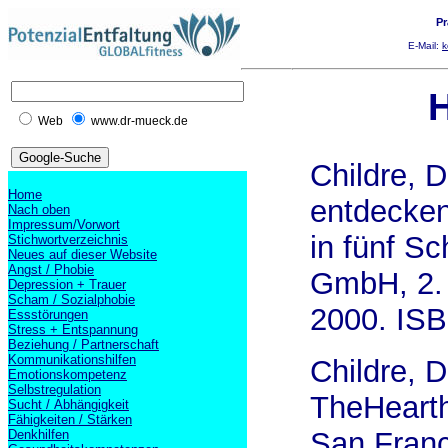
Pr
E-Mail:
k
H
Web
www.dr-mueck.de
Childre, D
Home
entdecke
Nach oben
Impressum/Vorwort
in fünf Sc
Stichwortverzeichnis
Neues auf dieser Website
Angst / Phobie
GmbH, 2. 
Depression + Trauer
Scham / Sozialphobie
2000. ISB
Essstörungen
Stress + Entspannung
Beziehung / Partnerschaft
Kommunikationshilfen
Childre, 
Emotionskompetenz
Selbstregulation
TheHearth
Sucht / Abhängigkeit
Fähigkeiten / Stärken
San Franc
Denkhilfen