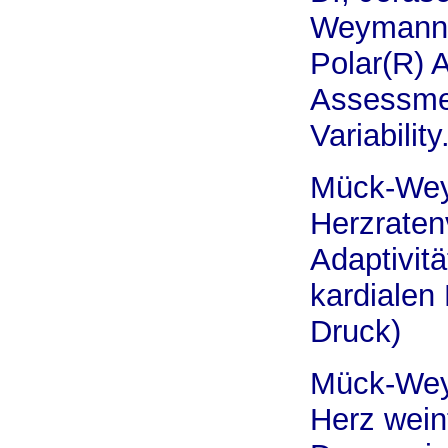
Weymann, 
Polar(R) 
Assessmen
Variabilit
Mück-Wey
Herzratenv
Adaptivitä
kardialen 
Druck)
Mück-Wey
Herz wein