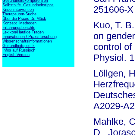
Gesundheitskompetenzen
Selbsthilfe+Gesundheitstipps
251606-X
Krisenintervention
Therapeuten-Suche
Über die Praxis Dr. Mück
Kuo, T. B. 
Konzept+Methoden
Erfahrungsberichte
Lexikon/Häufige Fragen
on gender 
Innovationen / Praxisforschung
Wissenschaftsinformationen
control of
Gesundheitspolitik
Infos auf Russisch
English Version
Physiol. 
Löllgen, H
Herzfreque
Deutsches
A2029-A2
Mahlke, C
D., Joras