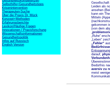
Gesundheitskompetenzen
Gesellschaft
Selbsthilfe+Gesundheitstipps
Leiden als n
Krisenintervention
ansehen (Beis
Therapeuten-Suche
kann ein The
Über die Praxis Dr. Mück
Mitteln (App
Konzept+Methoden
(nachkonstrui
Erfahrungsberichte
gekommen ist
Lexikon/Häufige Fragen
(von dem abge
Innovationen / Praxisforschung
„
problemori
Wissenschaftsinformationen
„Ruhe“ ersch
Gesundheitspolitik
„Leben“ zeic
Infos auf Russisch
„Fehler“
aus
English Version
Bedürfnisse
Entspannung
darauf,
phys
Verbundenhe
Übereinstim
Bedürfnis n
aversiv zu r
meist wenige
Kommunikatio