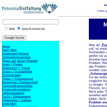
Pr
E-Mail:
k
M
Web
www.dr-mueck.de
Was als „
Pr
Home
soll, ist mei
Nach oben
Aushandeln u
Impressum/Vorwort
greifen sie 
Stichwortverzeichnis
einzelne (aus
Neues auf dieser Website
Problem. Wa
Angst / Phobie
das Problem h
Depression + Trauer
sondern man 
Scham / Sozialphobie
„Schwierigk
Essstörungen
Für die tiefe
Stress + Entspannung
möglichst fr
Beziehung / Partnerschaft
zu einigen. S
Kommunikationshilfen
Person), ist 
Emotionskompetenz
Nicht jeder T
Selbstregulation
ansehen woll
Sucht / Abhängigkeit
bilden. Nich
Fähigkeiten / Stärken
Problem ein
Denkhilfen
Einkommensbe