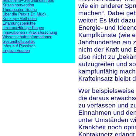
Selbsthilfe+Gesundheitstipps
wie ein anderer Spr
Krisenintervention
Therapeuten-Suche
machen“. Dabei geht
Über die Praxis Dr. Mück
Konzept+Methoden
weiter: Es lädt dazu
Erfahrungsberichte
Energie- und Ideenq
Lexikon/Häufige Fragen
Innovationen / Praxisforschung
Kampfkünste (wie etw
Wissenschaftsinformationen
Jahrhunderten ein z
Gesundheitspolitik
Infos auf Russisch
nicht der Kraft und
English Version
also nicht zu „bekä
aufzugreifen und so
kampfunfähig macht 
Krafteinsatz bleibt
Wer beispielsweise 
die daraus erwachs
zu verfassen und zu
Einnahmen und dem 
unter Umständen wi
Krankheit noch opt
Kontaktnetz erlangt