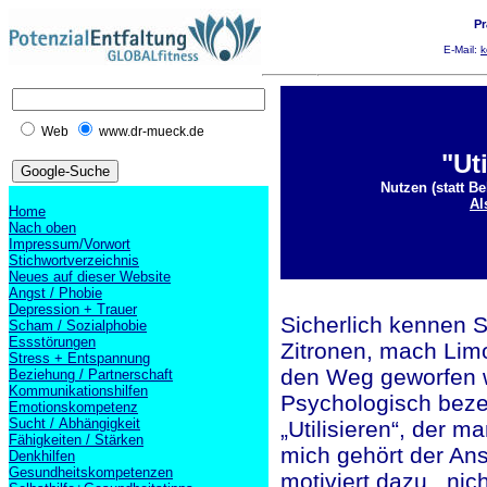
Pr
E-Mail:
k
Web
www.dr-mueck.de
"Uti
Nutzen (statt B
Al
Home
Nach oben
Impressum/Vorwort
Stichwortverzeichnis
Neues auf dieser Website
Angst / Phobie
Depression + Trauer
Sicherlich kennen S
Scham / Sozialphobie
Essstörungen
Zitronen, mach Limo
Stress + Entspannung
den Weg geworfen w
Beziehung / Partnerschaft
Kommunikationshilfen
Psychologisch beze
Emotionskompetenz
Sucht / Abhängigkeit
„Utilisieren“, der 
Fähigkeiten / Stärken
mich gehört der Ans
Denkhilfen
Gesundheitskompetenzen
motiviert dazu, nic