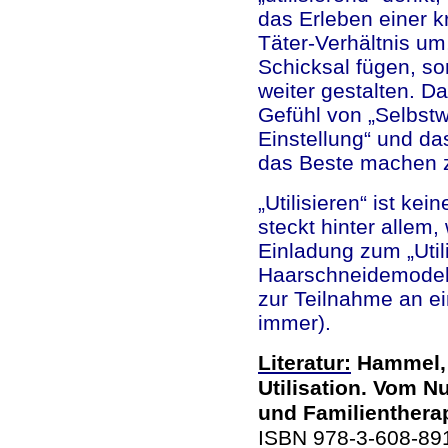
das Erleben einer kr
Täter-Verhältnis um,
Schicksal fügen, s
weiter gestalten. D
Gefühl von „Selbstwi
Einstellung“ und das
das Beste machen 
„Utilisieren“ ist ke
steckt hinter allem
Einladung zum „Util
Haarschneidemodell 
zur Teilnahme an e
immer).
Literatur:
Hammel, 
Utilisation. Vom N
und Familienthera
ISBN 978-3-608-891