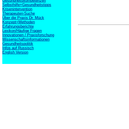
Gesundheitskompetenzen
Selbsthilfe+Gesundheitstipps
Krisenintervention
Therapeuten-Suche
Über die Praxis Dr. Mück
Konzept+Methoden
Erfahrungsberichte
Lexikon/Häufige Fragen
Innovationen / Praxisforschung
Wissenschaftsinformationen
Gesundheitspolitik
Infos auf Russisch
English Version