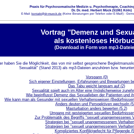
Praxis für Psychosomatische Medizin u. Psychotherapie, Coaching
Dr. Dr. med. Herbert Mück (51061 Köln)
E-Mail:
kontakt@dr-mueck.de
(Keine Beratungen per Telefon oder E-Mail!) - Gerne
Vortrag "Demenz und Sexua
als kostenloses Hörbu
(Download in Form von mp3-Dateie
er haben Sie die Möglichkeit, das von mir selbst gesprochene Begleitmanus
Sexualität" (Stand 2013) als mp3-Dateien anzuhören bzw. herunter
Vorspann (0)
Sich eigener Einstellungen, Erfahrungen und Bewartungen b
Das Tabu weicht langsam auf (2)
Sexualität spielt auch im Alter eine (möglicherweise zuneh
Wie beeinflusst Demenz das Sexualleben der Patienten und ihr
Wie kann man als Gesunder mit sexuellen Verhaltensweisen (Bedürfniss
Anders deuten und Perspektiven wechseln (5
Masturbation anders bewerten (5.2)
Umgang mit gesteigerten sexuellen Bedürfnissen
Zur Problematik des Begriffs "sexuell unangemessenes Ve
Strategien bei "sexuell unangemessenem Verhalten"
Strategien bei "sexuell unangemessenem Verhalten"
Kompliziertes Konfliktgefecht für Pflegende (5