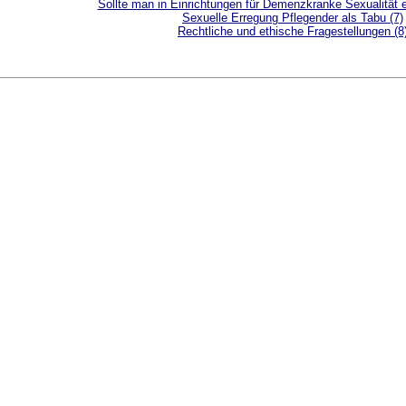
Sollte man in Einrichtungen für Demenzkranke Sexualität 
Sexuelle Erregung Pflegender als Tabu (7)
Rechtliche und ethische Fragestellungen (8