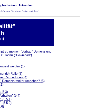
, Mediation u. Prävention
 können Sie diese Seite verlinken!
lität"
ch
n)
kript zu meinem Vortrag "Demenz und
 zu laden ("Download").
ewusst werden (1)
mende) Rolle (3)
er PartnerInnen (4)
en) Demenzkranker umgehen? (5)
.1)
 (5.3)
rhalten" (5.4)
 (5.5.1)
 (5.5.2)
.6)