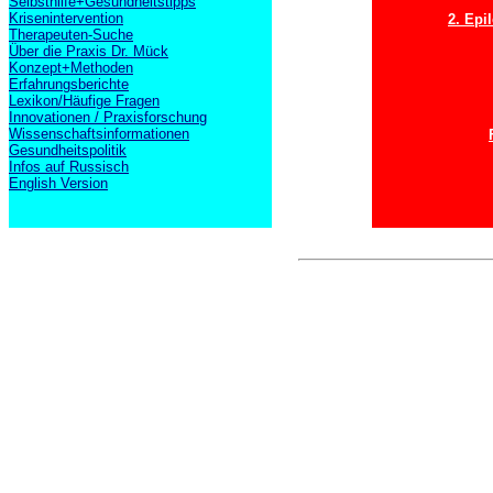
Selbsthilfe+Gesundheitstipps
Krisenintervention
2. Epi
Therapeuten-Suche
Über die Praxis Dr. Mück
Konzept+Methoden
Erfahrungsberichte
Lexikon/Häufige Fragen
Innovationen / Praxisforschung
Wissenschaftsinformationen
Gesundheitspolitik
Infos auf Russisch
English Version