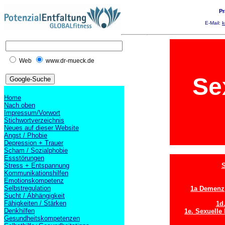
Pr
E-Mail:
k
Web
www.dr-mueck.de
Se
Home
Nach oben
Impressum/Vorwort
Stichwortverzeichnis
Neues auf dieser Website
Angst / Phobie
Depression + Trauer
Scham / Sozialphobie
Essstörungen
Stress + Entspannung
S
Kommunikationshilfen
Emotionskompetenz
Selbstregulation
1a Demenz
Sucht / Abhängigkeit
Fähigkeiten / Stärken
1d
Denkhilfen
1e. Sexuelle
Gesundheitskompetenzen