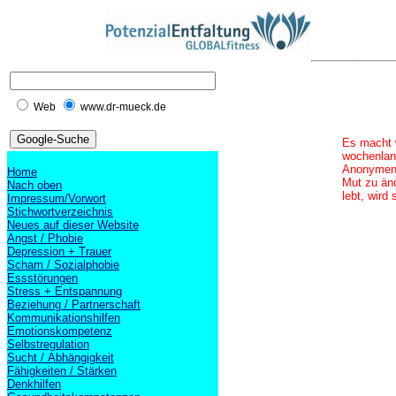
Web
www.dr-mueck.de
Es macht w
wochenlang
Anonymen A
Home
Mut zu än
Nach oben
lebt, wird
Impressum/Vorwort
Stichwortverzeichnis
Neues auf dieser Website
Angst / Phobie
Depression + Trauer
Scham / Sozialphobie
Essstörungen
Stress + Entspannung
Beziehung / Partnerschaft
Kommunikationshilfen
Emotionskompetenz
Selbstregulation
Sucht / Abhängigkeit
Fähigkeiten / Stärken
Denkhilfen