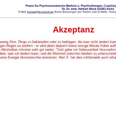
Praxis für Psychosomatische Medizin u. Psychotherapie, Coaching
Dr. Dr. med. Herbert Mück (51061 Köln)
E-Mail:
kontakt@dr-mueck.de
(Keine Beratungen per Telefon oder E-Mail!) - Gerne
Akzeptanz
enig Sinn, Dinge zu bekämpfen oder zu beklagen, die man nicht ändern kann
en Regen zu ereifern - er wird allein dadurch keine einzige Minute früher aufh
lkoholiker mitunter sehr gut weiter: "Gott gebe mir Gelassenheit hinzunehme
dern, was ich ändern kann, und die Weisheit zwischen beidem zu unterschei
 seine Energie ökonomischer einsetzen. Herr X. hat dies mittlerweile auch erka