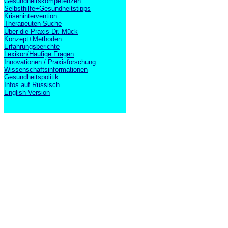
Gesundheitskompetenzen
Selbsthilfe+Gesundheitstipps
Krisenintervention
Therapeuten-Suche
Über die Praxis Dr. Mück
Konzept+Methoden
Erfahrungsberichte
Lexikon/Häufige Fragen
Innovationen / Praxisforschung
Wissenschaftsinformationen
Gesundheitspolitik
Infos auf Russisch
English Version