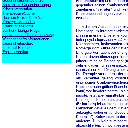
Gesundheitskompetenzen
Herkunftsfamilie) und fördert
Selbsthilfe+Gesundheitstipps
gegenüber seinen Krankenversich
Krisenintervention
zunehmend "verraten" und "ver
Therapeuten-Suche
Krankenbehandlungen verwehrt w
Über die Praxis Dr. Mück
erstreiten.
Konzept+Methoden
Erfahrungsberichte
In diesem Zustand nahm er zu
Lexikon/Häufige Fragen
Homepage im Internet entdeckt h
Innovationen / Praxisforschung
ich ihm in erster Linie eine kog
Wissenschaftsinformationen
tiefenpsychologischen Ansätze
Gesundheitspolitik
Komponenten, insbesondere eine
Infos auf Russisch
Körpergewicht wirkte der Patien
English Version
Eine gute Vertrauensbeziehung 
Patient davon überzeugen konnt
primär um seine Person geht (u
sehr engagiert für ihn einsetze
ich nicht nur zur Lösung eines
Die Therapie startete mit der f
als "Vermittler" gelang, konstr
einer seiner Krankenversicheru
Probleme auch gütlich lösen la
kann) war insofern zentral, als 
passte, jetzt aber unmittelbar f
Einstieg in die noch unzureic
(Er hat beispielsweise so gut w
Menschen gefiel es dem Patien
aufzeigte, wobei er auf dieses 
Kontrolle"). Schwerpunkte der
anderem: 1. in Köln zumindest p
abzuschließen, 3. noch besteh