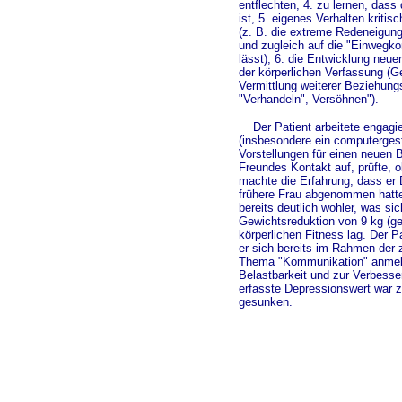
entflechten, 4. zu lernen, dass
ist, 5. eigenes Verhalten krit
(z. B. die extreme Redeneigun
und zugleich auf die "Einwegko
lässt), 6. die Entwicklung neue
der körperlichen Verfassung (Ge
Vermittlung weiterer Beziehu
"Verhandeln", Versöhnen").
Der Patient arbeitete engagier
(insbesondere ein computerges
Vorstellungen für einen neuen B
Freundes Kontakt auf, prüfte, 
machte die Erfahrung, dass er 
frühere Frau abgenommen hatte
bereits deutlich wohler, was si
Gewichtsreduktion von 9 kg (ge
körperlichen Fitness lag. Der 
er sich bereits im Rahmen der
Thema "Kommunikation" anmelde
Belastbarkeit und zur Verbess
erfasste Depressionswert war 
gesunken.