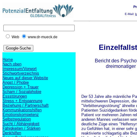
Pr
E-Mail:
k
Web
www.dr-mueck.de
Einzelfalls
Home
Bericht des Psycho
Nach oben
dreimonatiger
Impressum/Vorwort
Stichwortverzeichnis
Neues auf dieser Website
Angst / Phobie
Depression + Trauer
Scham / Sozialphobie
Essstörungen
Der 53 Jahre alte männliche Pat
Stress + Entspannung
mittelschweren Depression, die 
Beziehung / Partnerschaft
"Verbitterungsstörung" ähnelte 
Kommunikationshilfen
Patienten Suizidgedanken förde
Emotionskompetenz
Patient vor mehreren Jahren re
Selbstregulation
anderen Mannes verlassen worde
Sucht / Abhängigkeit
deutliche Züge eines "Helfersyn
Fähigkeiten / Stärken
zu Gefühlen hat, in einer sehr
Denkhilfen
reaktivierte schlagartig alte 