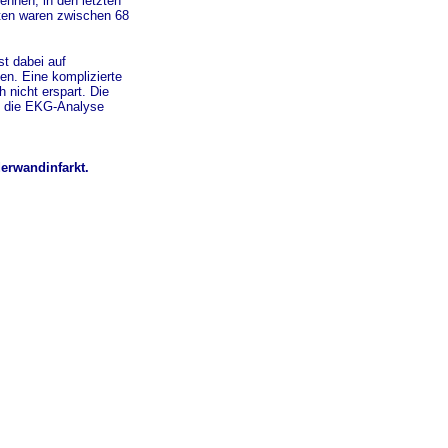
ennen, in den letzten
nten waren zwischen 68
st dabei auf
n. Eine komplizierte
h nicht erspart. Die
uf die EKG-Analyse
erwandinfarkt.