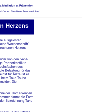
, Mediation u. Prävention
 können Sie diese Seite verlinken!
n Herzens
ne ausgelösten
sche Wochenschrift"
ebrochenen Herzens
eider von den Sana-
ge Partnerkonflikte
Sechsfachen des
 die Belastung für das
bst für Ärzte ist es
s beim Tako-Tsubo
neider: Die
hneider. Dort erkennen
zkammer nimmt die Form
t der Bezeichnung Tako-