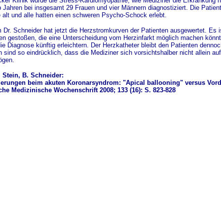
ker Klinik wurde die Stress-Kardiomyopathie, wie Mediziner die Erkrankung n
 Jahren bei insgesamt 29 Frauen und vier Männern diagnostiziert. Die Patie
 alt und alle hatten einen schweren Psycho-Schock erlebt.
Dr. Schneider hat jetzt die Herzstromkurven der Patienten ausgewertet. Es i
n gestoßen, die eine Unterscheidung vom Herzinfarkt möglich machen könnte
die Diagnose künftig erleichtern. Der Herzkatheter bleibt den Patienten dennoc
sind so eindrücklich, dass die Mediziner sich vorsichtshalber nicht allein a
ögen.
. Stein, B. Schneider:
rungen beim akuten Koronarsyndrom: "Apical ballooning" versus Vord
e Medizinische Wochenschrift 2008; 133 (16): S. 823-828