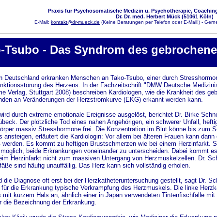
Praxis für Psychosomatische Medizin u. Psychotherapie, Coaching
Dr. Dr. med. Herbert Mück (51061 Köln)
E-Mail:
kontakt@dr-mueck.de
(Keine Beratungen per Telefon oder E-Mail!) - Gerne
-Tsubo - Das Syndrom des gebrochene
n Deutschland erkranken Menschen an Tako-Tsubo, einer durch Stresshormo
nktionsstörung des Herzens. In der Fachzeitschrift "DMW Deutsche Medizini
e Verlag, Stuttgart 2008) beschreiben Kardiologen, wie die Krankheit des g
nden an Veränderungen der Herzstromkurve (EKG) erkannt werden kann.
ird durch extreme emotionale Ereignisse ausgelöst, berichtet Dr. Birke Schn
Lübeck. Der plötzliche Tod eines nahen Angehörigen, ein schwerer Unfall, hefti
örper massiv Stresshormone frei. Die Konzentration im Blut könne bis zum 
 ansteigen, erläutert die Kardiologin: Vor allem bei älteren Frauen kann dann
 werden. Es kommt zu heftigen Brustschmerzen wie bei einem Herzinfarkt. Sel
 möglich, beide Erkrankungen voneinander zu unterscheiden. Dabei kommt e
eim Herzinfarkt nicht zum massiven Untergang von Herzmuskelzellen. Dr. Sch
äße sind häufig unauffällig. Das Herz kann sich vollständig erholen.
 die Diagnose oft erst bei der Herzkatheteruntersuchung gestellt, sagt Dr. Sc
e für die Erkrankung typische Verkrampfung des Herzmuskels. Die linke Her
 mit kurzem Hals an, ähnlich einer in Japan verwendeten Tintenfischfalle mi
r die Bezeichnung der Erkrankung.