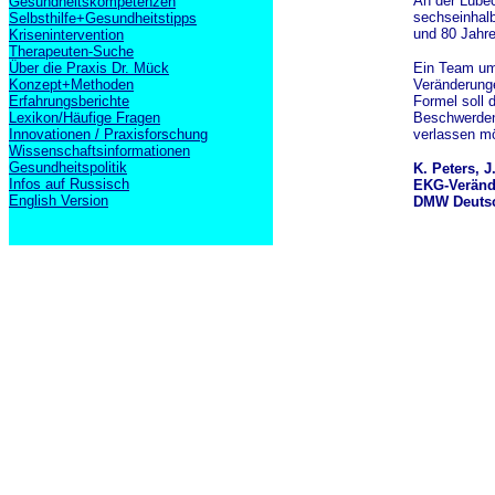
An der Lübec
Gesundheitskompetenzen
sechseinhalb
Selbsthilfe+Gesundheitstipps
und 80 Jahre
Krisenintervention
Therapeuten-Suche
Über die Praxis Dr. Mück
Ein Team um 
Konzept+Methoden
Veränderunge
Erfahrungsberichte
Formel soll 
Lexikon/Häufige Fragen
Beschwerden 
Innovationen / Praxisforschung
verlassen m
Wissenschaftsinformationen
Gesundheitspolitik
K. Peters, J
Infos auf Russisch
EKG-Verände
English Version
DMW Deutsch