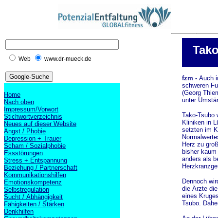
Tako
Web
www.dr-mueck.de
fzm -
Auch i
schweren Fu
(Georg Thiem
Home
unter Umstä
Nach oben
Impressum/Vorwort
Tako-Tsubo w
Stichwortverzeichnis
Kliniken in 
Neues auf dieser Website
setzten im K
Angst / Phobie
Normalwertes
Depression + Trauer
Herz zu groß
Scham / Sozialphobie
bisher kaum
Essstörungen
anders als b
Stress + Entspannung
Herzkranzgef
Beziehung / Partnerschaft
Kommunikationshilfen
Dennoch wird
Emotionskompetenz
die Ärzte di
Selbstregulation
eines Kruges
Sucht / Abhängigkeit
Tsubo. Dahe
Fähigkeiten / Stärken
Denkhilfen