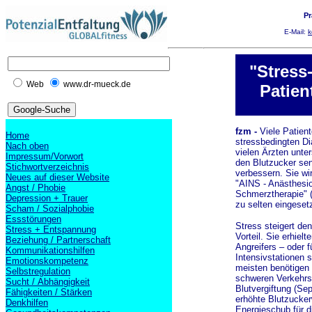
Pr
E-Mail:
k
"Stress
Web
www.dr-mueck.de
Patien
fzm -
Viele Patient
Home
stressbedingten Di
Nach oben
vielen Ärzten unter
Impressum/Vorwort
den Blutzucker se
Stichwortverzeichnis
verbessern. Sie wir
Neues auf dieser Website
"AINS - Anästhesiol
Angst / Phobie
Schmerztherapie" (
Depression + Trauer
zu selten eingesetz
Scham / Sozialphobie
Essstörungen
Stress steigert de
Stress + Entspannung
Vorteil. Sie erhiel
Beziehung / Partnerschaft
Angreifers – oder f
Kommunikationshilfen
Intensivstationen s
Emotionskompetenz
meisten benötigen
Selbstregulation
schweren Verkehrsu
Sucht / Abhängigkeit
Blutvergiftung (Se
Fähigkeiten / Stärken
erhöhte Blutzucker
Denkhilfen
Energieschub für d