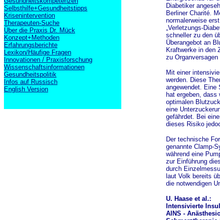
Gesundheitskompetenzen
Diabetiker angese
Selbsthilfe+Gesundheitstipps
Berliner Charité. 
Krisenintervention
normalerweise erst
Therapeuten-Suche
„Verletzungs-Diabe
Über die Praxis Dr. Mück
schneller zu den ü
Konzept+Methoden
Überangebot an Blut
Erfahrungsberichte
Kraftwerke in den
Lexikon/Häufige Fragen
zu Organversagen 
Innovationen / Praxisforschung
Wissenschaftsinformationen
Mit einer intensivi
Gesundheitspolitik
werden. Diese Ther
Infos auf Russisch
angewendet. Eine 
English Version
hat ergeben, dass 
optimalen Blutzuck
eine Unterzuckerun
gefährdet. Bei ein
dieses Risiko jedo
Der technische Fort
genannte Clamp-Sys
während eine Pumpe
zur Einführung die
durch Einzelmessun
laut Volk bereits 
die notwendigen U
U. Haase et al.:
Intensivierte Ins
AINS - Anästhesio