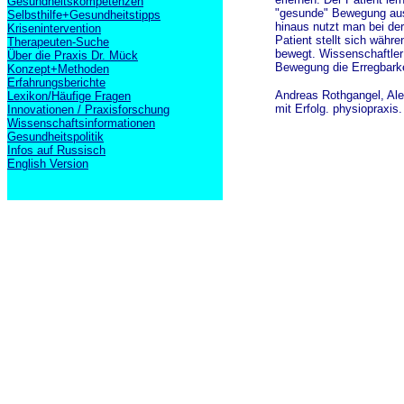
Gesundheitskompetenzen
"gesunde" Bewegung auss
Selbsthilfe+Gesundheitstipps
hinaus nutzt man bei der
Krisenintervention
Patient stellt sich währ
Therapeuten-Suche
bewegt. Wissenschaftler 
Über die Praxis Dr. Mück
Bewegung die Erregbarke
Konzept+Methoden
Erfahrungsberichte
Andreas Rothgangel, Alex
Lexikon/Häufige Fragen
mit Erfolg. physiopraxis.
Innovationen / Praxisforschung
Wissenschaftsinformationen
Gesundheitspolitik
Infos auf Russisch
English Version