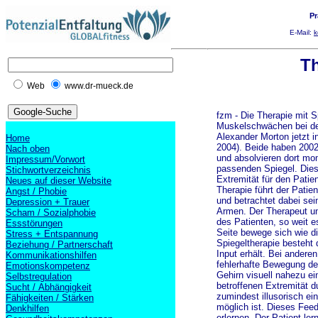
Pr
E-Mail:
k
Th
Web
www.dr-mueck.de
fzm - Die Therapie mit S
Muskelschwächen bei der
Alexander Morton jetzt i
Home
2004). Beide haben 2002 
Nach oben
und absolvieren dort mo
Impressum/Vorwort
passenden Spiegel. Diese
Stichwortverzeichnis
Extremität für den Patie
Neues auf dieser Website
Therapie führt der Pati
Angst / Phobie
und betrachtet dabei se
Depression + Trauer
Armen. Der Therapeut un
Scham / Sozialphobie
des Patienten, so weit es
Essstörungen
Seite bewege sich wie di
Stress + Entspannung
Spiegeltherapie besteht 
Beziehung / Partnerschaft
Input erhält. Bei anderen
Kommunikationshilfen
fehlerhafte Bewegung der
Emotionskompetenz
Gehirn visuell nahezu ei
Selbstregulation
betroffenen Extremität d
Sucht / Abhängigkeit
zumindest illusorisch ei
Fähigkeiten / Stärken
möglich ist. Dieses Fee
Denkhilfen
erlernen. Der Patient lern