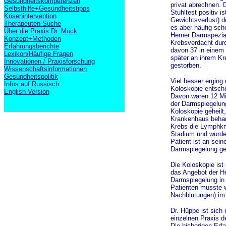
Gesundheitskompetenzen
privat abrechnen. 
Selbsthilfe+Gesundheitstipps
Stuhltest positiv 
Krisenintervention
Gewichtsverlust) d
Therapeuten-Suche
es aber häufig sch
Über die Praxis Dr. Mück
Herner Darmspezial
Konzept+Methoden
Krebsverdacht dur
Erfahrungsberichte
davon 37 in einem 
Lexikon/Häufige Fragen
später an ihrem Kr
Innovationen / Praxisforschung
gestorben.
Wissenschaftsinformationen
Gesundheitspolitik
Viel besser erging 
Infos auf Russisch
Koloskopie entsch
English Version
Davon waren 12 Min
der Darmspiegelung
Koloskopie geheilt
Krankenhaus behand
Krebs die Lymphkno
Stadium und wurde
Patient ist an sei
Darmspiegelung ges
Die Koloskopie ist
das Angebot der He
Darmspiegelung in 
Patienten musste 
Nachblutungen) im
Dr. Hüppe ist sich
einzelnen Praxis 
Die bisherigen Erf