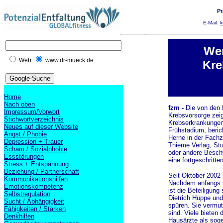
Pr
E-Mail:
k
Wen
Web
www.dr-mueck.de
Kre
Home
Nach oben
fzm -
Die von den
Impressum/Vorwort
Krebsvorsorge zeig
Stichwortverzeichnis
Krebserkrankungen 
Neues auf dieser Website
Frühstadium, beric
Angst / Phobie
Herne in der Fachze
Depression + Trauer
Thieme Verlag, Stu
Scham / Sozialphobie
oder andere Beschw
Essstörungen
eine fortgeschritt
Stress + Entspannung
Beziehung / Partnerschaft
Seit Oktober 2002 
Kommunikationshilfen
Nachdem anfangs v
Emotionskompetenz
ist die Beteiligun
Selbstregulation
Dietrich Hüppe und
Sucht / Abhängigkeit
spüren. Sie vermut
Fähigkeiten / Stärken
sind. Viele bieten 
Denkhilfen
Hausärzte als sog