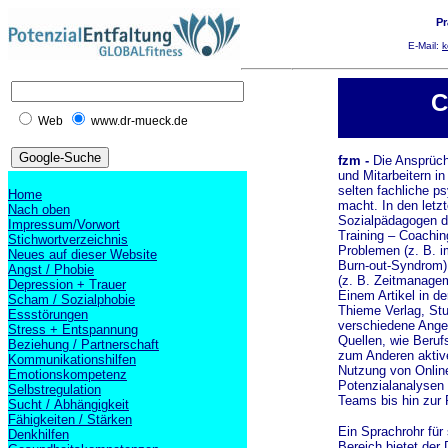
Pr
E-Mail:
k
C
Web
www.dr-mueck.de
fzm -
Die Ansprüch
und Mitarbeitern i
selten fachliche p
Home
macht. In den let
Nach oben
Sozialpädagogen d
Impressum/Vorwort
Training – Coachin
Stichwortverzeichnis
Problemen (z. B. 
Neues auf dieser Website
Burn-out-Syndrom),
Angst / Phobie
(z. B. Zeitmanagem
Depression + Trauer
Einem Artikel in de
Scham / Sozialphobie
Thieme Verlag, Stu
Essstörungen
verschiedene Angeb
Stress + Entspannung
Quellen, wie Beruf
Beziehung / Partnerschaft
zum Anderen aktiv
Kommunikationshilfen
Nutzung von Onlin
Emotionskompetenz
Potenzialanalysen 
Selbstregulation
Teams bis hin zur 
Sucht / Abhängigkeit
Fähigkeiten / Stärken
Ein Sprachrohr für
Denkhilfen
Bereich bietet de