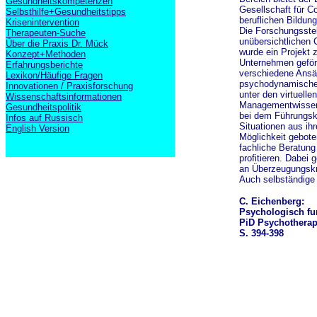
Gesundheitskompetenzen
Gesellschaft für C
Selbsthilfe+Gesundheitstipps
beruflichen Bildun
Krisenintervention
Die Forschungsstel
Therapeuten-Suche
unübersichtlichen
Über die Praxis Dr. Mück
wurde ein Projekt z
Konzept+Methoden
Unternehmen geförd
Erfahrungsberichte
verschiedene Ansä
Lexikon/Häufige Fragen
psychodynamischen
Innovationen / Praxisforschung
unter den virtuell
Wissenschaftsinformationen
Managementwissen 
Gesundheitspolitik
bei dem Führungskr
Infos auf Russisch
Situationen aus ihr
English Version
Möglichkeit gebot
fachliche Beratun
profitieren. Dabei 
an Überzeugungskra
Auch selbständige 
C. Eichenberg:
Psychologisch fun
PiD Psychotherapi
S. 394-398