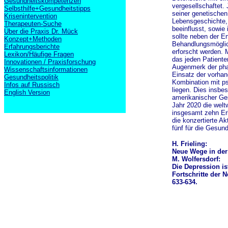
Gesundheitskompetenzen
vergesellschaftet. 
Selbsthilfe+Gesundheitstipps
seiner genetischen
Krisenintervention
Lebensgeschichte,
Therapeuten-Suche
beeinflusst, sowie
Über die Praxis Dr. Mück
sollte neben der 
Konzept+Methoden
Behandlungsmöglich
Erfahrungsberichte
erforscht werden. 
Lexikon/Häufige Fragen
das jeden Patienten
Innovationen / Praxisforschung
Augenmerk der pha
Wissenschaftsinformationen
Einsatz der vorha
Gesundheitspolitik
Kombination mit p
Infos auf Russisch
liegen. Dies insbe
English Version
amerikanischer Ges
Jahr 2020 die welt
insgesamt zehn Er
die konzertierte A
fünf für die Gesun
H. Frieling:
Neue Wege in der
M. Wolfersdorf:
Die Depression i
Fortschritte der N
633-634.