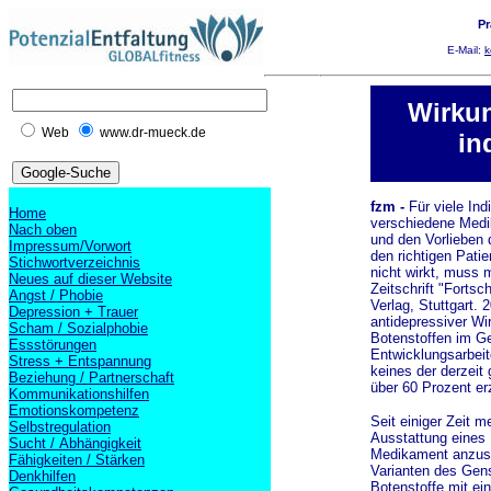
Pr
E-Mail:
k
Wirkun
Web
www.dr-mueck.de
in
fzm -
Für viele In
Home
verschiedene Medi
Nach oben
und den Vorlieben
Impressum/Vorwort
den richtigen Pat
Stichwortverzeichnis
nicht wirkt, muss 
Neues auf dieser Website
Zeitschrift "Fortsc
Angst / Phobie
Verlag, Stuttgart. 
Depression + Trauer
antidepressiver Wi
Scham / Sozialphobie
Botenstoffen im Geh
Essstörungen
Entwicklungsarbeit
Stress + Entspannung
keines der derzei
Beziehung / Partnerschaft
über 60 Prozent erz
Kommunikationshilfen
Emotionskompetenz
Seit einiger Zeit 
Selbstregulation
Ausstattung eines 
Sucht / Abhängigkeit
Medikament anzusp
Fähigkeiten / Stärken
Varianten des Gens
Denkhilfen
Botenstoffe mit ei