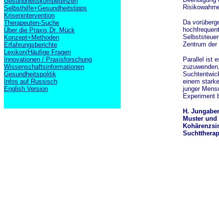
Gesundheitskompetenzen
Risikowahrne
Selbsthilfe+Gesundheitstipps
Krisenintervention
Da vorüberge
Therapeuten-Suche
hochfrequent
Über die Praxis Dr. Mück
Selbststeuer
Konzept+Methoden
Zentrum der 
Erfahrungsberichte
Lexikon/Häufige Fragen
Innovationen / Praxisforschung
Parallel ist
Wissenschaftsinformationen
zuzuwenden, 
Gesundheitspolitik
Suchtentwick
Infos auf Russisch
einem starke
English Version
junger Mens
Experiment b
H. Jungaber
Muster und
Kohärenzsi
Suchttherapi