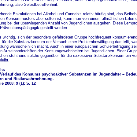
hmung, also Selbstbetroffenheit.
hende Eskalationen bei Alkohol und Cannabis relativ häufig sind, das Beibeh
en Konsummusters aber selten ist, kann man von einem allmählichen Erlerne
ung bei der überwiegenden Anzahl von Jugendlichen ausgehen. Diese Lernpro
Präventionspädagogik gestellt werden.
 es wichtig, sich der besonders gefährdeten Gruppe hochfrequent konsumieren
für die Substanzkonsum der Versuch einer Problembewältigung darstellt, wa
lung wahrscheinlich macht. Auch in einer europäischen Schülerbefragung zei
n Auseinanderdriften der Konsumgewohnheiten bei Jugendlichen. Einer Grupp
chen steht eine solche gegenüber, für die exzessiver Substanzkonsum ein v
leibt.
le:
 Verlauf des Konsums psychoaktiver Substanzen im Jugendalter – Bede
nn und Risikowahrnehmung.
e 2008; 9 (1); S. 12