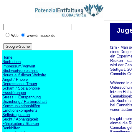
Juge
Web
www.dr-mueck.de
fzm -
Man so
eines Drogen
ein Experime
Home
Risiken – da
Nach oben
wird der Geb
Impressum/Vorwort
Stuttgart. 2
Stichwortverzeichnis
Cannabis-Geb
Neues auf dieser Website
Angst / Phobie
Während in 
Depression + Trauer
Untersuchung
Scham / Sozialphobie
letzten Halb
Essstörungen
Cannabisgebr
Stress + Entspannung
als Suche na
Beziehung / Partnerschaft
bei Cannabi
Kommunikationshilfen
waren äußers
Emotionskompetenz
Selbstregulation
Es gibt mehr
Sucht / Abhängigkeit
einmal die 
Fähigkeiten / Stärken
Cannabis ge
Denkhilfen
Beendigung d