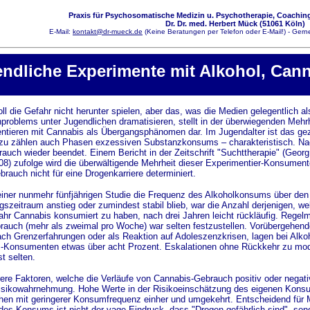
Praxis für Psychosomatische Medizin u. Psychotherapie, Coaching
Dr. Dr. med. Herbert Mück (51061 Köln)
E-Mail:
kontakt@dr-mueck.de
(Keine Beratungen per Telefon oder E-Mail!) - Gerne
ndliche Experimente mit Alkohol, Can
ll die Gefahr nicht herunter spielen, aber das, was die Medien gelegentlich a
problems unter Jugendlichen dramatisieren, stellt in der überwiegenden Mehr
ntieren mit Cannabis als Übergangsphänomen dar. Im Jugendalter ist das ge
zu zählen auch Phasen exzessiven Substanzkonsums – charakteristisch. Nach
rauch wieder beendet. Einem Bericht in der Zeitschrift "Suchttherapie" (Geor
008) zufolge wird die überwältigende Mehrheit dieser Experimentier-Konsumen
rauch nicht für eine Drogenkarriere determiniert.
einer nunmehr fünfjährigen Studie die Frequenz des Alkoholkonsums über de
szeitraum anstieg oder zumindest stabil blieb, war die Anzahl derjenigen, w
jahr Cannabis konsumiert zu haben, nach drei Jahren leicht rückläufig. Regel
auch (mehr als zweimal pro Woche) war selten festzustellen. Vorübergehend
ch Grenzerfahrungen oder als Reaktion auf Adoleszenzkrisen, lagen bei Alko
s-Konsumenten etwas über acht Prozent. Eskalationen ohne Rückkehr zu m
t selten.
ere Faktoren, welche die Verläufe von Cannabis-Gebrauch positiv oder negativ
Risikowahrnehmung. Hohe Werte in der Risikoeinschätzung des eigenen Kons
hen mit geringerer Konsumfrequenz einher und umgekehrt. Entscheidend für
es Konsums ist nicht der vage Eindruck, dass "Drogen gefährlich sind", sond