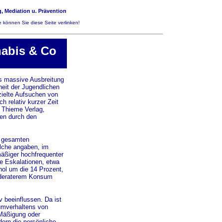
, Mediation u. Prävention
 können Sie diese Seite verlinken!
nabis & Co
ls massive Ausbreitung
heit der Jugendlichen
zielte Aufsuchen von
 relativ kurzer Zeit
g Thieme Verlag,
ten durch den
n gesamten
elche angaben, im
mäßiger hochfrequenter
e Eskalationen, etwa
hol um die 14 Prozent,
oderaterem Konsum
 beeinflussen. Da ist
umverhaltens von
 Mäßigung oder
ern die persönliche