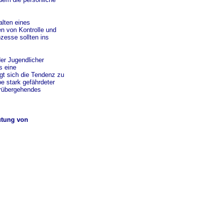
alten eines
n von Kontrolle und
zesse sollten ins
der Jugendlicher
s eine
gt sich die Tendenz zu
e stark gefährdeter
orübergehendes
utung von