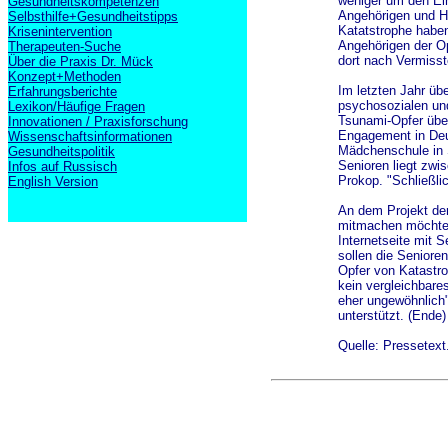
weniger um den Ei
Gesundheitskompetenzen
Angehörigen und Hi
Selbsthilfe+Gesundheitstipps
Katatstrophe haben
Krisenintervention
Angehörigen der Op
Therapeuten-Suche
dort nach Vermiss
Über die Praxis Dr. Mück
Konzept+Methoden
Im letzten Jahr üb
Erfahrungsberichte
psychosozialen un
Lexikon/Häufige Fragen
Tsunami-Opfer übe
Innovationen / Praxisforschung
Engagement in Deut
Wissenschaftsinformationen
Mädchenschule in S
Gesundheitspolitik
Senioren liegt zwi
Infos auf Russisch
Prokop. "Schließli
English Version
An dem Projekt de
mitmachen möchte o
Internetseite mit 
sollen die Senioren
Opfer von Katastro
kein vergleichbares
eher ungewöhnlich"
unterstützt. (Ende)
Quelle: Pressetex