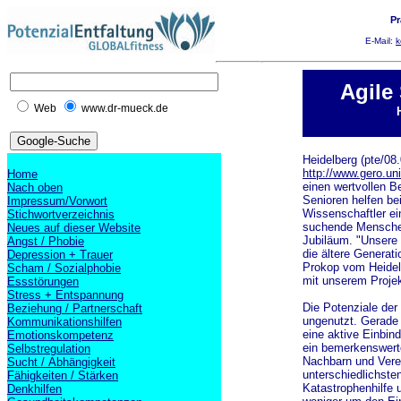
Pr
E-Mail:
k
Agile
Web
www.dr-mueck.de
Heidelberg (pte/08.
http://www.gero.uni
Home
einen wertvollen B
Nach oben
Senioren helfen be
Impressum/Vorwort
Wissenschaftler ein
Stichwortverzeichnis
suchende Menschen 
Neues auf dieser Website
Jubiläum. "Unsere
Angst / Phobie
die ältere Generati
Depression + Trauer
Prokop vom Heidelb
Scham / Sozialphobie
mit unserem Projek
Essstörungen
Stress + Entspannung
Die Potenziale der
Beziehung / Partnerschaft
ungenutzt. Gerade
Kommunikationshilfen
eine aktive Einbin
Emotionskompetenz
ein bemerkenswert
Selbstregulation
Nachbarn und Vere
Sucht / Abhängigkeit
unterschiedlichste
Fähigkeiten / Stärken
Katastrophenhilfe 
Denkhilfen