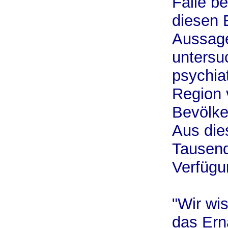
Fälle b
diesen 
Aussage
untersu
psychia
Region 
Bevölke
Aus die
Tausend
Verfügu
"Wir wis
das Ern