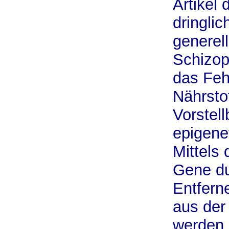
Artikel
dringlic
generel
Schizop
das Feh
Nährsto
Vorstell
epigene
Mittels
Gene du
Entfern
aus der 
werden. 