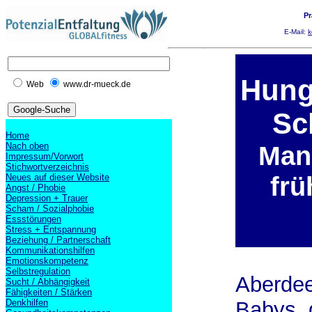
Pr
E-Mail:
k
Hung
Web
www.dr-mueck.de
Sc
Home
Nach oben
Man
Impressum/Vorwort
Stichwortverzeichnis
frü
Neues auf dieser Website
Angst / Phobie
Depression + Trauer
Scham / Sozialphobie
Essstörungen
Stress + Entspannung
Beziehung / Partnerschaft
Kommunikationshilfen
Emotionskompetenz
Selbstregulation
Aberdee
Sucht / Abhängigkeit
Fähigkeiten / Stärken
Denkhilfen
Babys, 