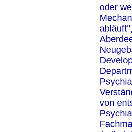
oder we
Mechani
abläuft
Aberdee
Neugeba
Develop
Departm
Psychiat
Verstän
von ent
Psychia
Fachma