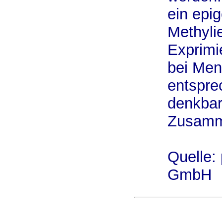
ein epi
Methyli
Exprimi
bei Men
entspre
denkbar
Zusamme
Quelle:
GmbH