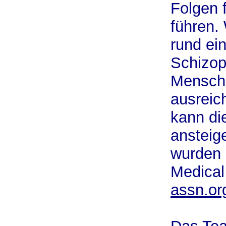
Folgen 
führen. 
rund ei
Schizop
Mensche
ausreic
kann di
ansteig
wurden 
Medical
assn.o