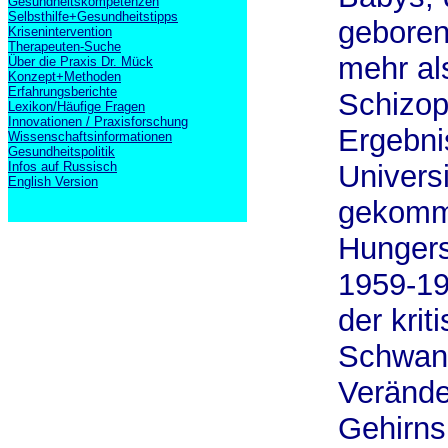
Gesundheitskompetenzen
Selbsthilfe+Gesundheitstipps
geboren
Krisenintervention
Therapeuten-Suche
mehr al
Über die Praxis Dr. Mück
Konzept+Methoden
Erfahrungsberichte
Schizop
Lexikon/Häufige Fragen
Innovationen / Praxisforschung
Ergebni
Wissenschaftsinformationen
Gesundheitspolitik
Infos auf Russisch
Univers
English Version
gekomme
Hungers
1959-19
der kri
Schwang
Verände
Gehirns