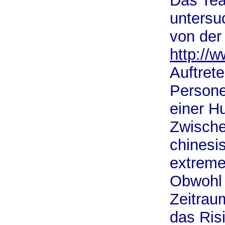
Das Tea
untersu
von der
http://
Auftret
Persone
einer H
Zwische
chinesi
extreme
Obwohl 
Zeitrau
das Ris