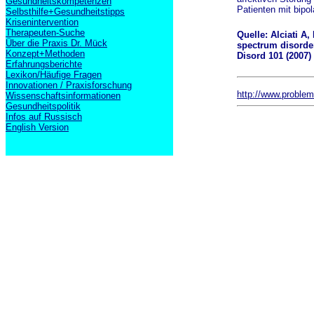
Gesundheitskompetenzen
Patienten mit bipo
Selbsthilfe+Gesundheitstipps
Krisenintervention
Therapeuten-Suche
Quelle: Alciati A
Über die Praxis Dr. Mück
spectrum disorder
Konzept+Methoden
Disord 101 (2007)
Erfahrungsberichte
Lexikon/Häufige Fragen
Innovationen / Praxisforschung
http://www.proble
Wissenschaftsinformationen
Gesundheitspolitik
Infos auf Russisch
English Version