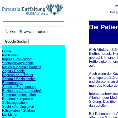
Pr
E-Mail:
k
Bei Patie
Web
www.dr-mueck.de
(CH) Affektive Stö
Home
Bluthochdruck, Her
Nach oben
gebracht. In einer 
Impressum/Vorwort
Fettleibigkeit in e
Stichwortverzeichnis
auf.
Neues auf dieser Website
Angst / Phobie
Auch wenn der Kau
Depression + Trauer
eine bipolare Stör
Scham / Sozialphobie
und Serotonin an d
Essstörungen
man das Risiko de
Stress + Entspannung
Beziehung / Partnerschaft
Interessanterweise
Kommunikationshilfen
Alkohol- oder Medi
Emotionskompetenz
Störung. Das überm
Selbstregulation
darzustellen.
Sucht / Abhängigkeit
Fähigkeiten / Stärken
Bei Patienten mit 
Denkhilfen
affektiven Störung