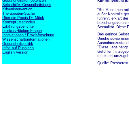
Gesundheitskompetenzen
Kontrollverlust fü
Selbsthilfe+Gesundheitstipps
Krisenintervention
"Bei Menschen mit
Therapeuten-Suche
außer Kontrolle ge
Über die Praxis Dr. Mück
führen", erklärt de
Konzept+Methoden
beziehungsverunsic
Erfahrungsberichte
Sexualität. Diese
Lexikon/Häufige Fragen
Das geringe Selbst
Innovationen / Praxisforschung
Unruhe sowie einen
Wissenschaftsinformationen
Ausnahmezustand ei
Gesundheitspolitik
"Diese Lage hängt
Infos auf Russisch
Gefühlen hinzugebe
English Version
reflektiert umzugeh
Quelle: Pressetext