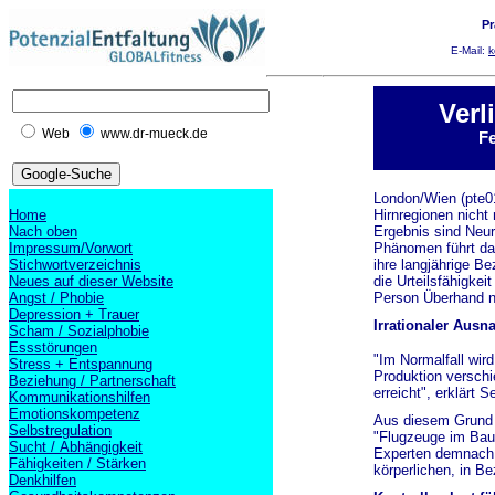
Pr
E-Mail:
k
Verl
Web
www.dr-mueck.de
Fe
London/Wien (pte0
Home
Hirnregionen nicht 
Nach oben
Ergebnis sind Neu
Impressum/Vorwort
Phänomen führt daz
Stichwortverzeichnis
ihre langjährige Be
Neues auf dieser Website
die Urteilsfähigkei
Angst / Phobie
Person Überhand ni
Depression + Trauer
Irrationaler Aus
Scham / Sozialphobie
Essstörungen
"Im Normalfall wir
Stress + Entspannung
Produktion verschi
Beziehung / Partnerschaft
erreicht", erklärt
Kommunikationshilfen
Emotionskompetenz
Aus diesem Grund d
Selbstregulation
"Flugzeuge im Bauc
Sucht / Abhängigkeit
Experten demnach n
Fähigkeiten / Stärken
körperlichen, in B
Denkhilfen