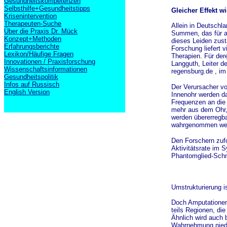
Gesundheitskompetenzen
Selbsthilfe+Gesundheitstipps
Gleicher Effekt w
Krisenintervention
Therapeuten-Suche
Allein in Deutschl
Über die Praxis Dr. Mück
Summen, das für an
Konzept+Methoden
dieses Leiden zus
Erfahrungsberichte
Forschung liefert 
Lexikon/Häufige Fragen
Therapien. Für der
Innovationen / Praxisforschung
Langguth, Leiter d
Wissenschaftsinformationen
regensburg.de , im
Gesundheitspolitik
Infos auf Russisch
Der Verursacher vo
English Version
Innenohr werden da
Frequenzen an die 
mehr aus dem Ohr,
werden übererregba
wahrgenommen we
Den Forschern zuf
Aktivitätsrate im S
Phantomglied-Schm
Umstrukturierung is
Doch Amputationen 
teils Regionen, di
Ähnlich wird auch b
Wahrnehmung niede