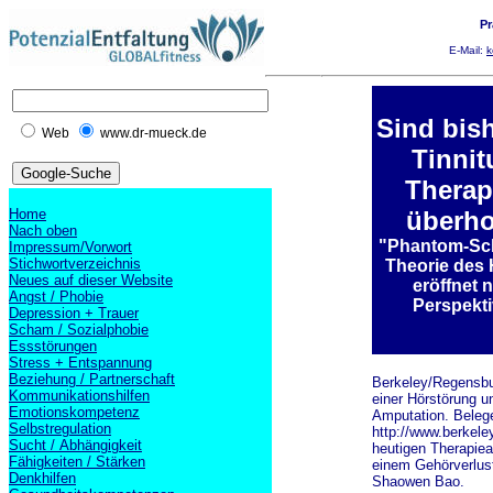
Pr
E-Mail:
k
Sind bis
Web
www.dr-mueck.de
Tinnit
Therap
Home
überho
Nach oben
"Phantom-Sc
Impressum/Vorwort
Stichwortverzeichnis
Theorie des
Neues auf dieser Website
eröffnet 
Angst / Phobie
Perspekt
Depression + Trauer
Scham / Sozialphobie
Essstörungen
Stress + Entspannung
Beziehung / Partnerschaft
Berkeley/Regensbur
Kommunikationshilfen
einer Hörstörung 
Emotionskompetenz
Amputation. Belege
Selbstregulation
http://www.berkeley
Sucht / Abhängigkeit
heutigen Therapiea
Fähigkeiten / Stärken
einem Gehörverlust
Denkhilfen
Shaowen Bao.