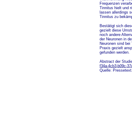
Frequenzen verarbe
Tinnitus hielt und
lassen allerdings 
Tinnitus zu bekäm
Bestätigt sich die
gezielt diese Umstr
noch andere Alter
der Neuronen in de
Neuronen sind bei 
Praxis gezielt ans
gefunden werden.
Abstract der Studi
f34a-4cb3-b09c-37
Quelle: Pressetext