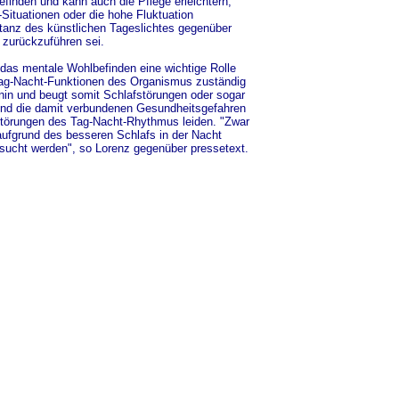
inden und kann auch die Pflege erleichtern,
-Situationen oder die hohe Fluktuation
eptanz des künstlichen Tageslichtes gegenüber
 zurückzuführen sei.
 das mentale Wohlbefinden eine wichtige Rolle
r Tag-Nacht-Funktionen des Organismus zuständig
onin und beugt somit Schlafstörungen oder sogar
und die damit verbundenen Gesundheitsgefahren
 Störungen des Tag-Nacht-Rhythmus leiden. "Zwar
aufgrund des besseren Schlafs in der Nacht
sucht werden", so Lorenz gegenüber pressetext.