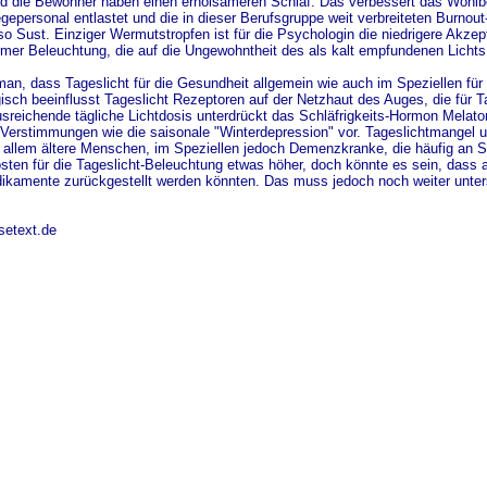
d die Bewohner haben einen erholsameren Schlaf. Das verbessert das Wohlbef
gepersonal entlastet und die in dieser Berufsgruppe weit verbreiteten Burnout
 so Sust. Einziger Wermutstropfen ist für die Psychologin die niedrigere Akz
mer Beleuchtung, die auf die Ungewohntheit des als kalt empfundenen Lichts
an, dass Tageslicht für die Gesundheit allgemein wie auch im Speziellen für
ogisch beeinflusst Tageslicht Rezeptoren auf der Netzhaut des Auges, die fü
usreichende tägliche Lichtdosis unterdrückt das Schläfrigkeits-Hormon Melat
Verstimmungen wie die saisonale "Winterdepression" vor. Tageslichtmangel 
r allem ältere Menschen, im Speziellen jedoch Demenzkranke, die häufig an
osten für die Tageslicht-Beleuchtung etwas höher, doch könnte es sein, dass 
kamente zurückgestellt werden könnten. Das muss jedoch noch weiter unter
setext.de