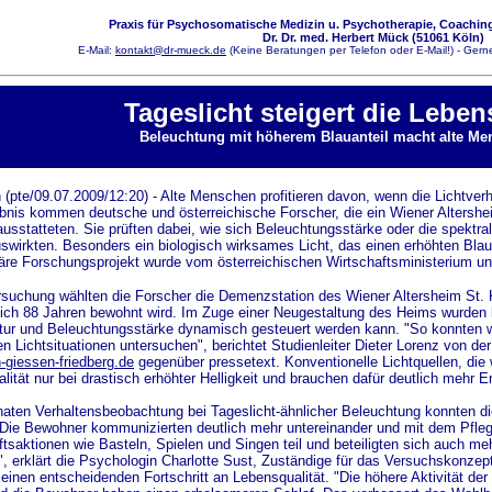
Praxis für Psychosomatische Medizin u. Psychotherapie, Coaching
Dr. Dr. med. Herbert Mück (51061 Köln)
E-Mail:
kontakt@dr-mueck.de
(Keine Beratungen per Telefon oder E-Mail!) - Gerne
Tageslicht
steigert die
Lebens
Beleuchtung mit höherem Blauanteil macht alte Me
(pte/09.07.2009/12:20) - Alte Menschen profitieren davon, wenn die Lichtver
nis kommen deutsche und österreichische Forscher, die ein Wiener Altershe
ausstatteten. Sie prüften dabei, wie sich Beleuchtungsstärke oder die spek
wirkten. Besonders ein biologisch wirksames Licht, das einen erhöhten Blaua
inäre Forschungsprojekt wurde vom österreichischen Wirtschaftsministerium u
rsuchung wählten die Forscher die Demenzstation des Wiener Altersheim St. 
lich 88 Jahren bewohnt wird. Im Zuge einer Neugestaltung des Heims wurden hi
ur und Beleuchtungsstärke dynamisch gesteuert werden kann. "So konnten wi
n Lichtsituationen untersuchen", berichtet Studienleiter Dieter Lorenz von 
h-giessen-friedberg.de
gegenüber pressetext. Konventionelle Lichtquellen, die 
alität nur bei drastisch erhöhter Helligkeit und brauchen dafür deutlich mehr E
ten Verhaltensbeobachtung bei Tageslicht-ähnlicher Beleuchtung konnten die
 "Die Bewohner kommunizierten deutlich mehr untereinander und mit dem Pfl
saktionen wie Basteln, Spielen und Singen teil und beteiligten sich auch mehr
 erklärt die Psychologin Charlotte Sust, Zuständige für das Versuchskonzep
einen entscheidenden Fortschritt an Lebensqualität. "Die höhere Aktivität der