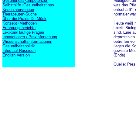
Gesundheitskompetenzen
Müdigkeit un
Selbsthilfe+Gesundheitstipps
was das Pfle
Krisenintervention
entschärft",
Therapeuten-Suche
normaler war
Über die Praxis Dr. Mück
Konzept+Methoden
Heute weiß m
Erfahrungsberichte
spielt. Biol
Lexikon/Häufige Fragen
sind. Eine a
Innovationen / Praxisforschung
depressiven 
Wissenschaftsinformationen
betreffen vo
Gesundheitspolitik
liegen die K
Infos auf Russisch
gewisse Medi
English Version
(Ende)
Quelle: Pres