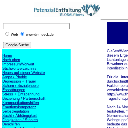
Web
www.dr-mueck.de
Gießen/Wien 
diesem Ergeb
Home
Lichtanlage 
Nach oben
Bewohner aus
Impressum/Vorwort
interdiszipl
Stichwortverzeichnis
Neues auf dieser Website
Angst / Phobie
Für die Unte
Depression + Trauer
durchschnitt
Scham / Sozialphobie
Farbtemperat
Essstörungen
verschiedene
Stress + Entspannung
http://www.f
Beziehung / Partnerschaft
Tageslichtqu
Kommunikationshilfen
Emotionskompetenz
Nach 14 Mona
Selbstregulation
feststellen.
Sucht / Abhängigkeit
Gemeinschaft
Fähigkeiten / Stärken
Wohngruppe",
Denkhilfen
bedeute das 