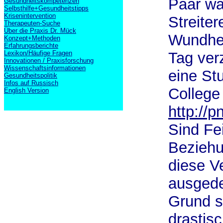
Paar wä
Gesundheitskompetenzen
Selbsthilfe+Gesundheitstipps
Krisenintervention
Streiter
Therapeuten-Suche
Über die Praxis Dr. Mück
Wundhei
Konzept+Methoden
Erfahrungsberichte
Lexikon/Häufige Fragen
Tag ver
Innovationen / Praxisforschung
Wissenschaftsinformationen
eine St
Gesundheitspolitik
Infos auf Russisch
College
English Version
http://p
Sind Fei
Beziehu
diese V
ausgede
Grund s
drastis