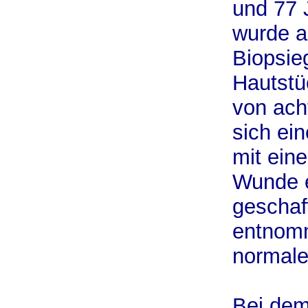
und 77 
wurde a
Biopsieg
Hautstü
von acht
sich ei
mit ein
Wunde e
geschaf
entnomm
normale
Bei dem