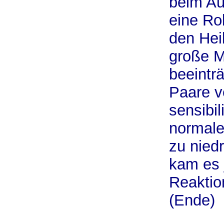
beim Au
eine Rol
den Hei
große M
beeinträ
Paare v
sensibil
normale
zu niedr
kam es 
Reaktio
(Ende)