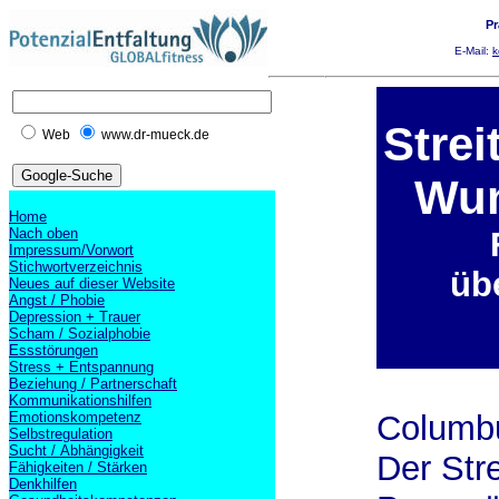
Pr
E-Mail:
k
Stre
Web
www.dr-mueck.de
Wun
Home
Nach oben
Impressum/Vorwort
Stichwortverzeichnis
üb
Neues auf dieser Website
Angst / Phobie
Depression + Trauer
Scham / Sozialphobie
Essstörungen
Stress + Entspannung
Beziehung / Partnerschaft
Kommunikationshilfen
Emotionskompetenz
Columbu
Selbstregulation
Sucht / Abhängigkeit
Der Str
Fähigkeiten / Stärken
Denkhilfen