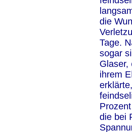
feindse
langsam
die Wun
Verletz
Tage. N
sogar s
Glaser,
ihrem E
erklärt
feindse
Prozent
die bei
Spannun