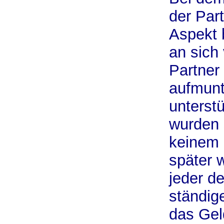
der Par
Aspekt 
an sich
Partner
aufmun
unterst
wurden 
keinem 
später 
jeder d
ständig
das Gel