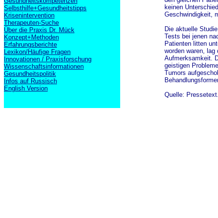
Gesundheitskompetenzen
keinen Unterschie
Selbsthilfe+Gesundheitstipps
Geschwindigkeit, m
Krisenintervention
Therapeuten-Suche
Die aktuelle Studi
Über die Praxis Dr. Mück
Tests bei jenen na
Konzept+Methoden
Patienten litten un
Erfahrungsberichte
worden waren, lag 
Lexikon/Häufige Fragen
Aufmerksamkeit. Di
Innovationen / Praxisforschung
geistigen Probleme
Wissenschaftsinformationen
Tumors aufgeschobe
Gesundheitspolitik
Behandlungsformen
Infos auf Russisch
English Version
Quelle: Pressetext