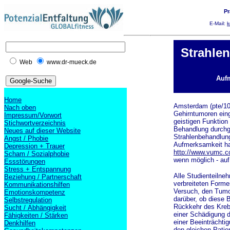
Pr
E-Mail:
k
Strahlen
Web
www.dr-mueck.de
Aufm
Home
Amsterdam (pte/10.
Nach oben
Gehirntumoren eing
Impressum/Vorwort
geistigen Funktion
Stichwortverzeichnis
Behandlung durchge
Neues auf dieser Website
Strahlenbehandlung
Angst / Phobie
Aufmerksamkeit ha
Depression + Trauer
http://www.vumc.c
Scham / Sozialphobie
wenn möglich - auf
Essstörungen
Stress + Entspannung
Alle Studienteilne
Beziehung / Partnerschaft
verbreiteten Forme
Kommunikationshilfen
Versuch, den Tumor
Emotionskompetenz
darüber, ob diese 
Selbstregulation
Rückkehr des Kreb
Sucht / Abhängigkeit
einer Schädigung 
Fähigkeiten / Stärken
einer Beeinträchti
Denkhilfen
den gleichen Patie