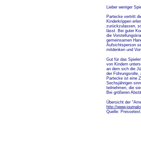
Lieber weniger Spi
Partecke vertritt 
Kinderkrippen erle
zurückzulassen, so
lässt. Bei guter K
die Vorstellungskr
gemeinsamen Hande
Aufsichtsperson se
mitdenken und Vors
Gut für das Spiele
von Kindern unters
an dem sich die Jü
der Führungsrolle,
Partecke ist eine 
Sechsjährigen sinn
teilnehmen, die si
Bei größeren Abstä
Übersicht der "Amer
http://www.journalof
Quelle: Pressetext