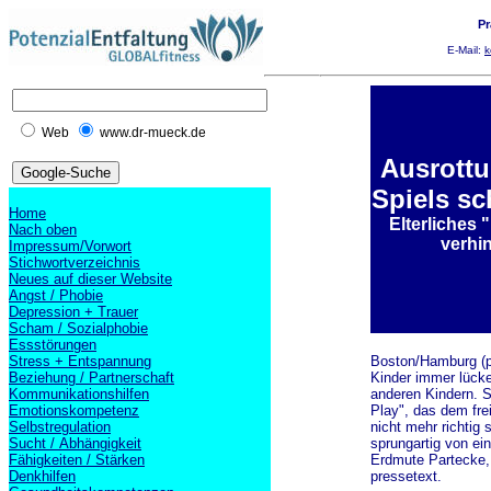
Pr
E-Mail:
k
Web
www.dr-mueck.de
Ausrottu
Spiels sc
Home
Elterliches
Nach oben
verhi
Impressum/Vorwort
Stichwortverzeichnis
Neues auf dieser Website
Angst / Phobie
Depression + Trauer
Scham / Sozialphobie
Essstörungen
Stress + Entspannung
Boston/Hamburg (pt
Beziehung / Partnerschaft
Kinder immer lücke
Kommunikationshilfen
anderen Kindern. S
Emotionskompetenz
Play", das dem fre
Selbstregulation
nicht mehr richtig 
Sucht / Abhängigkeit
sprungartig von ei
Fähigkeiten / Stärken
Erdmute Partecke,
Denkhilfen
pressetext.