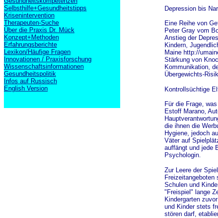
Gesundheitskompetenzen
Selbsthilfe+Gesundheitstipps
Depression bis Na
Krisenintervention
Therapeuten-Suche
Eine Reihe von Gef
Über die Praxis Dr. Mück
Peter Gray vom Bo
Konzept+Methoden
Anstieg der Depres
Erfahrungsberichte
Kindern, Jugendlic
Lexikon/Häufige Fragen
Maine http://umaine
Innovationen / Praxisforschung
Stärkung von Knoch
Wissenschaftsinformationen
Kommunikation, der
Gesundheitspolitik
Übergewichts-Risik
Infos auf Russisch
English Version
Kontrollsüchtige El
Für die Frage, was
Estoff Marano, Aut
Hauptverantwortung
die ihnen die Wer
Hygiene, jedoch a
Väter auf Spielplä
auffängt und jede 
Psychologin.
Zur Leere der Spie
Freizeitangeboten 
Schulen und Kinder
"Freispiel" lange Z
Kindergarten zuvor 
und Kinder stets f
stören darf, etabl