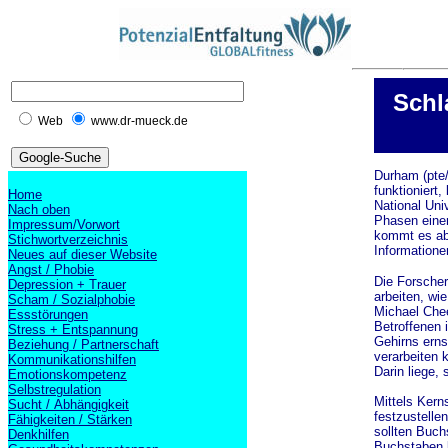
Schl
Web
www.dr-mueck.de
Durham (pte/
funktioniert
Home
National Uni
Nach oben
Phasen einer
Impressum/Vorwort
kommt es abe
Stichwortverzeichnis
Informatione
Neues auf dieser Website
Angst / Phobie
Die Forscher
Depression + Trauer
arbeiten, wi
Scham / Sozialphobie
Michael Chee
Essstörungen
Betroffenen 
Stress + Entspannung
Gehirns erns
Beziehung / Partnerschaft
verarbeiten 
Kommunikationshilfen
Darin liege,
Emotionskompetenz
Selbstregulation
Mittels Kern
Sucht / Abhängigkeit
festzustelle
Fähigkeiten / Stärken
sollten Buch
Denkhilfen
Buchstaben 