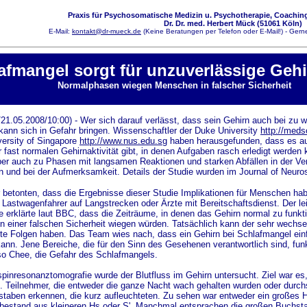
Praxis für Psychosomatische Medizin u. Psychotherapie, Coaching
Dr. Dr. med. Herbert Mück (51061 Köln)
E-Mail:
kontakt@dr-mueck.de
(Keine Beratungen per Telefon oder E-Mail!) - Gerne
afmangel sorgt für unzuverlässige Gehi
Normalphasen wiegen Menschen in falscher Sicherheit
21.05.2008/10:00) - Wer sich darauf verlässt, dass sein Gehirn auch bei zu w
, kann sich in Gefahr bringen. Wissenschaftler der Duke University
http://meds
versity of Singapore
http://www.nus.edu.sg
haben herausgefunden, dass es au
 fast normalen Gehirnaktivität gibt, in denen Aufgaben rasch erledigt werden
r auch zu Phasen mit langsamen Reaktionen und starken Abfällen in der Vera
n und bei der Aufmerksamkeit. Details der Studie wurden im Journal of Neuros
 betonten, dass die Ergebnisse dieser Studie Implikationen für Menschen hab
e Lastwagenfahrer auf Langstrecken oder Ärzte mit Bereitschaftsdienst. Der l
 erklärte laut BBC, dass die Zeiträume, in denen das Gehirn normal zu funkti
in einer falschen Sicherheit wiegen würden. Tatsächlich kann der sehr wechs
te Folgen haben. Das Team wies nach, dass ein Gehirn bei Schlafmangel einf
kann. Jene Bereiche, die für den Sinn des Gesehenen verantwortlich sind, funk
 so Chee, die Gefahr des Schlafmangels.
spinresonanztomografie wurde der Blutfluss im Gehirn untersucht. Ziel war es, 
n. Teilnehmer, die entweder die ganze Nacht wach gehalten wurden oder durch
staben erkennen, die kurz aufleuchteten. Zu sehen war entweder ein großes H
bestand aus kleineren Hs oder S'. Manchmal entsprachen die großen Buchsta