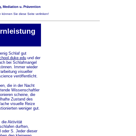
, Mediation u. Prävention
 können Sie diese Seite verlinken!
rnleistung
enig Schlaf gut
chool.duke.edu
und der
ch bei Schlafmangel
 können. Immer wieder
rbeitung visueller
cience veröffentlicht.
en, die in der Nacht
eitende Wissenschaftler
onieren scheine, die
elhafte Zustand des
ache visuelle Reize
tionierten weniger gut.
die Aktivität
schlafen durften,
 oder S. Jeder dieser
ben den kleineren,