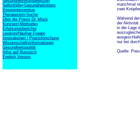
Gesundheitskompetenzen
manchmal nic
Selbsthilfe+Gesundheitstipps
zwei Knöpfe
Krisenintervention
Therapeuten-Suche
Während der
Über die Praxis Dr. Mück
der Aktivität
Konzept+Methoden
in der Lage 
Erfahrungsberichte
auszugleiche
Lexikon/Häufige Fragen
ausgeschlafe
Innovationen / Praxisforschung
nur bei durc
Wissenschaftsinformationen
Gesundheitspolitik
Quelle: Pres
Infos auf Russisch
English Version