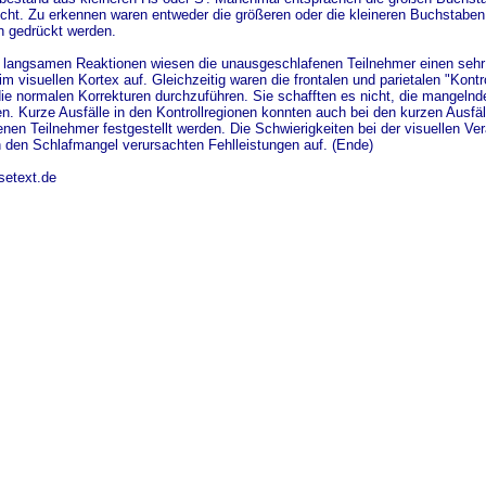
ht. Zu erkennen waren entweder die größeren oder die kleineren Buchstaben. 
n gedrückt werden.
 langsamen Reaktionen wiesen die unausgeschlafenen Teilnehmer einen sehr
 im visuellen Kortex auf. Gleichzeitig waren die frontalen und parietalen "Kontr
die normalen Korrekturen durchzuführen. Sie schafften es nicht, die mangeln
n. Kurze Ausfälle in den Kontrollregionen konnten auch bei den kurzen Ausfäl
nen Teilnehmer festgestellt werden. Die Schwierigkeiten bei der visuellen Ver
h den Schlafmangel verursachten Fehlleistungen auf. (Ende)
setext.de