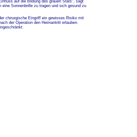
influss auf die Bildung des grauen Stars", sagt
n eine Sonnenbrille zu tragen und sich gesund zu
der chirurgische Eingriff ein gewisses Risiko mit
 nach der Operation den Heimantritt erlauben.
ingeschränkt.