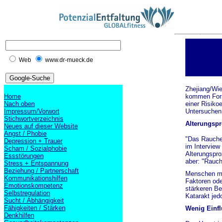
Web
www.dr-mueck.de
Zhejiang/Wie
Home
kommen Forsc
Nach oben
einer Risiko
Impressum/Vorwort
Untersuchen
Stichwortverzeichnis
Alterungspr
Neues auf dieser Website
Angst / Phobie
"Das Rauchen
Depression + Trauer
im Interview
Scham / Sozialphobie
Alterungspr
Essstörungen
aber: "Rauch
Stress + Entspannung
Beziehung / Partnerschaft
Menschen mit
Kommunikationshilfen
Faktoren ode
Emotionskompetenz
stärkeren Be
Selbstregulation
Katarakt jed
Sucht / Abhängigkeit
Fähigkeiten / Stärken
Wenig Einfl
Denkhilfen