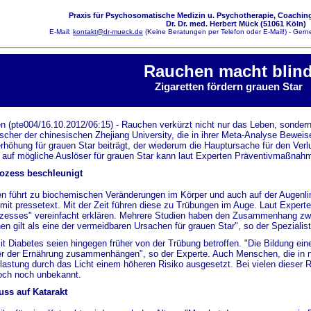
Praxis für Psychosomatische Medizin u. Psychotherapie, Coaching
Dr. Dr. med. Herbert Mück (51061 Köln)
E-Mail:
kontakt@dr-mueck.de
(Keine Beratungen per Telefon oder E-Mail!) - Gerne
Rauchen macht blin
Zigaretten fördern grauen Star
n (pte004/16.10.2012/06:15) - Rauchen verkürzt nicht nur das Leben, sondern
her der chinesischen Zhejiang University, die in ihrer Meta-Analyse Bewei
erhöhung für grauen Star beiträgt, der wiederum die Hauptursache für den Ver
 auf mögliche Auslöser für grauen Star kann laut Experten Präventivmaßnah
ozess beschleunigt
 führt zu biochemischen Veränderungen im Körper und auch auf der Augenlinse
 mit pressetext. Mit der Zeit führen diese zu Trübungen im Auge. Laut Exper
ozesses" vereinfacht erklären. Mehrere Studien haben den Zusammenhang zwi
en gilt als eine der vermeidbaren Ursachen für grauen Star", so der Spezialist
 Diabetes seien hingegen früher von der Trübung betroffen. "Die Bildung ein
r der Ernährung zusammenhängen", so der Experte. Auch Menschen, die in n
lastung durch das Licht einem höheren Risiko ausgesetzt. Bei vielen dieser Ri
och noch unbekannt.
uss auf Katarakt