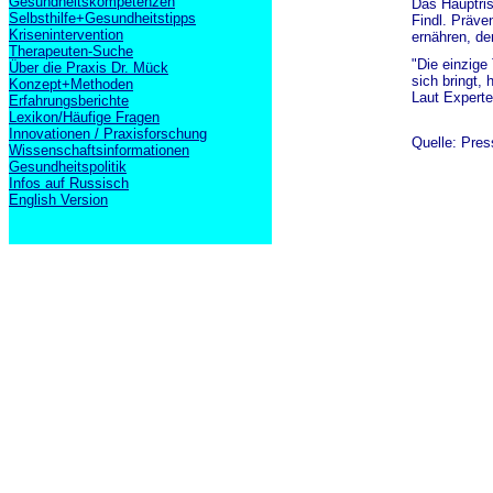
Gesundheitskompetenzen
Das Hauptris
Selbsthilfe+Gesundheitstipps
Findl. Präve
Krisenintervention
ernähren, de
Therapeuten-Suche
"Die einzige 
Über die Praxis Dr. Mück
sich bringt,
Konzept+Methoden
Laut Experte
Erfahrungsberichte
Lexikon/Häufige Fragen
Innovationen / Praxisforschung
Quelle: Pres
Wissenschaftsinformationen
Gesundheitspolitik
Infos auf Russisch
English Version