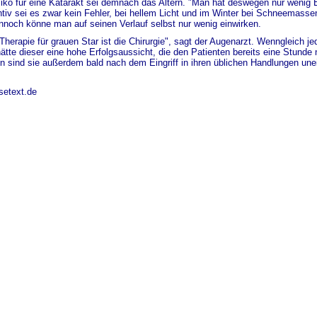
iko für eine Katarakt sei demnach das Altern. "Man hat deswegen nur wenig E
ntiv sei es zwar kein Fehler, bei hellem Licht und im Winter bei Schneemasse
nnoch könne man auf seinen Verlauf selbst nur wenig einwirken.
Therapie für grauen Star ist die Chirurgie", sagt der Augenarzt. Wenngleich je
 hätte dieser eine hohe Erfolgsaussicht, die den Patienten bereits eine Stunde
n sind sie außerdem bald nach dem Eingriff in ihren üblichen Handlungen une
setext.de