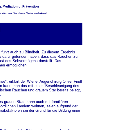
, Mediation u. Prävention
 können Sie diese Seite verlinken!
d
 führt auch zu Blindheit. Zu diesem Ergebnis
se dafür gefunden haben, dass das Rauchen zu
lust des Sehvermögens darstellt. Das
men ermöglichen.
", erklärt der Wiener Augenchirurg Oliver Findl
ten kann man das mit einer "Beschleunigung des
schen Rauchen und grauem Star bereits belegt,
.
es grauen Stars kann auch mit familiären
ördlichen Ländern wohnen, seien aufgrund der
sikofaktoren sei der Grund für die Bildung einer