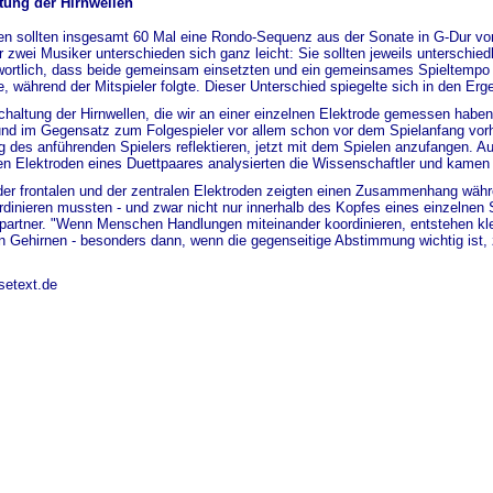
tung der Hirnwellen
n sollten insgesamt 60 Mal eine Rondo-Sequenz aus der Sonate in G-Dur von 
 zwei Musiker unterschieden sich ganz leicht: Sie sollten jeweils unterschied
wortlich, dass beide gemeinsam einsetzten und ein gemeinsames Spieltempo e
e, während der Mitspieler folgte. Dieser Unterschied spiegelte sich in den E
chaltung der Hirnwellen, die wir an einer einzelnen Elektrode gemessen haben
nd im Gegensatz zum Folgespieler vor allem schon vor dem Spielanfang vorh
 des anführenden Spielers reflektieren, jetzt mit dem Spielen anzufangen. A
en Elektroden eines Duettpaares analysierten die Wissenschaftler und kame
der frontalen und der zentralen Elektroden zeigten einen Zusammenhang währ
ordinieren mussten - und zwar nicht nur innerhalb des Kopfes eines einzelne
partner. "Wenn Menschen Handlungen miteinander koordinieren, entstehen kl
 Gehirnen - besonders dann, wenn die gegenseitige Abstimmung wichtig ist
.
setext.de