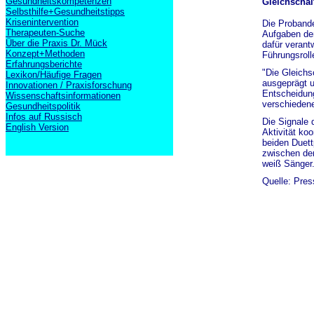
Gesundheitskompetenzen
Gleichschal
Selbsthilfe+Gesundheitstipps
Krisenintervention
Die Probande
Therapeuten-Suche
Aufgaben der
Über die Praxis Dr. Mück
dafür verant
Konzept+Methoden
Führungsroll
Erfahrungsberichte
"Die Gleichs
Lexikon/Häufige Fragen
ausgeprägt u
Innovationen / Praxisforschung
Entscheidung
Wissenschaftsinformationen
verschieden
Gesundheitspolitik
Infos auf Russisch
Die Signale 
English Version
Aktivität ko
beiden Duett
zwischen den
weiß Sänger
Quelle: Pres