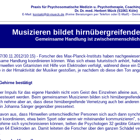
Praxis für Psychosomatische Medizin u. Psychotherapie, Coaching
Dr. Dr. med. Herbert Mück (51061 Köln)
E-Mail:
kontakt@dr-mueck.de
(Keine Beratungen per Telefon oder E-Mail!) - Gerne
Musizieren bildet hirnübergreifend
Gemeinsame Handlung ist zwischenmenschlich 
17/30.11.2012/10:15) - Forscher des Max-Planck-Instituts haben nachgewiese
ame Handlung koordinieren können. Was sich etwas futuristisch anhört, habe
nwellen von Gitarristen mit Hilfe von Elektroden verfolgt, während diese ein D
 in der Hirnaktivität der Musiker gestoßen, je nachdem ob diese den Ton a
ehirne bestätigt
er Impuls für das eigene Handeln nicht vom Geist des Einzelnen alleine aus, e
esteuert werden. Beim gemeinsamen Musizieren bilden sich hirnübergreifen
ich nehme aber an, dass diese hirnübergreifende Vernetzung auch bei andere
in Johanna Sänger gegenüber pressetext.
avon aus, dass Hirnwellen unterschiedlicher Personen sich auch dann synch
 koordinieren, etwa beim Sport oder wenn wir miteinander kommunizieren", s
hirne sich synchronisieren können, teilten die Psychologen 32 geübte Gitarri
an 64 Elektroden an. Damit leiteten die Forscher über den ganzen Schädel verte
.