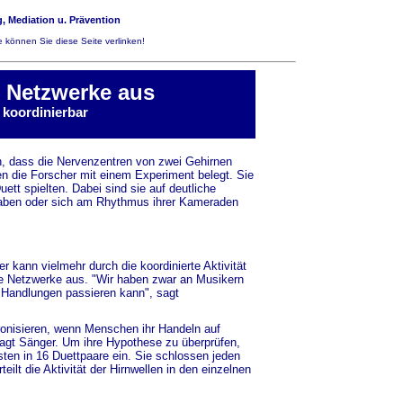
, Mediation u. Prävention
 können Sie diese Seite verlinken!
e Netzwerke aus
koordinierbar
n, dass die Nervenzentren von zwei Gehirnen
n die Forscher mit einem Experiment belegt. Sie
uett spielten. Dabei sind sie auf deutliche
ngaben oder sich am Rhythmus ihrer Kameraden
r kann vielmehr durch die koordinierte Aktivität
de Netzwerke aus. "Wir haben zwar an Musikern
n Handlungen passieren kann", sagt
ronisieren, wenn Menschen ihr Handeln auf
agt Sänger. Um ihre Hypothese zu überprüfen,
sten in 16 Duettpaare ein. Sie schlossen jeden
ilt die Aktivität der Hirnwellen in den einzelnen