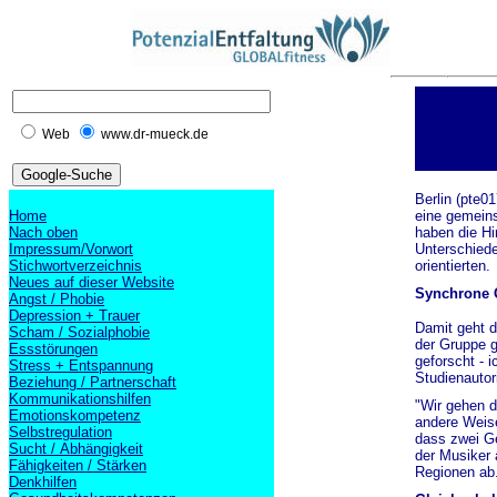
Web
www.dr-mueck.de
Berlin (pte0
Home
eine gemeins
Nach oben
haben die Hir
Impressum/Vorwort
Unterschiede
Stichwortverzeichnis
orientierten.
Neues auf dieser Website
Synchrone G
Angst / Phobie
Depression + Trauer
Damit geht d
Scham / Sozialphobie
der Gruppe g
Essstörungen
geforscht - 
Stress + Entspannung
Studienautor
Beziehung / Partnerschaft
Kommunikationshilfen
"Wir gehen d
Emotionskompetenz
andere Weise
Selbstregulation
dass zwei Ge
Sucht / Abhängigkeit
der Musiker 
Fähigkeiten / Stärken
Regionen ab
Denkhilfen