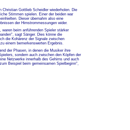
Christian Gottlieb Scheidler wiederholen. Die
liche Stimmen spielen. Einer der beiden war
inhielten. Dieser übernahm also eine
rgebnissen der Hirnstrommessungen wider.
, waren beim anführenden Spieler stärker
anden", sagt Sänger. Dies könne die
uch die Kohärenz der Signale zwischen
n zu einem bemerkenswerten Ergebnis.
end der Phasen, in denen die Musiker ihre
n Spielers, sondern auch zwischen den Köpfen der
eine Netzwerke innerhalb des Gehirns und auch
, zum Beispiel beim gemeinsamen Spielbeginn",