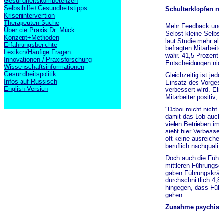
Gesundheitskompetenzen
Selbsthilfe+Gesundheitstipps
Schulterklopfen r
Krisenintervention
Therapeuten-Suche
Mehr Feedback und 
Über die Praxis Dr. Mück
Selbst kleine Selb
Konzept+Methoden
laut Studie mehr al
Erfahrungsberichte
befragten Mitarbei
Lexikon/Häufige Fragen
wahr. 41,5 Prozent
Innovationen / Praxisforschung
Entscheidungen nic
Wissenschaftsinformationen
Gesundheitspolitik
Gleichzeitig ist je
Infos auf Russisch
Einsatz des Vorgese
English Version
verbessert wird. E
Mitarbeiter positiv
"Dabei reicht nicht
damit das Lob auch
vielen Betrieben im
sieht hier Verbes
oft keine ausreich
beruflich nachquali
Doch auch die Führ
mittleren Führungs
gaben Führungskräf
durchschnittlich 4
hingegen, dass Füh
gehen.
Zunahme psychis