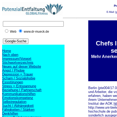
Pr
E-Mail:
k
Web
www.dr-mueck.de
Chefs 
se
Home
Nach oben
Mehr Anerke
Impressum/Vorwort
Stichwortverzeichnis
Neues auf dieser Website
Angst / Phobie
Depression + Trauer
Scham / Sozialphobie
Essstörungen
Stress + Entspannung
Berlin (pte004/17.0
Beziehung / Partnerschaft
und Arbeiter, die 
Kommunikationshilfen
erfahren, haben we
Emotionskompetenz
ihrem Unternehmen.
Selbstregulation
Institut der AOK
ht
Sucht / Abhängigkeit
http://www.uni-biel
Fähigkeiten / Stärken
hochschule.de
publ
Denkhilfen
sonderlich ausgepr