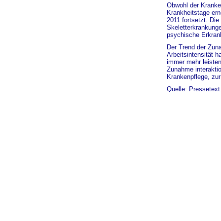
Obwohl der Kranken
Krankheitstage ern
2011 fortsetzt. Di
Skeletterkrankung
psychische Erkran
Der Trend der Zuna
Arbeitsintensität 
immer mehr leisten
Zunahme interaktio
Krankenpflege, zu
Quelle: Pressetext