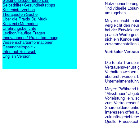
Gesundheitskompetenzen
Nutzenorientierung
Selbsthilfe+Gesundheitstipps
"individuelle Lösu
Krisenintervention
umzugehen.
Therapeuten-Suche
Über die Praxis Dr. Mück
Meyer spricht in 
Konzept+Methoden
vergleicht den neu
Erfahrungsberichte
bei der Entwicklun
Lexikon/Häufige Fragen
ja auch Werte gesc
Innovationen / Praxisforschung
sich ein Kunde sein
Wissenschaftsinformationen
zusammenstellen 
Gesundheitspolitik
Vertikaler Vertrau
Infos auf Russisch
English Version
Die totale Transpa
Vertrauensverlust 
Verhaltensweisen u
überprüft werden. 
Unternehmensführun
Meyer: "Während fr
"Misstrauen' abgeb
Vorleistung" ein,
zum Vertrauensauf
Shareholderorienti
Interessen offen a
zukunftsgerichtete
Quelle: Pressetext