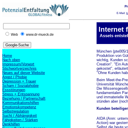
Pr
E-Mail:
k
Internet
Web
www.dr-mueck.de
Assets entste
München (pte005/12
Home
Produktion von Güt
Nach oben
wichtig, Kunden s
Impressum/Vorwort
Creation". "Ein Aut
Stichwortverzeichnis
gekostet", erläute
Neues auf dieser Website
"Ohne Kunden habe
Angst / Phobie
Beim Meet-the-Pre
Depression + Trauer
Universität Münch
Scham / Sozialphobie
Die Wissensgesells
Essstörungen
fundamentalen Par
Stress + Entspannung
und immaterielle 
Beziehung / Partnerschaft
stünden aber (noch)
Kommunikationshilfen
Emotionskompetenz
Kunden beteilige
Selbstregulation
Sucht / Abhängigkeit
AIDA (Anm: unterne
Fähigkeiten / Stärken
Action) war gester
Denkhilfen
Selbst die heute v