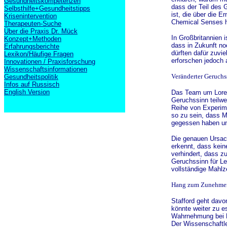
Gesundheitskompetenzen
dass der Teil des 
Selbsthilfe+Gesundheitstipps
ist, die über die 
Krisenintervention
Chemical Senses ht
Therapeuten-Suche
Über die Praxis Dr. Mück
In Großbritannien i
Konzept+Methoden
dass in Zukunft n
Erfahrungsberichte
dürften dafür zuvi
Lexikon/Häufige Fragen
erforschen jedoch 
Innovationen / Praxisforschung
Wissenschaftsinformationen
Veränderter Geruchs
Gesundheitspolitik
Infos auf Russisch
English Version
Das Team um Lorenz
Geruchssinn teilwei
Reihe von Experime
so zu sein, dass
gegessen haben und
Die genauen Ursach
erkennt, dass kei
verhindert, dass z
Geruchssinn für Le
vollständige Mahl
Hang zum Zunehme
Stafford geht davo
könnte weiter zu e
Wahrnehmung bei M
Der Wissenschaftle