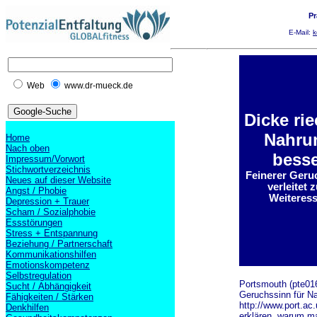
Pr
E-Mail:
k
Web
www.dr-mueck.de
Dicke ri
Nahru
Home
Nach oben
besse
Impressum/Vorwort
Stichwortverzeichnis
Feinerer Geru
Neues auf dieser Website
verleitet 
Angst / Phobie
Weiteres
Depression + Trauer
Scham / Sozialphobie
Essstörungen
Stress + Entspannung
Beziehung / Partnerschaft
Kommunikationshilfen
Emotionskompetenz
Selbstregulation
Portsmouth (pte016
Sucht / Abhängigkeit
Geruchssinn für Na
Fähigkeiten / Stärken
http://www.port.ac
Denkhilfen
erklären, warum m