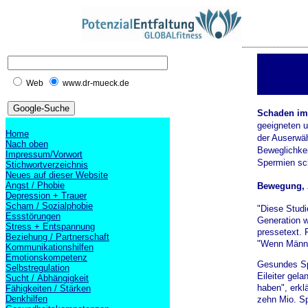
Web
www.dr-mueck.de
Schaden im
geeigneten u
Home
der Auserwäh
Nach oben
Beweglichke
Impressum/Vorwort
Spermien sch
Stichwortverzeichnis
Neues auf dieser Website
Angst / Phobie
Bewegung, 
Depression + Trauer
Scham / Sozialphobie
"Diese Studi
Essstörungen
Generation w
Stress + Entspannung
pressetext. 
Beziehung / Partnerschaft
"Wenn Männer
Kommunikationshilfen
Emotionskompetenz
Gesundes Spe
Selbstregulation
Eileiter gel
Sucht / Abhängigkeit
haben", erkl
Fähigkeiten / Stärken
Denkhilfen
zehn Mio. Spe