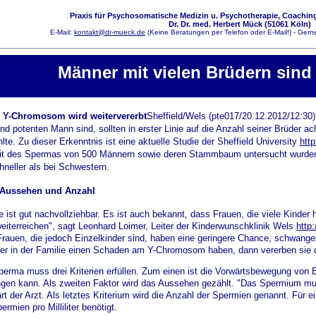
Praxis für Psychosomatische Medizin u. Psychotherapie, Coaching
Dr. Dr. med. Herbert Mück (51061 Köln)
E-Mail:
kontakt@dr-mueck.de
(Keine Beratungen per Telefon oder E-Mail!) - Gerne
Männer mit vielen Brüdern sind 
 Y-Chromosom wird weitervererbt
Sheffield/Wels (pte017/20.12.2012/12:30)
nd potenten Mann sind, sollten in erster Linie auf die Anzahl seiner Brüder ac
lte. Zu dieser Erkenntnis ist eine aktuelle Studie der Sheffield University
http
it des Spermas von 500 Männern sowie deren Stammbaum untersucht wurden. 
neller als bei Schwestern.
Aussehen und Anzahl
e ist gut nachvollziehbar. Es ist auch bekannt, dass Frauen, die viele Kinder 
eiterreichen", sagt Leonhard Loimer, Leiter der Kinderwunschklinik Wels
http
Frauen, die jedoch Einzelkinder sind, haben eine geringere Chance, schwange
 in der Familie einen Schaden am Y-Chromosom haben, dann vererben sie di
rma muss drei Kriterien erfüllen. Zum einen ist die Vorwärtsbewegung von 
angen kann. Als zweiten Faktor wird das Aussehen gezählt. "Das Spermium 
ärt der Arzt. Als letztes Kriterium wird die Anzahl der Spermien genannt. Für
rmien pro Milliliter benötigt.