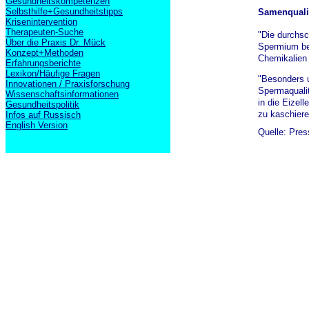
Gesundheitskompetenzen
Selbsthilfe+Gesundheitstipps
Samenqualit
Krisenintervention
Therapeuten-Suche
"Die durchsc
Über die Praxis Dr. Mück
Spermium bei
Konzept+Methoden
Chemikalien 
Erfahrungsberichte
Lexikon/Häufige Fragen
"Besonders u
Innovationen / Praxisforschung
Spermaqualit
Wissenschaftsinformationen
in die Eizel
Gesundheitspolitik
zu kaschiere
Infos auf Russisch
English Version
Quelle: Pres