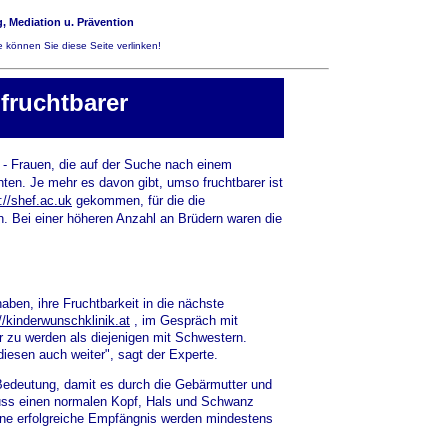
, Mediation u. Prävention
 können Sie diese Seite verlinken!
fruchtbarer
 - Frauen, die auf der Suche nach einem
hten. Je mehr es davon gibt, umso fruchtbarer ist
://shef.ac.uk
gekommen, für die die
Bei einer höheren Anzahl an Brüdern waren die
haben, ihre Fruchtbarkeit in die nächste
://kinderwunschklinik.at
, im Gespräch mit
r zu werden als diejenigen mit Schwestern.
esen auch weiter", sagt der Experte.
Bedeutung, damit es durch die Gebärmutter und
muss einen normalen Kopf, Hals und Schwanz
 eine erfolgreiche Empfängnis werden mindestens