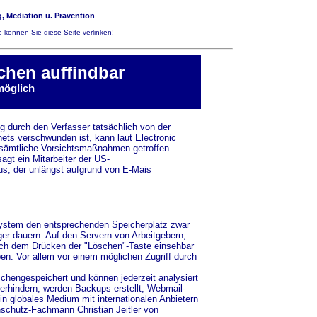
, Mediation u. Prävention
 können Sie diese Seite verlinken!
chen auffindbar
möglich
g durch den Verfasser tatsächlich von der
ets verschwunden ist, kann laut Electronic
n sämtliche Vorsichtsmaßnahmen getroffen
agt ein Mitarbeiter der US-
us, der unlängst aufgrund von E-Mais
system den entsprechenden Speicherplatz zwar
ger dauern. Auf den Servern von Arbeitgebern,
nach dem Drücken der "Löschen"-Taste einsehbar
en. Vor allem vor einem möglichen Zugriff durch
schengespeichert und können jederzeit analysiert
erhindern, werden Backups erstellt, Webmail-
n globales Medium mit internationalen Anbietern
nschutz-Fachmann Christian Jeitler von