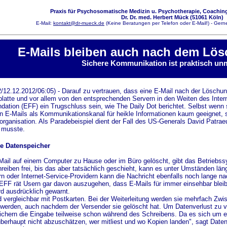
Praxis für Psychosomatische Medizin u. Psychotherapie, Coaching
Dr. Dr. med. Herbert Mück (51061 Köln)
E-Mail:
kontakt@dr-mueck.de
(Keine Beratungen per Telefon oder E-Mail!) - Gerne
E-Mails bleiben auch nach dem Lös
Sichere Kommunikation ist praktisch un
/12.12.2012/06:05) - Darauf zu vertrauen, dass eine E-Mail nach der Löschun
platte und vor allem von den entsprechenden Servern in den Weiten des Intern
ndation (EFF) ein Trugschluss sein, wie The Daily Dot berichtet. Selbst wen
n E-Mails als Kommunikationskanal für heikle Informationen kaum geeignet, s
rganisation. Als Paradebeispiel dient der Fall des US-Generals David Patrae
 musste.
he Datenspeicher
Mail auf einem Computer zu Hause oder im Büro gelöscht, gibt das Betriebs
eiben frei, bis das aber tatsächlich geschieht, kann es unter Umständen län
rn oder Internet-Service-Providern kann die Nachricht ebenfalls noch lange 
 EFF rät Usern gar davon auszugehen, dass E-Mails für immer einsehbar bleib
d ausdrücklich gewarnt.
d vergleichbar mit Postkarten. Bei der Weiterleitung werden sie mehrfach Zwi
werden, auch nachdem der Versender sie gelöscht hat. Um Datenverlust zu v
ichern die Eingabe teilweise schon während des Schreibens. Da es sich um ei
 überhaupt nicht abzuschätzen, wer mitliest und wo Kopien landen", sagt Date