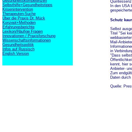
Gesundheitskompetenzen
Quintessenz
Selbsthilfe+Gesundheitstipps
In den USA b
Krisenintervention
gespeichert
Therapeuten-Suche
Über die Praxis Dr. Mück
Schutz kau
Konzept+Methoden
Erfahrungsberichte
Selbst ausge
Lexikon/Häufige Fragen
Titel "Sei k
Innovationen / Praxisforschung
webbasierte
Wissenschaftsinformationen
Mail-Anbiete
Gesundheitspolitik
Informatione
Infos auf Russisch
in Verbindun
English Version
"Dass selbst
Öffentlichke
kennt, hier
Anbieter- und
Zum endgülti
Daten durch
Quelle: Pres