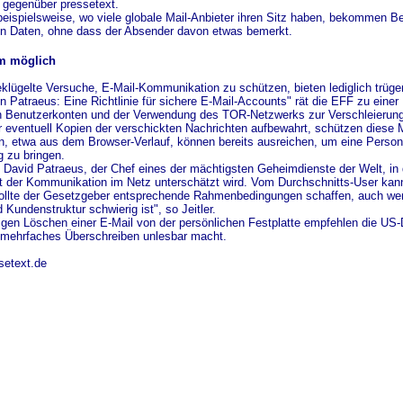
 gegenüber pressetext.
eispielsweise, wo viele globale Mail-Anbieter ihren Sitz haben, bekommen Beh
en Daten, ohne dass der Absender davon etwas bemerkt.
m möglich
klügelte Versuche, E-Mail-Kommunikation zu schützen, bieten lediglich trüger
ein Patraeus: Eine Richtlinie für sichere E-Mail-Accounts" rät die EFF zu ei
n Benutzerkonten und der Verwendung des TOR-Netzwerks zur Verschleierung
r eventuell Kopien der verschickten Nachrichten aufbewahrt, schützen diese
n, etwa aus dem Browser-Verlauf, können bereits ausreichen, um eine Person
g zu bringen.
 David Patraeus, der Chef eines der mächtigsten Geheimdienste der Welt, in di
it der Kommunikation im Netz unterschätzt wird. Vom Durchschnitts-User kann
 sollte der Gesetzgeber entsprechende Rahmenbedingungen schaffen, auch we
 Kundenstruktur schwierig ist", so Jeitler.
gen Löschen einer E-Mail von der persönlichen Festplatte empfehlen die US-
 mehrfaches Überschreiben unlesbar macht.
setext.de