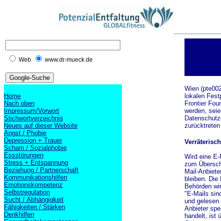
Web
www.dr-mueck.de
Wien (pte002
Home
lokalen Fest
Nach oben
Frontier Fou
Impressum/Vorwort
werden, seie
Stichwortverzeichnis
Datenschutzo
Neues auf dieser Website
zurücktreten
Angst / Phobie
Depression + Trauer
Verräterisc
Scham / Sozialphobie
Essstörungen
Wird eine E-
Stress + Entspannung
zum Überschr
Beziehung / Partnerschaft
Mail-Anbiete
Kommunikationshilfen
bleiben. Die
Emotionskompetenz
Behörden wir
Selbstregulation
"E-Mails sin
Sucht / Abhängigkeit
und gelesen 
Fähigkeiten / Stärken
Anbieter spe
Denkhilfen
handelt, ist