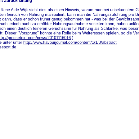
nt Zurückhaltung
r Rene A de Wijk sieht dies als einen Hinweis, warum man bei unbekanntem G
n Geruch von Nahrung manipuliert, kann man die Nahrungszuführung pro Bis
t dann, dass er schon früher genug bekommen hat - was bei der Gewichtsabn
uch jedoch auch zu erhöhter Nahrungsaufnahme verleiten kann, haben unläng
ch einen deutlich feineren Geruchssinn für Nahrung als Schlanke, was bes
fft. Dieser "Vorsprung" könnte eine Rolle beim Weiteressen spielen, so die V
ttp://pressetext.com/news/20101116016
).
ie unter unter
http://www.flavourjournal.com/content/1/1/3/abstract
setext.de