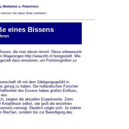
, Mediation u. Prävention
 können Sie diese Seite verlinken!
ße eines Bissens
ühren
ie Bissen, die man davon nimmt. Diese unbewusste
 in Wageningen
http://www.tifn.nl
festgestellt. Wie
 gezielt dazu einsetzen, um Portionsgrößen zu
enschaft oft mit dem Sättigungsgefühl in
eits genug zu haben. Die holländischen Forscher
chaffenheit des Essens haben großen Einfluss,
 aus.
ch, zeigten die aktuellen Experimente. Zehn
Knopfdruck selbst, wie groß die einzelnen
romen) versorgt. Deutlich zeigte sich: Je stärker
em Riechen, sondern bis zur Beendigung des