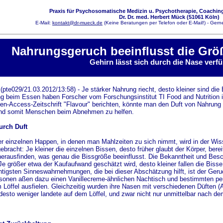
Praxis für Psychosomatische Medizin u. Psychotherapie, Coaching
Dr. Dr. med. Herbert Mück (51061 Köln)
E-Mail:
kontakt@dr-mueck.de
(Keine Beratungen per Telefon oder E-Mail!) - Gerne
Nahrungsgeruch beeinflusst die Grö
Gehirn lässt sich durch die Nase verf
pte029/21.03.2012/13:58) - Je stärker Nahrung riecht, desto kleiner sind d
ng beim Essen haben Forscher vom Forschungsinstitut TI Food and Nutrition
pen-Access-Zeitschrift "Flavour" berichten, könnte man den Duft von Nahrung
und somit Menschen beim Abnehmen zu helfen.
urch Duft
r einzelnen Happen, in denen man Mahlzeiten zu sich nimmt, wird in der Wiss
ebracht: Je kleiner die einzelnen Bissen, desto früher glaubt der Körper, ber
herausfinden, was genau die Bissgröße beeinflusst. Die Bekanntheit und Bes
 Je größer etwa der Kaufaufwand geschätzt wird, desto kleiner fallen die Bisse
htigsten Sinneswahrnehmungen, die bei dieser Abschätzung hilft, ist der Geru
onen aßen dazu einen Vanillecreme-ähnlichen Nachtisch und bestimmten per 
 Löffel ausfielen. Gleichzeitig wurden ihre Nasen mit verschiedenen Düften (A
desto weniger landete auf dem Löffel, und zwar nicht nur unmittelbar nach d