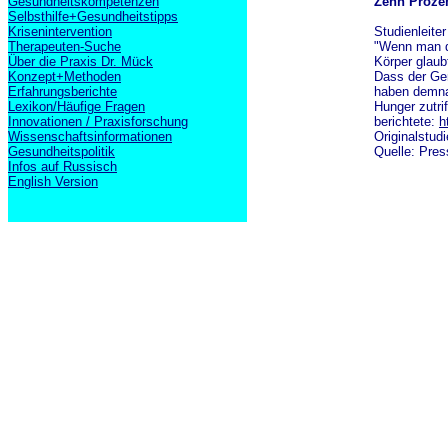
Gesundheitskompetenzen
Zehn Proze
Selbsthilfe+Gesundheitstipps
Krisenintervention
Studienleite
Therapeuten-Suche
"Wenn man de
Über die Praxis Dr. Mück
Körper glaub
Konzept+Methoden
Dass der Ger
Erfahrungsberichte
haben demna
Lexikon/Häufige Fragen
Hunger zutri
Innovationen / Praxisforschung
berichtete:
h
Wissenschaftsinformationen
Originalstud
Gesundheitspolitik
Quelle: Pres
Infos auf Russisch
English Version