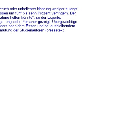
eruch oder unbeliebter Nahrung weniger zulangt.
sen um fünf bis zehn Prozent verringern. Der
ahme helfen könnte", so der Experte.
st englische Forscher gezeigt. Übergewichtige
onders nach dem Essen und bei ausbleibendem
ermutung der Studienautoren (pressetext