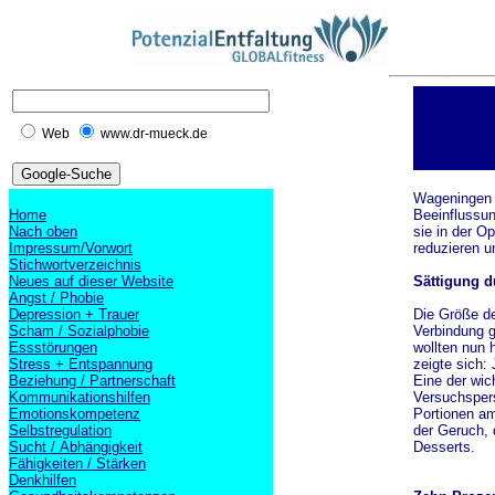
Web
www.dr-mueck.de
Wageningen (
Home
Beeinflussu
Nach oben
sie in der O
Impressum/Vorwort
reduzieren 
Stichwortverzeichnis
Neues auf dieser Website
Sättigung d
Angst / Phobie
Depression + Trauer
Die Größe de
Scham / Sozialphobie
Verbindung g
Essstörungen
wollten nun 
Stress + Entspannung
zeigte sich:
Beziehung / Partnerschaft
Eine der wic
Kommunikationshilfen
Versuchspers
Emotionskompetenz
Portionen am
Selbstregulation
der Geruch, 
Sucht / Abhängigkeit
Desserts.
Fähigkeiten / Stärken
Denkhilfen