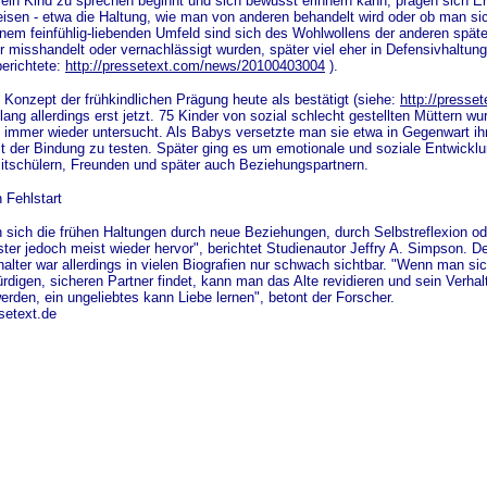
ein Kind zu sprechen beginnt und sich bewusst erinnern kann, prägen sich Erf
isen - etwa die Haltung, wie man von anderen behandelt wird oder ob man sich
nem feinfühlig-liebenden Umfeld sind sich des Wohlwollens der anderen spät
er misshandelt oder vernachlässigt wurden, später viel eher in Defensivhaltung
berichtete:
http://pressetext.com/news/20100403004
).
s Konzept der frühkindlichen Prägung heute als bestätigt (siehe:
http://press
ang allerdings erst jetzt. 75 Kinder von sozial schlecht gestellten Müttern 
d immer wieder untersucht. Als Babys versetzte man sie etwa in Gegenwart ih
it der Bindung zu testen. Später ging es um emotionale und soziale Entwicklu
tschülern, Freunden und später auch Beziehungspartnern.
 Fehlstart
 sich die frühen Haltungen durch neue Beziehungen, durch Selbstreflexion 
ster jedoch meist wieder hervor", berichtet Studienautor Jeffry A. Simpson. D
lter war allerdings in vielen Biografien nur schwach sichtbar. "Wenn man sic
rdigen, sicheren Partner findet, kann man das Alte revidieren und sein Verha
werden, ein ungeliebtes kann Liebe lernen", betont der Forscher.
setext.de