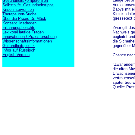
Lange bevor 
Gesundheitskompetenzen
Verhaltenswe
Selbsthilfe+Gesundheitstipps
Babys mit ei
Krisenintervention
Kleinkindalt
Therapeuten-Suche
(pressetext 
Über die Praxis Dr. Mück
Konzept+Methoden
Erfahrungsberichte
Zwar gilt da
Lexikon/Häufige Fragen
Nachweis gel
Innovationen / Praxisforschung
begleitet un
Wissenschaftsinformationen
die Sicherhe
Gesundheitspolitik
gegenüber Mi
Infos auf Russisch
English Version
Chance nach
"Zwar ändern
die alten Mu
Erwachsenena
vertrauenswü
später treu 
Quelle: Pres