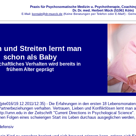
Praxis für Psychosomatische Medizin u. Psychotherapie, Coaching
Dr. Dr. med. Herbert Mück (51061 Köln)
E-Mail:
kontakt@dr-mueck.de
(Keine Beratungen per Telefon oder E-Mail!) - Gerne
 und Streiten lernt man
schon als Baby
haftliches Verhalten wird bereits in
frühem Alter geprägt
(pte016/19.12.2011/12:35) - Die Erfahrungen in den ersten 18 Lebensmonate
Partnerbeziehungen verhalten. Vertrauen, Lieben und Konfliktlösen lernt man a
tp://umn.edu in der Zeitschrift "Current Directions in Psychological Science"
nnen Folgen eines schwierigen Start ins Leben durchaus ausgeglichen werde
defensiv