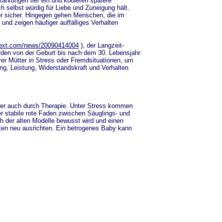
ahrungen tief ein und kodieren spätere
 selbst würdig für Liebe und Zuneigung hält.
er sicher. Hingegen gehen Menschen, die im
 und zeigen häufiger auffälliges Verhalten
etext.com/news/20090414004
), der Langzeit-
wurden von der Geburt bis nach dem 30. Lebensjahr
rer Mütter in Stress oder Fremdsituationen, um
ng, Leistung, Widerstandskraft und Verhalten
oder auch durch Therapie. Unter Stress kommen
er stabile rote Faden zwischen Säuglings- und
h der alten Modelle bewusst wird und einen
lten neu ausrichten. Ein betrogenes Baby kann