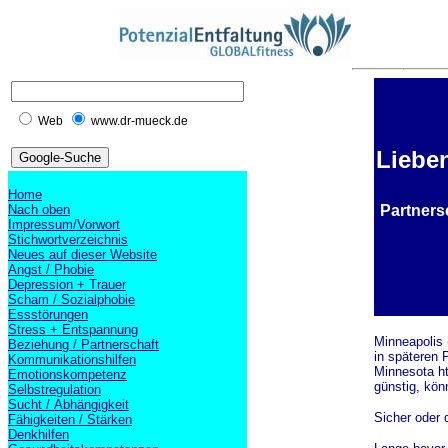
Web
www.dr-mueck.de
Lieben
Home
Nach oben
Partnersc
Impressum/Vorwort
Stichwortverzeichnis
Neues auf dieser Website
Angst / Phobie
Depression + Trauer
Scham / Sozialphobie
Essstörungen
Stress + Entspannung
Minneapolis 
Beziehung / Partnerschaft
in späteren 
Kommunikationshilfen
Minnesota ht
Emotionskompetenz
günstig, kö
Selbstregulation
Sucht / Abhängigkeit
Sicher oder 
Fähigkeiten / Stärken
Denkhilfen