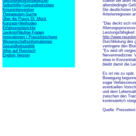
Gesundheitskompetenzen
stärker bei alten 
Selbsthilfe+Gesundheitstipps
altersbedingte Ge
Krisenintervention
Die deutlichsten U
Therapeuten-Suche
Arterienregionen a
Über die Praxis Dr. Mück
Konzept+Methoden
"Das deckt sich mi
Erfahrungsberichte
Alterungsprozesse 
Lexikon/Häufige Fragen
Leistungsfähigkeit
Innovationen / Praxisforschung
http://www.neurolo
Wissenschaftsinformationen
Durchblutung des 
Gesundheitspolitik
verringere den Blu
Infos auf Russisch
"Es wird oft verge
English Version
Nervenmediziner. V
etwa in Konzentrat
bleibt damit die L
Es ist nie zu spät
Bewegung begonnen 
sogar Verbesserun
eventuellen Vorschä
und dem Lebensalt
zwischen den Train
kontinuierlich ste
Quelle: Pressetext