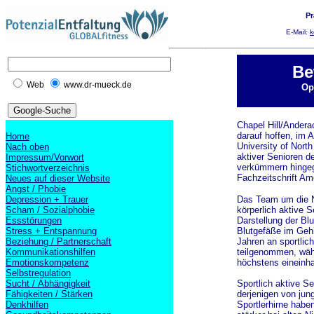
Pr
E-Mail:
k
Be
Web
www.dr-mueck.de
Op
Chapel Hill/Anderac
darauf hoffen, im A
Home
University of Nort
Nach oben
aktiver Senioren 
Impressum/Vorwort
verkümmern hingege
Stichwortverzeichnis
Fachzeitschrift Am
Neues auf dieser Website
Angst / Phobie
Depression + Trauer
Das Team um die Neu
Scham / Sozialphobie
körperlich aktive 
Essstörungen
Darstellung der B
Stress + Entspannung
Blutgefäße im Gehi
Beziehung / Partnerschaft
Jahren an sportli
Kommunikationshilfen
teilgenommen, währ
Emotionskompetenz
höchstens eineinh
Selbstregulation
Sucht / Abhängigkeit
Sportlich aktive Se
Fähigkeiten / Stärken
derjenigen von jun
Denkhilfen
Sportlerhirne habe