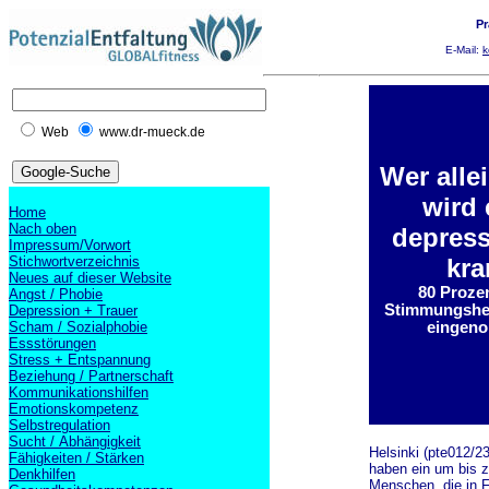
Pr
E-Mail:
k
Web
www.dr-mueck.de
Wer allei
wird 
Home
Nach oben
depress
Impressum/Vorwort
Stichwortverzeichnis
kra
Neues auf dieser Website
80 Proze
Angst / Phobie
Stimmungshe
Depression + Trauer
Scham / Sozialphobie
eingen
Essstörungen
Stress + Entspannung
Beziehung / Partnerschaft
Kommunikationshilfen
Emotionskompetenz
Selbstregulation
Sucht / Abhängigkeit
Helsinki (pte012/2
Fähigkeiten / Stärken
haben ein um bis z
Denkhilfen
Menschen, die in F