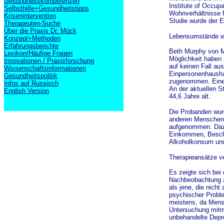
Gesundheitskompetenzen
Institute of Occupa
Selbsthilfe+Gesundheitstipps
Wohnverhältnisse f
Krisenintervention
Studie wurde der E
Therapeuten-Suche
Über die Praxis Dr. Mück
Lebensumstände w
Konzept+Methoden
Erfahrungsberichte
Beth Murphy von Mi
Lexikon/Häufige Fragen
Möglichkeit haben 
Innovationen / Praxisforschung
auf keinen Fall a
Wissenschaftsinformationen
Einpersonenhaushal
Gesundheitspolitik
zugenommen. Einer 
Infos auf Russisch
An der aktuellen S
English Version
44,6 Jahre alt.
Die Probanden wurd
anderen Menschen l
aufgenommen. Dazu 
Einkommen, Besch
Alkoholkonsum und 
Therapieansätze v
Es zeigte sich bei
Nachbeobachtung z
als jene, die nicht
psychischer Proble
meistens, da Mens
Untersuchung mitma
unbehandelte Depr