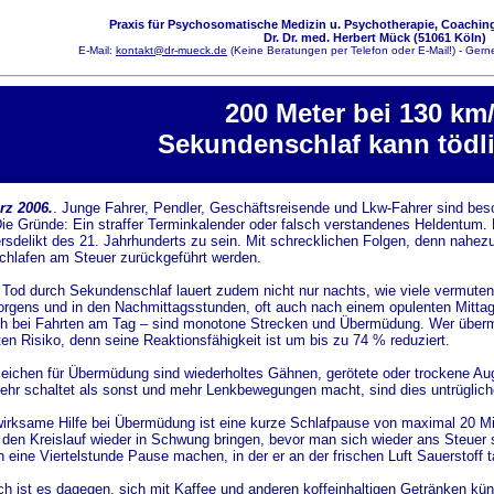
Praxis für Psychosomatische Medizin u. Psychotherapie, Coaching
Dr. Dr. med. Herbert Mück (51061 Köln)
E-Mail:
kontakt@dr-mueck.de
(Keine Beratungen per Telefon oder E-Mail!) - Gerne
200 Meter bei 130 km/
Sekundenschlaf kann tödli
rz 2006.
. Junge Fahrer, Pendler, Geschäftsreisende und Lkw-Fahrer sind be
ie Gründe: Ein straffer Terminkalender oder falsch verstandenes Heldentum.
rsdelikt des 21. Jahrhunderts zu sein. Mit schrecklichen Folgen, denn nahezu
chlafen am Steuer zurückgeführt werden.
 Tod durch Sekundenschlaf lauert zudem nicht nur nachts, wie viele vermuten
orgens und in den Nachmittagsstunden, oft auch nach einem opulenten Mitta
h bei Fahrten am Tag – sind monotone Strecken und Übermüdung. Wer übermüde
en Risiko, denn seine Reaktionsfähigkeit ist um bis zu 74 % reduziert.
eichen für Übermüdung sind wiederholtes Gähnen, gerötete oder trockene Aug
r schaltet als sonst und mehr Lenkbewegungen macht, sind dies untrügliche 
wirksame Hilfe bei Übermüdung ist eine kurze Schlafpause von maximal 20 Mi
den Kreislauf wieder in Schwung bringen, bevor man sich wieder ans Steuer set
 eine Viertelstunde Pause machen, in der er an der frischen Luft Sauerstoff t
ich ist es dagegen, sich mit Kaffee und anderen koffeinhaltigen Getränken k