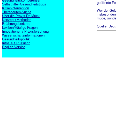
Gesundheitskompetenzen
geöffnete Fe
Selbsthilfe+Gesundheitstipps
Krisenintervention
Wer der Gefa
Therapeuten-Suche
insbesondere
Über die Praxis Dr. Mück
müde, sonder
Konzept+Methoden
Erfahrungsberichte
Quelle: Deut
Lexikon/Häufige Fragen
Innovationen / Praxisforschung
Wissenschaftsinformationen
Gesundheitspolitik
Infos auf Russisch
English Version