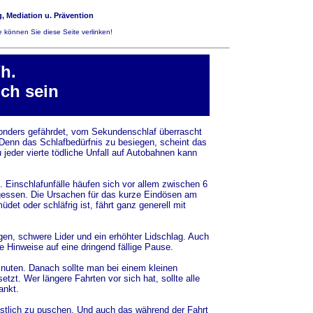
, Mediation u. Prävention
 können Sie diese Seite verlinken!
h.
ch sein
sonders gefährdet, vom Sekundenschlaf überrascht
 Denn das Schlafbedürfnis zu besiegen, scheint das
 jeder vierte tödliche Unfall auf Autobahnen kann
. Einschlafunfälle häufen sich vor allem zwischen 6
gessen. Die Ursachen für das kurze Eindösen am
t oder schläfrig ist, fährt ganz generell mit
en, schwere Lider und ein erhöhter Lidschlag. Auch
Hinweise auf eine dringend fällige Pause.
nuten. Danach sollte man bei einem kleinen
zt. Wer längere Fahrten vor sich hat, sollte alle
ankt.
ünstlich zu puschen. Und auch das während der Fahrt