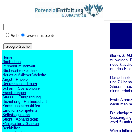
Web
www.dr-mueck.de
Bonn, 2. Mä
Home
zu werden. D
Nach oben
neue Kavalie
Impressum/Vorwort
auf das Eins
Stichwortverzeichnis
Neues auf dieser Website
Der schnelle
Angst / Phobie
und 7 Uhr m
Depression + Trauer
Steuer – auc
Scham / Sozialphobie
einem erhöht
Essstörungen
Stress + Entspannung
Erste Alarmz
Beziehung / Partnerschaft
wenn man meh
Kommunikationshilfen
Emotionskompetenz
Die einzige 
Selbstregulation
Spaziergang 
Sucht / Abhängigkeit
zwei Stunden
Fähigkeiten / Stärken
Denkhilfen
Wenig hilfre