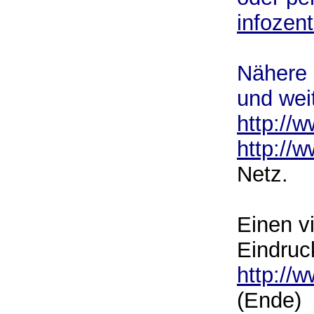
infozen
Nähere 
und weit
http://
http://
Netz.
Einen v
Eindruc
http://
(Ende)