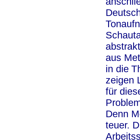
anschli
Deutsch
Tonauf
Schauta
abstrak
aus Met
in die 
zeigen 
für dies
Problem
Denn Mo
teuer. D
Arbeits