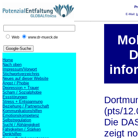
Pr
E-Mail:
k
Mob
Web
www.dr-mueck.de
D
Home
Nach oben
info
Impressum/Vorwort
Stichwortverzeichnis
Neues auf dieser Website
Angst / Phobie
Depression + Trauer
Scham / Sozialphobie
Essstörungen
Dortmu
Stress + Entspannung
Beziehung / Partnerschaft
(pts/12.
Kommunikationshilfen
Emotionskompetenz
Die DA
Selbstregulation
Sucht / Abhängigkeit
Fähigkeiten / Stärken
zeigt n
Denkhilfen