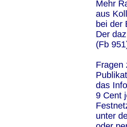
Mehr Ra
aus Kol
bei der 
Der daz
(Fb 951)
Fragen
Publika
das Inf
9 Cent 
Festnet
unter d
oder per