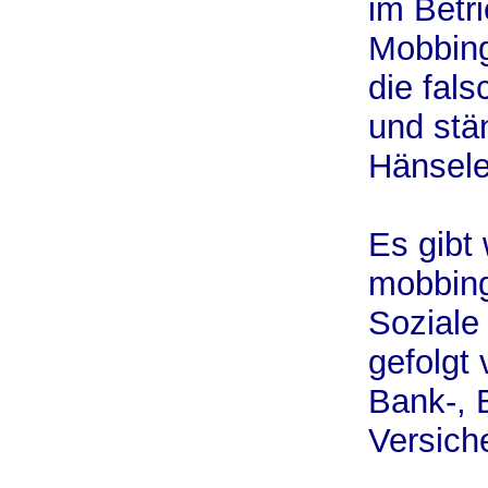
im Betri
Mobbing
die fals
und stä
Hänsele
Es gibt
mobbing
Soziale 
gefolgt
Bank-, 
Versich