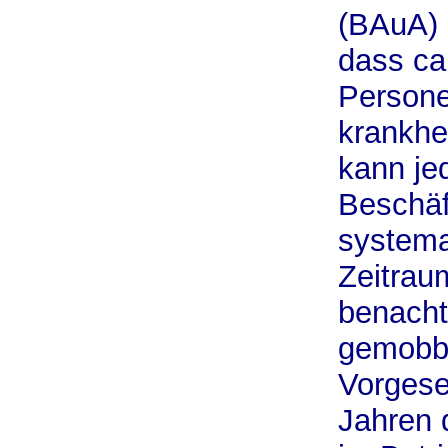
(BAuA) h
dass ca
Persone
krankhe
kann jed
Beschäf
systema
Zeitraum
benacht
gemobbt
Vorgese
Jahren 