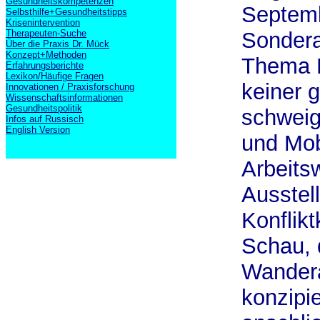
Gesundheitskompetenzen
Septemb
Selbsthilfe+Gesundheitstipps
Krisenintervention
Therapeuten-Suche
Sondera
Über die Praxis Dr. Mück
Konzept+Methoden
Thema 
Erfahrungsberichte
Lexikon/Häufige Fragen
keiner g
Innovationen / Praxisforschung
Wissenschaftsinformationen
Gesundheitspolitik
schweig
Infos auf Russisch
English Version
und Mob
Arbeitsw
Ausstel
Konflikt
Schau, 
Wandera
konzipie