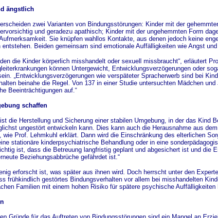
d ängstlich
erscheiden zwei Varianten von Bindungsstörungen: Kinder mit der gehemmten
bervorsichtig und geradezu apathisch; Kinder mit der ungehemmten Form dag
ufmerksamkeit. Sie knüpfen wahllos Kontakte, aus denen jedoch keine enge
entstehen. Beiden gemeinsam sind emotionale Auffälligkeiten wie Angst und 
den die Kinder körperlich misshandelt oder sexuell missbraucht“, erläutert Pr
leiterkrankungen können Untergewicht, Entwicklungsverzögerungen oder sog
ein. „Entwicklungsverzögerungen wie verspäteter Spracherwerb sind bei Kind
alten beinahe die Regel. Von 137 in einer Studie untersuchten Mädchen und
he Beeinträchtigungen auf.“
gebung schaffen
 ist die Herstellung und Sicherung einer stabilen Umgebung, in der das Kind
glichst ungestört entwickeln kann. Dies kann auch die Herausnahme aus dem
, wie Prof. Lehmkuhl erklärt. Dann wird die Einschränkung des elterlichen So
eine stationäre kinderpsychiatrische Behandlung oder in eine sonderpädagogis
chtig ist, dass die Betreuung langfristig geplant und abgesichert ist und die 
erneute Beziehungsabbrüche gefährdet ist.“
enig erforscht ist, was später aus ihnen wird. Doch herrscht unter den Expe
ass frühkindlich gestörtes Bindungsverhalten vor allem bei misshandelten Kin
chen Familien mit einem hohen Risiko für spätere psychische Auffälligkeiten b
en
ten Gründe für das Auftreten von Bindungsstörungen sind ein Mangel an Erzie