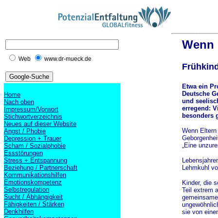
Wenn E
Web
www.dr-mueck.de
Frühkind
Etwa ein Pr
Deutsche Ge
Home
und seelisc
Nach oben
erregend: V
Impressum/Vorwort
besonders g
Stichwortverzeichnis
Neues auf dieser Website
Wenn Eltern 
Angst / Phobie
Geborgenheit
Depression + Trauer
„Eine unzure
Scham / Sozialphobie
Essstörungen
Lebensjahren
Stress + Entspannung
Lehmkuhl vo
Beziehung / Partnerschaft
Kommunikationshilfen
Emotionskompetenz
Kinder, die 
Selbstregulation
Teil extrem 
Sucht / Abhängigkeit
gemeinsames 
Fähigkeiten / Stärken
ungewöhnlich
Denkhilfen
sie von ein