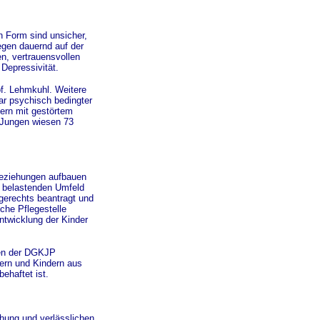
 Form sind unsicher,
egen dauernd auf der
n, vertrauensvollen
Depressivität.
of. Lehmkuhl. Weitere
ar psychisch bedingter
ern mit gestörtem
 Jungen wiesen 73
 Beziehungen aufbauen
 belastenden Umfeld
rgerechts beantragt und
che Pflegestelle
Entwicklung der Kinder
rten der DGKJP
dern und Kindern aus
ehaftet ist.
hung und verlässlichen