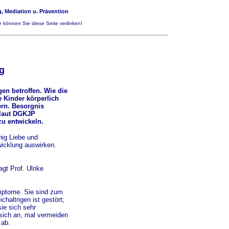
, Mediation u. Prävention
 können Sie diese Seite verlinken!
g
en betroffen. Wie die
e Kinder körperlich
ern. Besorgnis
 laut DGKJP
zu entwickeln.
nig Liebe und
icklung auswirken.
gt Prof. Ulrike
ymptome. Sie sind zum
haltrigen ist gestört;
ie sich sehr
sich an, mal vermeiden
 ab.