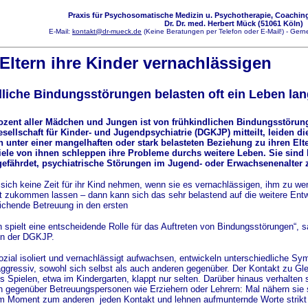
Praxis für Psychosomatische Medizin u. Psychotherapie, Coaching
Dr. Dr. med. Herbert Mück (51061 Köln)
E-Mail:
kontakt@dr-mueck.de
(Keine Beratungen per Telefon oder E-Mail!) - Gerne
ltern ihre Kinder vernachlässigen
liche Bindungsstörungen belasten oft ein Leben lan
ozent aller Mädchen und Jungen ist von frühkindlichen Bindungsstörung
sellschaft für Kinder- und Jugendpsychiatrie (DGKJP) mitteilt, leiden di
h unter einer mangelhaften oder stark belasteten Beziehung zu ihren Elt
iele von ihnen schleppen ihre Probleme durchs weitere Leben. Sie sind
efährdet, psychiatrische Störungen im Jugend- oder Erwachsenenalter 
sich keine Zeit für ihr Kind nehmen, wenn sie es vernachlässigen, ihm zu we
 zukommen lassen – dann kann sich das sehr belastend auf die weitere Entw
ichende Betreuung in den ersten
 spielt eine entscheidende Rolle für das Auftreten von Bindungsstörungen“, sa
n der DGKJP.
sozial isoliert und vernachlässigt aufwachsen, entwickeln unterschiedliche S
aggressiv, sowohl sich selbst als auch anderen gegenüber. Der Kontakt zu Gleic
Spielen, etwa im Kindergarten, klappt nur selten. Darüber hinaus verhalten s
 gegenüber Betreuungspersonen wie Erziehern oder Lehrern: Mal nähern sie 
em Moment zum anderen jeden Kontakt und lehnen aufmunternde Worte strikt