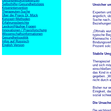
Gesundheitskompetenzen
Selbsthilfe+Gesundheitstipps
Unsicher un
Krisenintervention
Therapeuten-Suche
Experten unt
Über die Praxis Dr. Mück
ängstlich, ü
Konzept+Methoden
Suche nach A
Erfahrungsberichte
Beziehungen 
Lexikon/Häufige Fragen
Innovationen / Praxisforschung
„Oftmals wur
Wissenschaftsinformationen
typische Beg
Gesundheitspolitik
Kleinwuchs s
Infos auf Russisch
Bindungsverh
English Version
Prozent solc
Stabile Um
Therapieziel
und sich mö
einschließen
das Kind in 
gegeben. „Wi
nicht durch 
Bisher nur w
Einigkeit, d
sozial schwa
Die Ursach
Die wichtigs