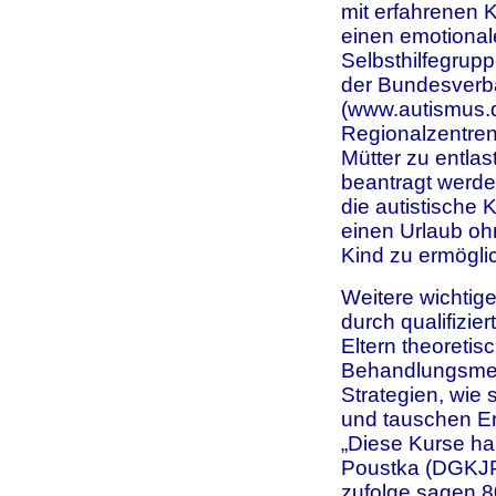
mit erfahrenen 
einen emotional
Selbsthilfegrup
der Bundesverban
(www.autismus.d
Regionalzentren 
Mütter zu entla
beantragt werden
die autistische
einen Urlaub oh
Kind zu ermögli
Weitere wichtige
durch qualifizie
Eltern theoretis
Behandlungsmeth
Strategien, wie 
und tauschen Er
„Diese Kurse hab
Poustka (DGKJP
zufolge sagen 8