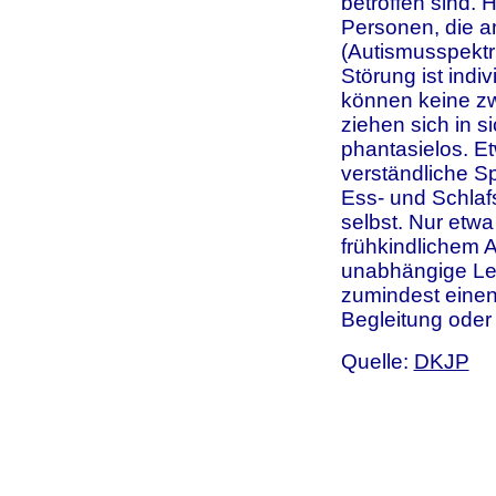
betroffen sind.
Personen, die a
(Autismusspektru
Störung ist indi
können keine z
ziehen sich in s
phantasielos. Et
verständliche Sp
Ess- und Schlaf
selbst. Nur etw
frühkindlichem A
unabhängige Leb
zumindest einen
Begleitung oder
Quelle:
DKJP