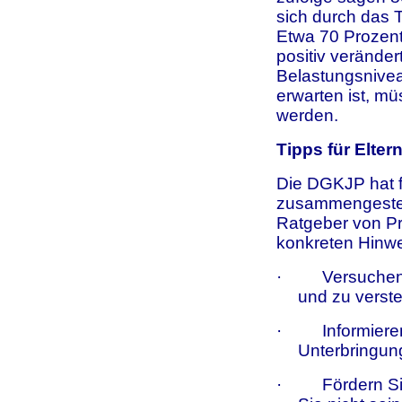
sich durch das T
Etwa 70 Prozent
positiv veränder
Belastungsnivea
erwarten ist, mü
werden.
Tipps für Elter
Die DGKJP hat f
zusammengestell
Ratgeber von Pr
konkreten Hinwe
·
Versuchen
und zu verst
·
Informiere
Unterbringun
·
Fördern S