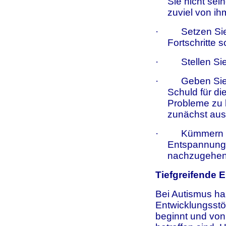
Sie nicht sei
zuviel von ih
·
Setzen Sie
Fortschritte s
·
Stellen Si
·
Geben Sie 
Schuld für di
Probleme zu 
zunächst auss
·
Kümmern Si
Entspannung!
nachzugehen 
Tiefgreifende 
Bei Autismus han
Entwicklungsstör
beginnt und von