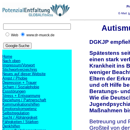
Pr
E-Mail:
k
Autismu
Web
www.dr-mueck.de
DGKJP empfiehl
Spätestens sei
Home
einen stark ver
Nach oben
Krankheit ins B
Impressum/Vorwort
Stichwortverzeichnis
weniger Beacht
Neues auf dieser Website
Eltern der Erk
Angst / Phobie
Depression + Trauer
und oft Hilfe b
Scham / Sozialphobie
Beratungs- und 
Essstörungen
Stress + Entspannung
Wie die Deutsc
Beziehung / Partnerschaft
Jugendpsychiat
Kommunikationshilfen
Emotionskompetenz
Maßnahmen bis 
Selbstregulation
Sucht / Abhängigkeit
Betreuung und P
Fähigkeiten / Stärken
Denkhilfen
Großteil von den 