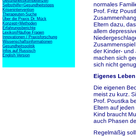
Gesundheitskompetenzen
normales Famili
Selbsthilfe+Gesundheitstipps
Krisenintervention
Prof. Fritz Pous
Therapeuten-Suche
Zusammenhang mi
Über die Praxis Dr. Mück
Konzept+Methoden
Eltern dazu, da
Erfahrungsberichte
allem depressi
Lexikon/Häufige Fragen
Innovationen / Praxisforschung
Niedergeschlage
Wissenschaftsinformationen
Zusammenspiel de
Gesundheitspolitik
der Kinder- und
Infos auf Russisch
English Version
machen sich geg
sich nicht genug
Eigenes Leben 
Die eigenen Be
meist zu kurz. S
Prof. Poustka be
Eltern auf jeden
Kind braucht Mut
auch Phasen de
Regelmäßig soll