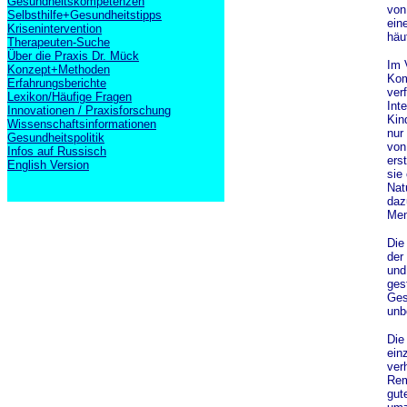
Gesundheitskompetenzen
von
Selbsthilfe+Gesundheitstipps
ein
Krisenintervention
häu
Therapeuten-Suche
Über die Praxis Dr. Mück
Im 
Konzept+Methoden
Kom
Erfahrungsberichte
ver
Lexikon/Häufige Fragen
Int
Innovationen / Praxisforschung
Kin
Wissenschaftsinformationen
nur
Gesundheitspolitik
von
Infos auf Russisch
ers
English Version
sie
Nat
daz
Men
Die
der
und
ges
Ges
unb
Die
ein
ver
Rem
gut