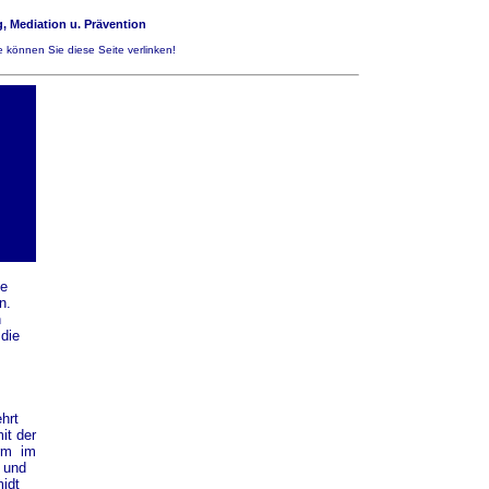
, Mediation u. Prävention
 können Sie diese Seite verlinken!
ie
n.
n
die
hrt
it der
orm im
 und
idt