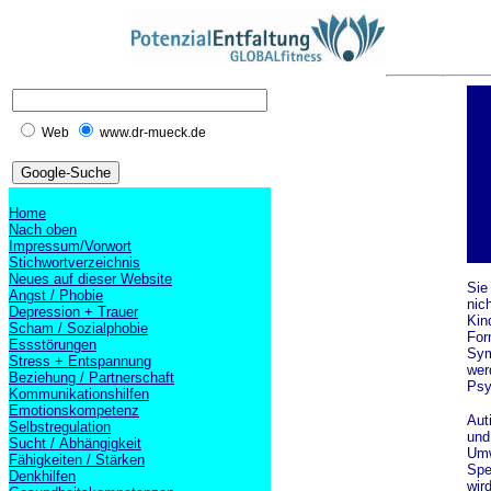
Web
www.dr-mueck.de
Home
Nach oben
Impressum/Vorwort
Stichwortverzeichnis
Neues auf dieser Website
Sie
Angst / Phobie
nic
Depression + Trauer
Kin
Scham / Sozialphobie
For
Essstörungen
Sym
Stress + Entspannung
wer
Beziehung / Partnerschaft
Psy
Kommunikationshilfen
Emotionskompetenz
Aut
Selbstregulation
und 
Sucht / Abhängigkeit
Umw
Fähigkeiten / Stärken
Spe
Denkhilfen
wir