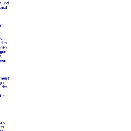
lt und
tmal
en,
ben
rden
nnen
igen
k,
eren
 meist
gen
 der
t zu
und
men