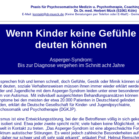
Praxis für Psychosomatische Medizin u. Psychotherapie, Coaching
Dr. Dr. med. Herbert Mück (51061 Köln)
E-Mail:
kontakt@dr-mueck.de
(Keine Beratungen per Telefon oder E-Mail!) - Gerne
Wenn Kinder keine Gefühle
deuten können
Asperger-Syndrom:
Bis zur Diagnose vergehen im Schnitt acht Jahre
 sprechen früh und lernen schnell, doch Gefühle, Gestik oder Mimik können s
ht deuten, soziale Verhaltensweisen müssen ihnen immer wieder erklärt werde
der und Jugendliche mit dem Asperger-Syndrom leiden unter einer besondere
m von Autismus. Mit individuell ausgerichteten Behandlungsansätzen können 
ptome bei den meisten der etwa 20.000 Patienten in Deutschland gelindert
den, erklärt die Deutsche Gesellschaft für Kinder- und Jugendpsychiatrie,
chosomatik und Psychotherapie (DGKJP).
ismus ist eine Entwicklungsstörung, bei der die Betroffenen völlig in sich geke
isoliert sind. Etwa jeder zweite spricht nicht; viele haben keine Möglichkeit, m
elt in Kontakt zu treten. „Das Asperger-Syndrom ist eine abgeschwächte F
ktrum autistischer Störungen. Es weist jedoch zahlreiche Besonderheiten auf
d daher nur schwer und oft sehr spät erkannt“, erläutert Prof. Helmut Remschm