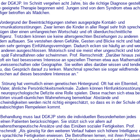
 der DGKJP. Im Schnitt vergehen acht Jahre, bis die richtige Diagnose gestel
e geeignete Therapie begonnen wird. Jungen sind von dem Syndrom etwa ach
figer betroffen als Mädchen.
Vordergrund der Beeinträchtigungen stehen ausgeprägte Kontakt- und
munikationsstörungen. Zwar lernen die Kinder in aller Regel sehr früh sprech
fügen über einen umfangreichen Wortschatz und oft überdurchschnittliche
elligenz. Trotzdem können sie keine altersgerechten Beziehungen zu anderen
dern aufbauen. Sie verstehen deren Gefühle, Gesten und Blicke nicht und ha
 ein sehr geringes Einfühlungsvermögen. Dadurch ecken sie häufig an und we
 anderen ausgeschlossen. Motorisch sind sie meist eher ungeschickt und kö
t spät Fahrradfahren oder schwimmen. Prof. Remschmidt: „Darüber hinaus ze
 oft ein fast besessenes Interesse an speziellen Themen etwa aus Mathemati
urwissenschaften oder Geographie. Sie wollen alles darüber wissen und tendi
u, das Gespräch darauf zu lenken. Manchmal sprechen sie sogar wildfremde
schen auf dieses besondere Interesse an.“
 Störung hat vermutlich einen genetischen Hintergrund. Oft hat ein Elternteil,
 Vater, ähnliche Persönlichkeitsmerkmale. Zudem können Hirnfunktionsstörun
 neuropsychologische Defizite eine Rolle spielen. Diese machen sich etwa bei
törten visuell-räumlichen Wahrnehmung bemerkbar: Abstände und
chwindigkeiten werden nicht richtig eingeschätzt, so dass es in der Schule of
eabsichtigten Rempeleien kommt.
 Behandlung muss laut DGKJP stets die individuellen Besonderheiten jedes
zelnen Patienten berücksichtigen. Sie stützt sich vor allem auf
haltenstherapeutische Ansätze und das Einüben sozialer Fertigkeiten. Prof.
schmidt: „Als günstig für den weiteren Verlauf haben sich höhere Intelligenz 
e sprachliche Fertigkeiten erwiesen. Die Betroffenen lernen, mit ihren Proble