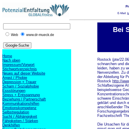
Pr
E-Mail:
k
Bei 
Web
www.dr-mueck.de
Home
Rostock (pte/22.06
Nach oben
schnarchen und di
Impressum/Vorwort
leiden, haben zu 
Stichwortverzeichnis
Nervenzellen. Zu di
Neues auf dieser Website
der Abteilung für 
Angst / Phobie
Rostock
http://ww
Depression + Trauer
Schlafbezogene Ate
Scham / Sozialphobie
beispielsweise Ge
Essstörungen
Konzentrationsschw
Stress + Entspannung
schwere Einschrän
Beziehung / Partnerschaft
geklärt und durch 
Kommunikationshilfen
anschließender Th
Emotionskompetenz
Forschungsergebni
Selbstregulation
Fachzeitschrift 'Tho
Sucht / Abhängigkeit
Fähigkeiten / Stärken
Die Ursachen für 
Denkhilfen
misst man mit ei