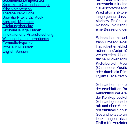
Gesundheitskompetenzen
untersucht mit ein
Selbsthilfe+Gesundheitstipps
Sauerstoffkonzentra
Krisenintervention
Wachstumsfaktoren 
Therapeuten-Suche
lange genau, dass 
Über die Praxis Dr. Mück
Virchow, Professor 
Konzept+Methoden
Rostock. So kann m
Erfahrungsberichte
eine Besserung der 
Lexikon/Häufige Fragen
Innovationen / Praxisforschung
Schnarchen ist wei
Wissenschaftsinformationen
zehn Prozent leide
Gesundheitspolitik
Häufigkeit erhebli
Infos auf Russisch
männliche Anteil h
English Version
verschieden: Überg
flache Rückenschla
Kieferbereich. Mög
(Continuous Posit
oder durch ein Rüc
Pyjama, erläutert V
Schnarchen entste
der erschlafften 
Verschluss der At
der Kehlkopfdecke
Schnarchgeräusche
mit und ohne Atems
obstruktives Schl
Gesundheitsstörun
Herz-Lungen-Erkra
Risiko für Herzinfa