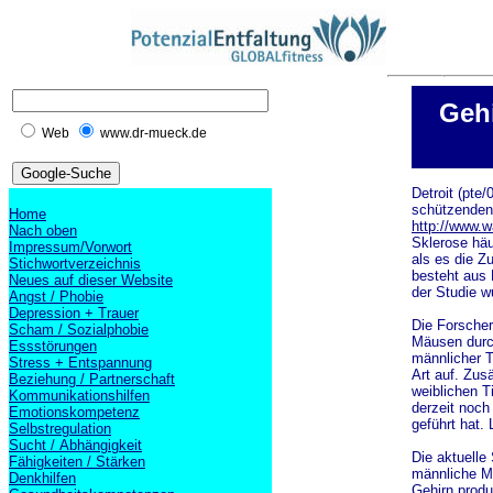
Gehi
Web
www.dr-mueck.de
Detroit (pte
schützenden 
Home
http://www.
Nach oben
Sklerose häu
Impressum/Vorwort
als es die 
Stichwortverzeichnis
besteht aus 
Neues auf dieser Website
der Studie 
Angst / Phobie
Depression + Trauer
Die Forscher
Scham / Sozialphobie
Mäusen durch
Essstörungen
männlicher T
Stress + Entspannung
Art auf. Zus
Beziehung / Partnerschaft
weiblichen T
Kommunikationshilfen
derzeit noch
Emotionskompetenz
geführt hat.
Selbstregulation
Sucht / Abhängigkeit
Die aktuelle
Fähigkeiten / Stärken
männliche Mä
Denkhilfen
Gehirn produ