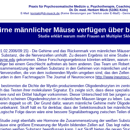
Praxis für Psychosomatische Medizin u. Psychotherapie, Coaching
Dr. Dr. med. Herbert Mück (51061 Köln)
E-Mail:
kontakt@dr-mueck.de
(Keine Beratungen per Telefon oder E-Mail!) - Gerne
rne männlicher Mäuse verfügen über b
Studie erklärt warum mehr Frauen an Multipler Skl
/01.02.2006/09:15) - Die Gehirne und das Rückenmark von männlichen Mäusen
Substanz, die die Nervenzellen umhüllt. Zu diesem Ergebnis ist eine Studie
wayne.edu
gekommen. Diese Forschungsergebnisse könnten erklären, warum ei
figer bei einem Geschlecht auftreten als beim anderen. Das Team um Robert
Zusammensetzung der weißen Substanz in den Gehirnen von männlichen und w
Nervenzellen, die von dem isolierenden Myelin umgeben sind, das den Zellen hi
wurden in dem Fachmagazin The Journal of Neuroscience
http://www.jneurosci
 bestimmten die Dichte der Myelin produzierenden Oligodendrozyten im zent
 das Testen ihrer molekularen Signatur. Es zeigte sich, dass diese spezial
iere rund ein Drittel häufiger vorkommen. Dieser Unterschied tritt bei jung
ätzlich scheinen Oligodendrozyten in männlichen Mäusen länger zu leben. Laut
ieren doppelt so oft. Der Grund dafür, warum männliche Gehirne mehr Oligode
 unbekannt. Skoff hält es für denkbar, dass der Selektionsdruck bei männlich
 Logische Folge davon wäre eine bessere Signalübertragung zwischen Teilen d
 Studie zeigt ebenfalls wie Hormone die Zusammensetzung der weißen Substa
use eine größere Erneuerung der Myelin bildenden Zellen auf. Das legt nah
zierten weißen Substanz beeinflussen kann. Laut Skoff bieten die neuen Stu