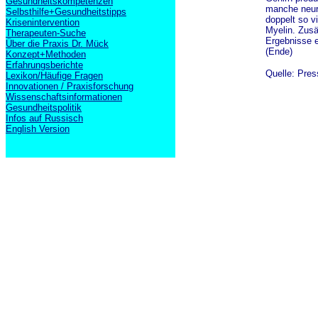
Gesundheitskompetenzen
manche neuro
Selbsthilfe+Gesundheitstipps
doppelt so v
Krisenintervention
Myelin. Zusä
Therapeuten-Suche
Ergebnisse e
Über die Praxis Dr. Mück
(Ende)
Konzept+Methoden
Erfahrungsberichte
Quelle: Pre
Lexikon/Häufige Fragen
Innovationen / Praxisforschung
Wissenschaftsinformationen
Gesundheitspolitik
Infos auf Russisch
English Version