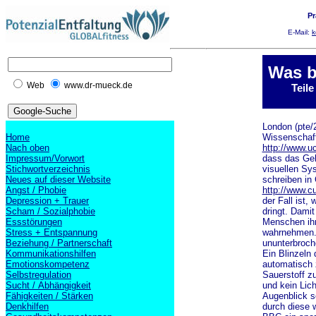
Pr
E-Mail:
k
Was b
Web
www.dr-mueck.de
Teil
London (pte/
Home
Wissenschaft
Nach oben
http://www.uc
Impressum/Vorwort
dass das Geh
Stichwortverzeichnis
visuellen Sy
Neues auf dieser Website
schreiben in 
Angst / Phobie
http://www.c
Depression + Trauer
der Fall ist,
Scham / Sozialphobie
dringt. Damit
Essstörungen
Menschen ihr
Stress + Entspannung
wahrnehmen. 
Beziehung / Partnerschaft
ununterbroch
Kommunikationshilfen
Ein Blinzeln
Emotionskompetenz
automatisch 
Selbstregulation
Sauerstoff zu
Sucht / Abhängigkeit
und kein Lich
Fähigkeiten / Stärken
Augenblick s
Denkhilfen
durch diese w