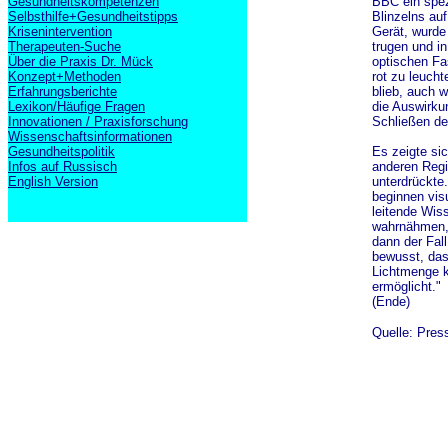
Gesundheitskompetenzen
BBC ein spez
Selbsthilfe+Gesundheitstipps
Blinzelns au
Krisenintervention
Gerät, wurde 
Therapeuten-Suche
trugen und i
Über die Praxis Dr. Mück
optischen Fa
Konzept+Methoden
rot zu leucht
Erfahrungsberichte
blieb, auch w
Lexikon/Häufige Fragen
die Auswirku
Innovationen / Praxisforschung
Schließen de
Wissenschaftsinformationen
Gesundheitspolitik
Es zeigte sic
Infos auf Russisch
anderen Regi
English Version
unterdrückte
beginnen vis
leitende Wiss
wahrnähmen, 
dann der Fal
bewusst, dass
Lichtmenge k
ermöglicht."
(Ende)
Quelle: Pres