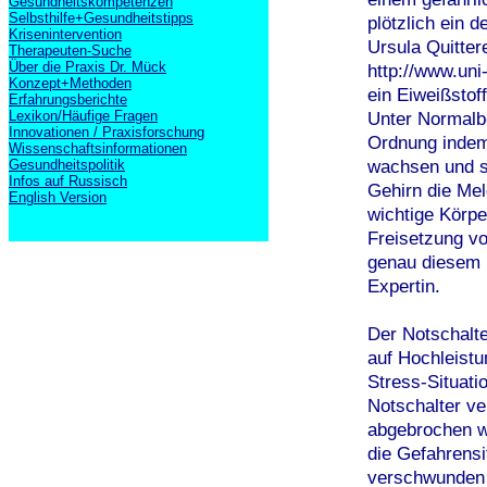
Gesundheitskompetenzen
Selbsthilfe+Gesundheitstipps
plötzlich ein 
Krisenintervention
Ursula Quitter
Therapeuten-Suche
Über die Praxis Dr. Mück
http://www.un
Konzept+Methoden
ein Eiweißstof
Erfahrungsberichte
Lexikon/Häufige Fragen
Unter Normalbe
Innovationen / Praxisforschung
Ordnung indem 
Wissenschaftsinformationen
wachsen und si
Gesundheitspolitik
Infos auf Russisch
Gehirn die Mel
English Version
wichtige Körpe
Freisetzung vo
genau diesem M
Expertin.
Der Notschalte
auf Hochleistu
Stress-Situati
Notschalter ve
abgebrochen wi
die Gefahrensi
verschwunden i