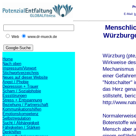
Pr
E-Mail:
k
Menschlic
Würzburge
Web
www.dr-mueck.de
Würzburg (pte
Home
Wirkweise des
Nach oben
Impressum/Vorwort
Mechanismus e
Stichwortverzeichnis
einer Gefahren
Neues auf dieser Website
"Notschalter"
Angst / Phobie
Depression + Trauer
das Herz genau
Scham / Sozialphobie
stillsteht, be
Essstörungen
Stress + Entspannung
http://www.na
Beziehung / Partnerschaft
Kommunikationshilfen
Emotionskompetenz
Normalerweise
Selbstregulation
Botenstoffe wi
Sucht / Abhängigkeit
Fähigkeiten / Stärken
Mensch aber a
Denkhilfen
einem gefährli