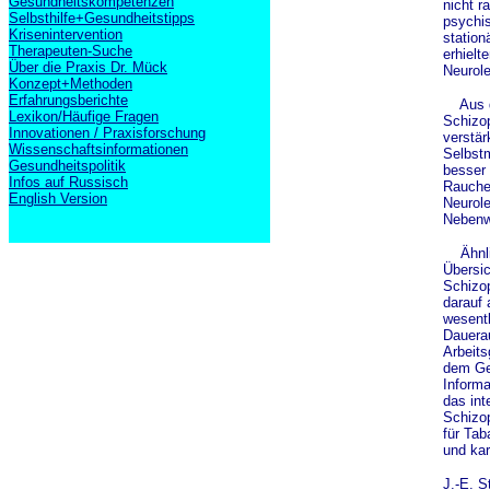
Gesundheitskompetenzen
nicht r
Selbsthilfe+Gesundheitstipps
psychis
Krisenintervention
station
Therapeuten-Suche
erhielt
Über die Praxis Dr. Mück
Neurole
Konzept+Methoden
Erfahrungsberichte
Aus de
Lexikon/Häufige Fragen
Schizop
Innovationen / Praxisforschung
verstär
Wissenschaftsinformationen
Selbst
Gesundheitspolitik
besser 
Infos auf Russisch
Rauche
English Version
Neurole
Nebenw
Ähnlic
Übersi
Schizo
darauf 
wesentl
Dauera
Arbeits
dem Ged
Informa
das int
Schizop
für Ta
und kar
J.-E. S