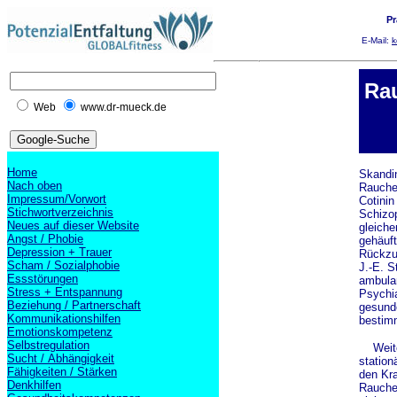
Pr
E-Mail:
k
Rau
Web
www.dr-mueck.de
Home
Skandin
Nach oben
Raucher
Impressum/Vorwort
Cotinin
Stichwortverzeichnis
Schizop
Neues auf dieser Website
gleiche
Angst / Phobie
gehäuf
Depression + Trauer
Rückzu
Scham / Sozialphobie
J.-E. S
Essstörungen
ambulan
Stress + Entspannung
Psychia
Beziehung / Partnerschaft
gesunde
Kommunikationshilfen
bestim
Emotionskompetenz
Selbstregulation
Weiter
Sucht / Abhängigkeit
station
Fähigkeiten / Stärken
den Kr
Denkhilfen
Rauchen